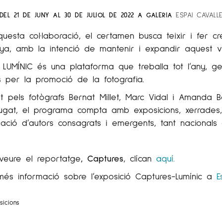
EL 21 DE JUNY AL 30 DE JULIOL DE 2022 A GALERIA
ESPAI CAVALL
esta col·laboració, el certamen busca teixir i fer créi
ya, amb la intenció de mantenir i expandir aquest v
LUMÍNIC és una plataforma que treballa tot l’any, ge
ls per la promoció de la fotografia.
it pels fotògrafs Bernat Millet, Marc Vidal i Amanda 
gat, el programa compta amb exposicions, xerrades, t
pació d’autors consagrats i emergents, tant nacionals 
veure el reportatge
, Captures
, clícan
aquí.
és informació sobre l’exposició Captures-Lumínic
a
E
sicions