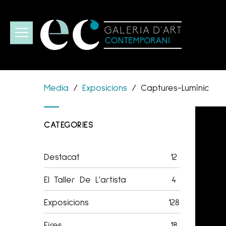
Media
/
Exposicions
/
Captures-Lumínic
CATEGORIES
Destacat
12
El Taller De L'artista
4
Exposicions
128
Fires
18