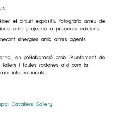
ERS
.
xer el circuit expositiu fotogràfic arreu de
incle amb projecció a properes edicions.
nerant sinergies amb altres agents
Bernal, en col·laboració amb l’Ajuntament de
allers i taules rodones així com la
com internacionals.
spai Cavallers Gallery