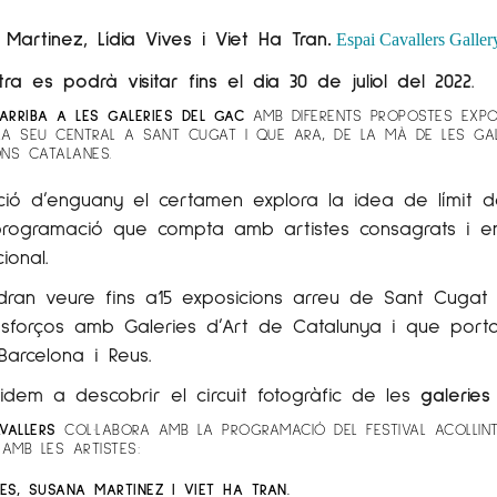
Martinez, Lídia Vives i Viet Ha Tran
.
Espai Cavallers Galler
ra es podrà visitar fins el dia 30 de juliol del 2022.
ARRIBA A LES GALERIES DEL GAC
AMB DIFERENTS PROPOSTES EXPO
LA SEU CENTRAL A SANT CUGAT I QUE ARA, DE LA MÀ DE LES GALE
ONS CATALANES.
ició d’enguany el certamen explora la idea de límit d
programació que compta amb artistes consagrats i em
ional.
dran veure fins a15 exposicions arreu de Sant Cugat
sforços amb Galeries d’Art de Catalunya i que porta
 Barcelona i Reus.
idem a descobrir el circuit fotogràfic de les
galeries 
VALLERS
COL·LABORA AMB LA PROGRAMACIÓ DEL FESTIVAL ACOLLIN
 AMB LES ARTISTES:
VES, SUSANA MARTINEZ I VIET HA TRAN.