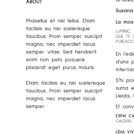
ABOUT
Susana 
Phasellus et nisl tellus. Etiam
La most
facilisis eu nisi scelerisque
LUMÍNIC,
faucibus. Proin semper suscipit
QUE TÉ 
POBLACI
magna, nec imperdiet lacus
semper vitae. Sed hendrerit
En l’ed
enim non justo posuere
d’una 
placerat eget purus mauris.
internac
S’hi po
Etiam facilisis eu nisi scelerisque
suma e
faucibus. Proin semper suscipit
Lleida,
magna, nec imperdiet lacus
semper.
Et conv
ESPAI CA
GALERIA,
LÍDIA VI