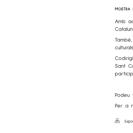
MOSTRA D
Amb aqu
Catalun
També, 
cultura
Codirig
Sant Cu
partici
Podeu 
Per a m
Expo