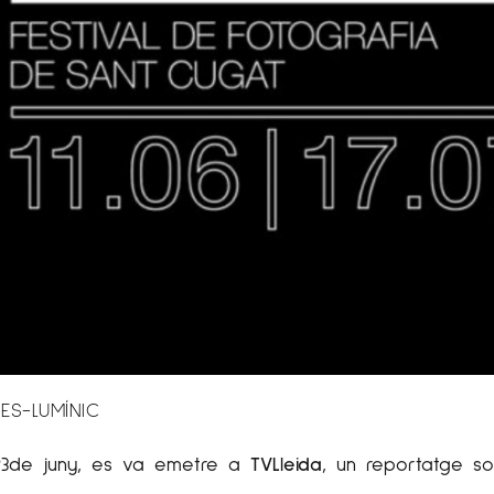
ES-LUMÍNIC
 23de juny, es va emetre a
TVLleida
, un reportatge so
: