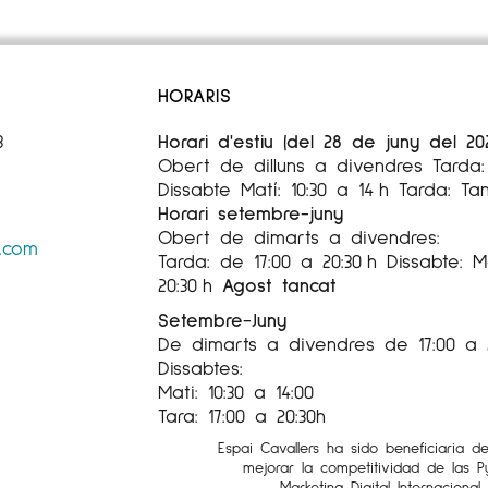
HORARIS
3
Horari d'estiu (del 28 de juny del 20
Obert de dilluns a divendres Tarda: 
Dissabte Matí: 10:30 a 14 h Tarda: Ta
Horari setembre-juny
Obert de dimarts a divendres:
s.com
Tarda: de 17:00 a 20:30 h Dissabte: Ma
20:30 h
Agost tancat
Setembre-Juny
De dimarts a divendres de 17:00 a 
Dissabtes:
Mati: 10:30 a 14:00
Tara: 17:00 a 20:30h
Espai Cavallers ha sido beneficiaria d
mejorar la competitividad de las 
Marketing Digital Internaciona