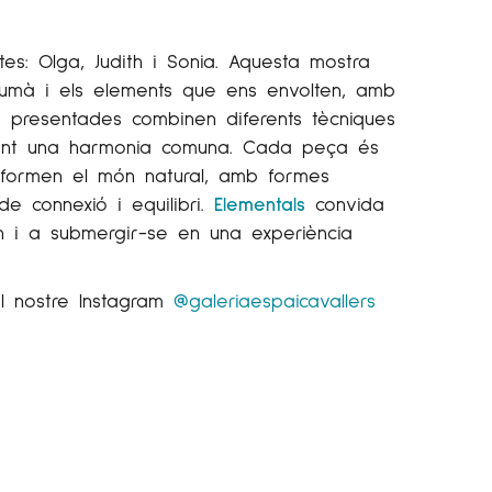
tes: Olga, Judith i Sonia. Aquesta mostra
 humà i els elements que ens envolten, amb
s presentades combinen diferents tècniques
tenint una harmonia comuna. Cada peça és
onformen el món natural, amb formes
de connexió i equilibri.
Elementals
convida
rn i a submergir-se en una experiència
 nostre Instagram
@galeriaespaicavallers