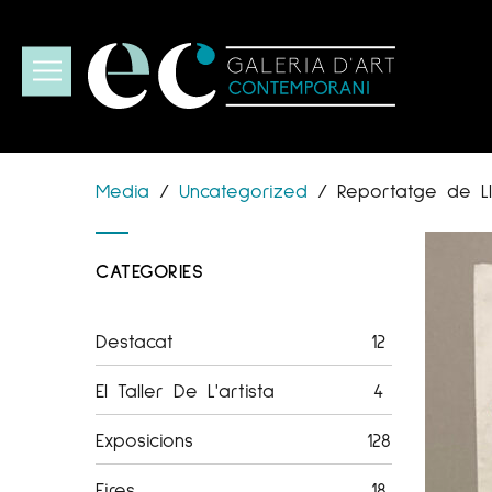
Media
/
Uncategorized
/
Reportatge de Ll
CATEGORIES
Destacat
12
El Taller De L'artista
4
Exposicions
128
Fires
18