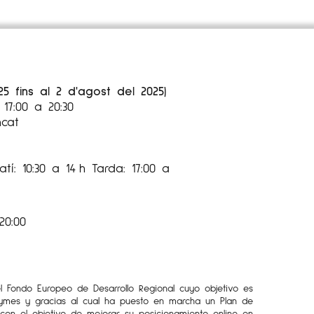
25 fins al 2 d'agost del 2025)
17:00 a 20:30
ncat
tí: 10:30 a 14 h Tarda: 17:00 a
20:00
el Fondo Europeo de Desarrollo Regional cuyo objetivo es
Pymes y gracias al cual ha puesto en marcha un Plan de
l con el objetivo de mejorar su posicionamiento online en