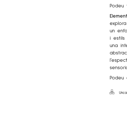
Podeu v
Element
explora
un enf
i estil
una in
abstrac
l’espec
sensoria
Podeu c
Unca