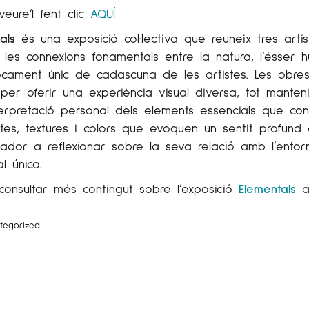
eure’l fent clic
AQUÍ
als
és una exposició col·lectiva que reuneix tres artis
 les connexions fonamentals entre la natura, l’ésser
ocament únic de cadascuna de les artistes. Les obre
s per oferir una experiència visual diversa, tot man
terpretació personal dels elements essencials que c
tes, textures i colors que evoquen un sentit profund 
tador a reflexionar sobre la seva relació amb l’ento
l única.
onsultar més contingut sobre l’exposició
Elementals
al
tegorized