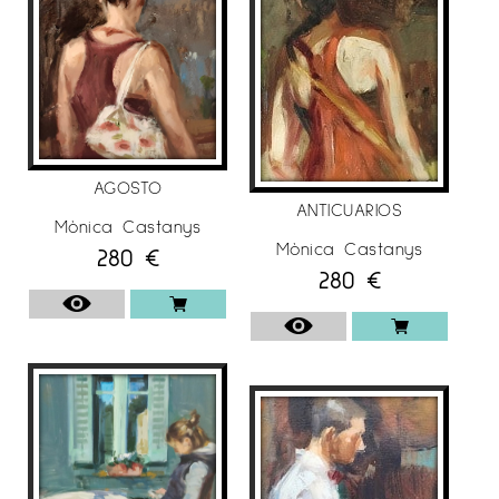
• 2019 Galeria d’Art, Sala Rusiñol. Sant Cugat,
Barcelona.
• 2018 Galeria Anquin ‘s. Reus, Tarragona.
• 2017 Galeria L’Arcada. Blanes, Girona. Galeria
Espai Cavallers, “Fruint” Lleida. • 2016 Galeria
AGOSTO
l’Arcada. Blanes, Girona.
ANTICUARIOS
Mònica Castanys
• 2015 Galeria Anquin ‘s. “Blancs infinits” Reus,
Mònica Castanys
280
€
Tarragona.
280
€
• 2014Galería l’Arcada. Blanes, Girona.
Passanant. Sala Francesc Sanfeliu i Canela.
Tarragona.
• 2013 “Sense Presses” Galeria Anquin ‘s. Reus,
Tarragona.
• 2011 “Déjà vu”. Galeria Anquin’s. Reus,