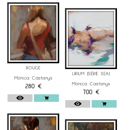
Artístic de Barcelona.
• 1994. Exerceix com a professora de dibuix a
l’Escola de la Sala Gaudí de Barcelona.
• 1993-1996. Taller de Sánchez Ametllers i Bosch
Cavedo.
• 1996. Curs d’Introducció a l’Estètica. Col·legi
Oficial de Doctors i Llicenciats en Filosofia i
Lletres de Catalunya. • 2015. Workshop Alex
ROUGE
Kanevsky.
LIRIUM (SÈRIE SEA)
Mònica Castanys
• 2016. Workshop Hollis Dunlap.
Mònica Castanys
280
€
700
€
EXPOSICIONS INDIVIDUALS
L’artista Mònica Castanys ha realitzat diverses
exposicions individuals, com per exemple:
• 2020 Galeria d’Art L’Arcada, Blanes, Girona.