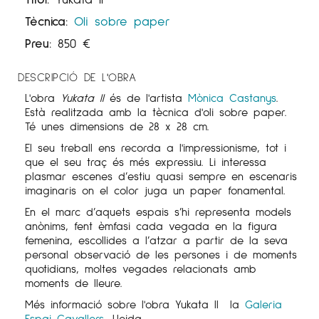
Tècnica:
Oli sobre paper
Preu:
850
€
DESCRIPCIÓ DE L'OBRA
L'obra
Yukata II
és de l'artista
Mònica Castanys
.
Està realitzada amb la tècnica d'oli sobre paper.
Té unes dimensions de 28 x 28 cm.
El seu treball ens recorda a l'impressionisme, tot i
que el seu traç és més expressiu. Li interessa
plasmar escenes d’estiu quasi sempre en escenaris
imaginaris on el color juga un paper fonamental.
En el marc d’aquets espais s’hi representa models
anònims, fent èmfasi cada vegada en la figura
femenina, escollides a l’atzar a partir de la seva
personal observació de les persones i de moments
quotidians, moltes vegades relacionats amb
moments de lleure.
Més informació sobre l'obra Yukata II la
Galeria
Espai Cavallers
, Lleida.