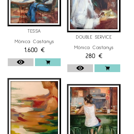
Tarragona.
• 2010 “Petits fours” El Quatre, Sala d’Art.
Granollers, Barcelona.
• 2009 Galeria Traç d’Art. Sabadell, Barcelona.
TESSA
DOUBLE SERVICE
Galeria Sánchez i Juan. Elx, Alacant. Sala
Mònica Castanys
Rusiñol. Sant Cugat, Barcelona.
Mònica Castanys
1.600
€
280
€
• 2008 Galeria Traç d’Art. Sabadell, Barcelona.
Galeria Anquin’s. Reus, Tarragona.
• 2007 Galeria d’Art El Portal. Sant Andreu de
la Barca.
• 2006 Museu d’Història de la Joguina. Sant
Feliu de Guíxols, Girona.
• 1999 Galeria d’Art, Sala Gràcia. Barcelona.
• 1997 Buticlan. Vila Olímpica, Barcelona.
TRANSART. VLL Mostra d’Art Contemporani. Sant