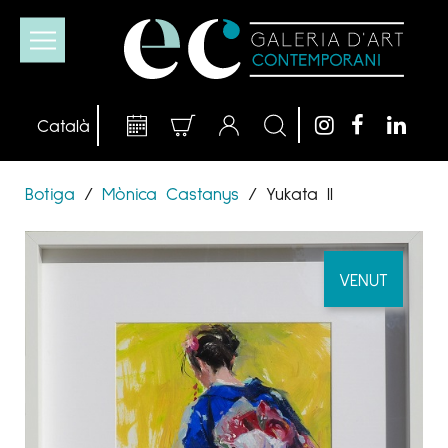
Botiga
/
Mònica Castanys
/
Yukata II
VENUT