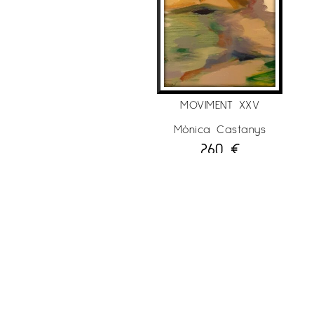
AFF BRUSSELS International Art Fair Brussels,
Bèlgica. ART FAIR KUNSTRAI International Art Fair,
Amsterdam, Holanda. ART Bodensee
International Art Fair, Dombirn, Àustria. AFF
STOCKHOLM International Art Fair Estocolm,
Suècia.
MOVIMENT XXV
• 2018 Espai G d’Art, Estiu ’18, Terrassa,
Mònica Castanys
260
€
Barcelona. Espai Cavallers, col·lectiva de Nadal,
Lleida. Fòrum Berger Balaguer, “Spring of Art”,
Barcelona. LUXARTFAIR Luxembourg International
Art Fair, Luxemburg. AFF STOCKHOLM
International Art
Fair Estocolm, Suècia.
DISCOVERY ART FAIR, Frankfurt, Alemanya. ART
Bodensee International Art Fair, Dombirn,
Àustria. AAF International Art Fair, Amsterdam,
Holland. ST’Art Strasbourg International Art Fair,
França. AFF BRUSSELS International Art Fair,