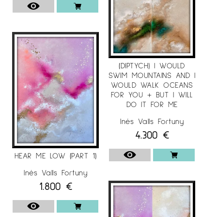
(DIPTYCH) I WOULD
SWIM MOUNTAINS AND I
WOULD WALK OCEANS
FOR YOU + BUT I WILL
DO IT FOR ME
Inés Valls Fortuny
4.300
€
HEAR ME LOW (PART 1)
Inés Valls Fortuny
1.800
€