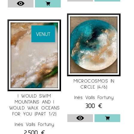
VENUT
MICROCOSMOS IN
CIRCLE (4/6)
I WOULD SWIM
Inés Valls Fortuny
MOUNTAINS AND I
300
€
WOULD WALK OCEANS
FOR YOU (PART 1/2)
Inés Valls Fortuny
2.500
€