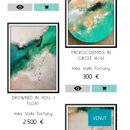
MICROCOSMOS IN
CIRCLE (6/6)
Inés Valls Fortuny
300
€
DROWNED IN YOU, I
FLOAT
Inés Valls Fortuny
VENUT
2.500
€