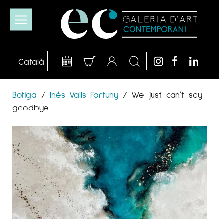
Botiga
/
Inés Valls Fortuny
/
We just can’t say
goodbye