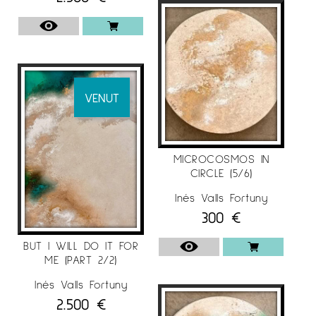
VENUT
MICROCOSMOS IN
CIRCLE (5/6)
Inés Valls Fortuny
300
€
BUT I WILL DO IT FOR
ME (PART 2/2)
Inés Valls Fortuny
2.500
€