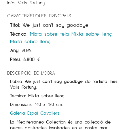
Inés Valls Fortuny
CARACTERÍSTIQUES PRINCIPALS
Títol:
We just can't say goodbye
Tècnica:
Mixta sobre tela
Mixta sobre llenç
Mixta sobre llenç
Any:
2025
Preu:
6.800
€
DESCRIPCIÓ DE L'OBRA
L'obra
We just can't say goodbye
de l'artista
Inés
Valls Fortuny
.
Tècnica: Mixta sobre llenç.
Dimensions: 140 x 180 cm.
Galeria Espai Cavallers
La Mediterraneo Collection és una col·lecció de
peces abstractes inspirades en el nostre mar