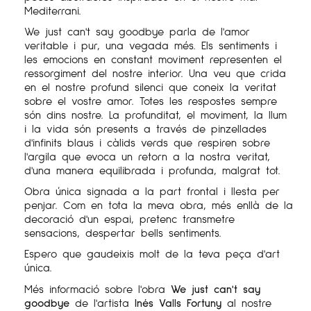
Mediterrani.
We just can't say goodbye parla de l'amor
veritable i pur, una vegada més. Els sentiments i
les emocions en constant moviment representen el
ressorgiment del nostre interior. Una veu que crida
en el nostre profund silenci que coneix la veritat
sobre el vostre amor. Totes les respostes sempre
són dins nostre. La profunditat, el moviment, la llum
i la vida són presents a través de pinzellades
d'infinits blaus i càlids verds que respiren sobre
l'argila que evoca un retorn a la nostra veritat,
d'una manera equilibrada i profunda, malgrat tot.
Obra única signada a la part frontal i llesta per
penjar. Com en tota la meva obra, més enllà de la
decoració d'un espai, pretenc transmetre
sensacions, despertar bells sentiments.
Espero que gaudeixis molt de la teva peça d'art
única.
Més informació sobre l'obra
We just can't say
goodbye
de l'artista
Inés Valls Fortuny
al nostre