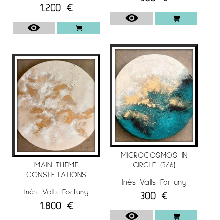
1.200
€
perceben d’una manera o altra, donant
moviment i vida a l’obra d’art.
Des de la pura intuïció, sense planificar res,
deixa que els seus propis pinzells i paletes la
guiïn per crear col·leccions vives, atemporals,
exclusives i atractives a la recerca de
l’equilibri i l’harmonia amb l’entorn.
MÉS ENLLÀ DE LA DECORACIÓ D’UN ESPAI, EL SEU OBJECTIU ÉS
TRANSMETRE EMOCIONS, DESPERTAR PENSAMENTS POSITIUS I
SUBMERGIR-ME EN UN MÓN DE FELICITAT, AMOR, PAU I
ESPERANÇA A TRAVÉS DELS SEUS QUADRES.
Per a més informació sobre l’artista
Inés
MICROCOSMOS IN
MAIN THEME
CIRCLE (3/6)
Vallsfortuny
,
a
Espai Cavallers Gallery
CONSTELLATIONS
Inés Valls Fortuny
Inés Valls Fortuny
300
€
1.800
€