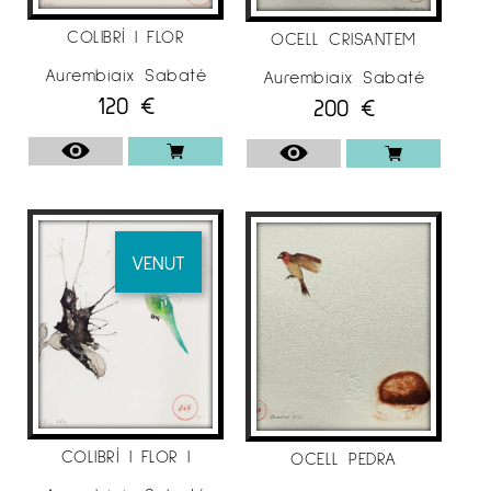
–
Galeria d’art
Anquin’s
, “TransfORmació i
COLIBRÍ I FLOR
OCELL CRISANTEM
Alquimía” Reus.
Aurembiaix Sabaté
Aurembiaix Sabaté
120
€
200
€
. 2016/17
–
Marc Font, “
Mecànica dels fluids”. Lleida
. 2015
VENUT
–
Galeria d’art
Anquin’s
, “Haikus” Reus.
. 2014
–
Programa Ars et Scientia de
Teknon
,
galería Memorial, Barcelona.
COLIBRÍ I FLOR I
OCELL PEDRA