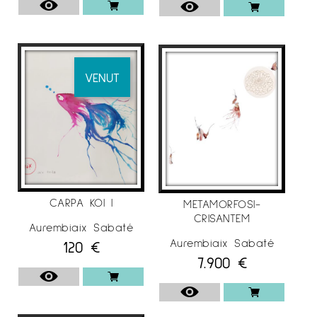
. 2008
–
Espai d’ Art del CAATB
, Col·legi
d’Aparelladors i Arquitectes Técnics de
VENUT
Barcelona
–
Sala Gòtica
del Consell Comarcal, del
Solsonès , Solsona
–
Museu Comarcal de l’ Urgell
, Tàrrega
,Lleida
–
Sala Coma Estadella
, Col·legi d’Aparelladors
CARPA KOI I
METAMORFOSI-
i Arquitectes Técnics de Lleida
CRISANTEM
Aurembiaix Sabaté
Aurembiaix Sabaté
120
€
7.900
€
EXPOSICIONS COL·LECTIVES