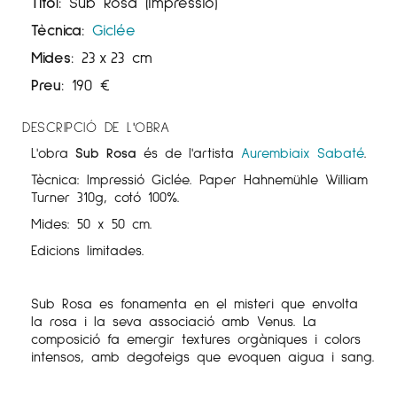
Títol:
Sub Rosa (impressió)
Tècnica:
Giclée
Mides:
23
x
23 cm
Preu:
190
€
DESCRIPCIÓ DE L'OBRA
L'obra
Sub Rosa
és de l'artista
Aurembiaix Sabaté
.
Tècnica: Impressió Giclée. Paper Hahnemühle William
Turner 310g, cotó 100%.
Mides: 50 x 50 cm.
Edicions limitades.
Sub Rosa es fonamenta en el misteri que envolta
la rosa i la seva associació amb Venus. La
composició fa emergir textures orgàniques i colors
intensos, amb degoteigs que evoquen aigua i sang.