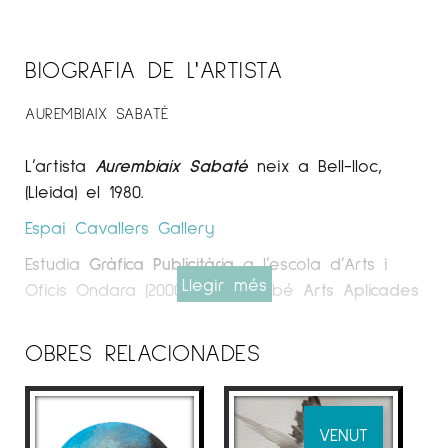
BIOGRAFIA DE L'ARTISTA
AUREMBIAIX SABATÉ
L’artista
Aurembiaix Sabaté
neix a Bell-lloc,
(Lleida) el 1980.
Espai Cavallers
Gallery
Estudia
Gràfica Publicitària
a l’escola d’Arts i
Llegir més
Oficis Ondara (2000-2002). També
Arts Aplicades
al Mur
en l’escola Massana de Barcelona,
(2003-2005).
OBRES RELACIONADES
Cursa el
programa Sòcrates/Erasmus a
Hongria
, a la Facultat d’Art “Magyar
Iparmüvészeti Egyetem”, (Budapest, Gener-Abril
VENUT