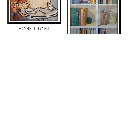
HOME LLEGINT
Maite Farreres
LLIBRERÍA ASTERIX
390
€
Maite Farreres
1.790
€