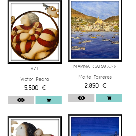
MARINA CADAQUÉS
S/T
Maite Farreres
Víctor Pedra
2.850
€
5.500
€