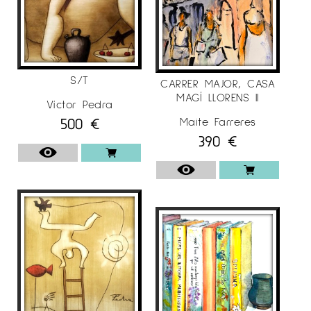
S/T
CARRER MAJOR, CASA
MAGÍ LLORENS II
Víctor Pedra
500
€
Maite Farreres
390
€