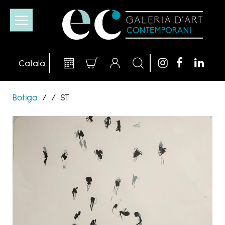
Botiga
/
/
ST