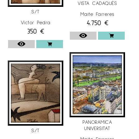
VISTA CADAQUÉS
S/T
Maite Farreres
4.750
€
Víctor Pedra
350
€
PANORAMICA
UNIVERSITAT
S/T
Maite Farreres