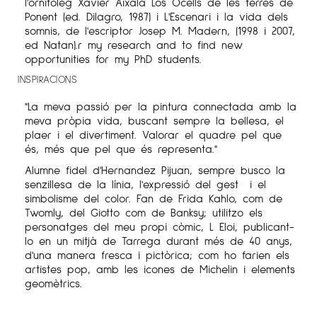
l'ornitòleg Xavier Aixalà Los Ocells de les terres de
Ponent (ed. Dilagro, 1987) i L'Escenari i la vida dels
somnis, de l'escriptor Josep M. Madern, (1998 i 2007,
ed Natan).r my research and to find new
opportunities for my PhD students.
INSPIRACIONS
"La meva passió per la pintura connectada amb la
meva pròpia vida, buscant sempre la bellesa, el
plaer i el divertiment. Valorar el quadre pel que
és, més que pel que és representa."
Alumne fidel d'Hernandez Pijuan, sempre busco la
senzillesa de la línia, l'expressió del gest i el
simbolisme del color. Fan de Frida Kahlo, com de
Twomly, del Giotto com de Banksy; utilitzo els
personatges del meu propi còmic, L Eloi, publicant-
lo en un mitjà de Tarrega durant més de 40 anys,
d'una manera fresca i pictòrica; com ho farien els
artistes pop, amb les icones de Michelin i elements
geomètrics.