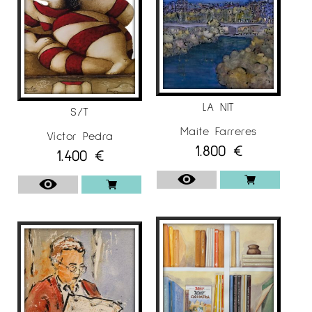
LA NIT
S/T
Maite Farreres
Víctor Pedra
1.800
€
1.400
€