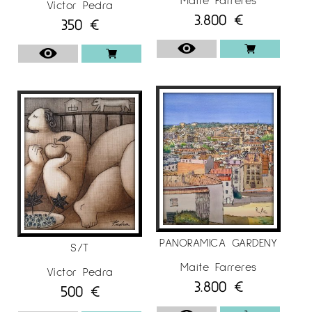
Víctor Pedra
3.800
€
350
€
PANORAMICA GARDENY
S/T
Maite Farreres
Víctor Pedra
3.800
€
500
€