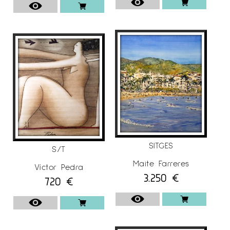
SITGES
S/T
Maite Farreres
Víctor Pedra
3.250
€
720
€