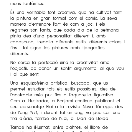
mons fantàstics.
És una veritable font creativa, que ha cultivat tant
la pintura en gran format com el còmic. La seva
manera d'entendre l'art és com a joc, i els
registres són tants, que cada dia de la setmana
pinta des d'una personalitat diferent i, amb
cadascuna, treballa diferents estils, diferents colors i
fins i tot signa les pintures amb tipografies
diferents.
No cerca la perfecció sinó la creativitat amb
l’objectiu de donar un sentit argumental al que veu
i al que sent.
Una esquizofrènia artística, buscada, que us
permet estudiar tots els estils possibles, des de
l'abstracte més pur fins a l'aquarel·la figurativa.
Com a il·lustrador, a Benjamí continua publicant el
seu personatge Eloi a la revista Nova Tàrrega, des
de l'any 1971, i durant tot un any, va publicar una
tira diària, també de l'Eloi, al Diari de Lleida .
També ha il·lustrat, entre d'altres, el llibre de