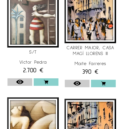
CARRER MAJOR, CASA
S/T
MAGÍ LLORENS III
Víctor Pedra
Maite Farreres
2.700
€
390
€