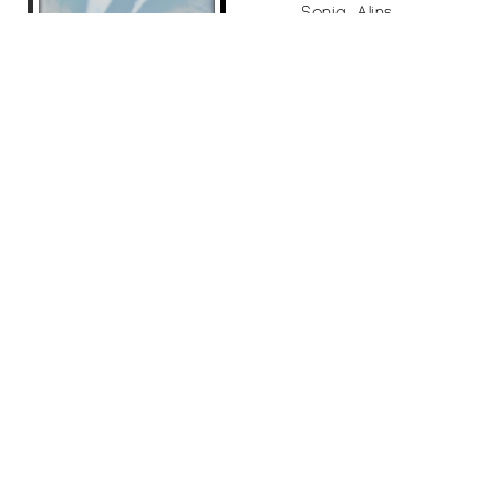
Sonia Alins
800
€
ADMIRACIÓ
Sonia Alins
900
€
SERENITAT
Sonia Alins
3.500
€