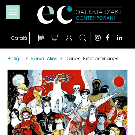
Botiga
/
Sonia Alins
/
Dones Extraordinàries