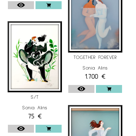
of Art, SHANGHAI / XINA. (2016).
Per a més informació de
Sonia Alins
a
Espai
Cavallers Gallery
TOGETHER FOREVER
Sonia Alins
1.700
€
S/T
Sonia Alins
75
€