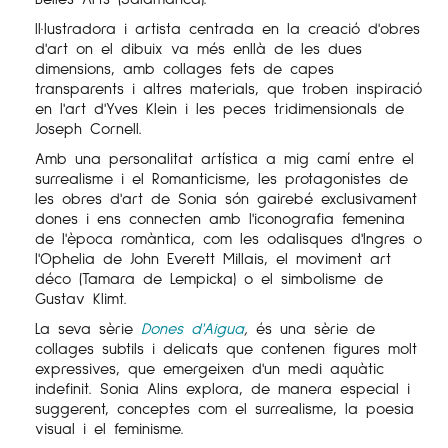
Il·lustradora i artista centrada en la creació d'obres
d'art on el dibuix va més enllà de les dues
dimensions, amb collages fets de capes
transparents i altres materials, que troben inspiració
en l'art d'Yves Klein i les peces tridimensionals de
Joseph Cornell.
Amb una personalitat artística a mig camí entre el
surrealisme i el Romanticisme, les protagonistes de
les obres d'art de Sonia són gairebé exclusivament
dones i ens connecten amb l'iconografia femenina
de l'època romàntica, com les odalisques d'Ingres o
l'Ophelia de John Everett Millais, el moviment art
déco (Tamara de Lempicka) o el simbolisme de
Gustav Klimt.
La seva sèrie
Dones d'Aigua
,
és una sèrie de
collages subtils i delicats que contenen figures molt
expressives, que emergeixen d'un medi aquàtic
indefinit. Sonia Alins explora, de manera especial i
suggerent, conceptes com el surrealisme, la poesia
visual i el feminisme.