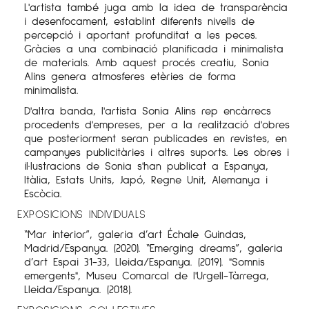
L'artista també juga amb la idea de transparència
i desenfocament, establint diferents nivells de
percepció i aportant profunditat a les peces.
Gràcies a una combinació planificada i minimalista
de materials. Amb aquest procés creatiu, Sonia
Alins genera atmosferes etèries de forma
minimalista.
D'altra banda, l'artista Sonia Alins rep encàrrecs
procedents d'empreses, per a la realització d'obres
que posteriorment seran publicades en revistes, en
campanyes publicitàries i altres suports. Les obres i
il·lustracions de Sonia s'han publicat a Espanya,
Itàlia, Estats Units, Japó, Regne Unit, Alemanya i
Escòcia.
EXPOSICIONS INDIVIDUALS
“Mar interior”, galeria d’art Échale Guindas,
Madrid/Espanya. (2020). “Emerging dreams”, galeria
d’art Espai 31-33, Lleida/Espanya. (2019). "Somnis
emergents", Museu Comarcal de l'Urgell-Tàrrega,
Lleida/Espanya. (2018).