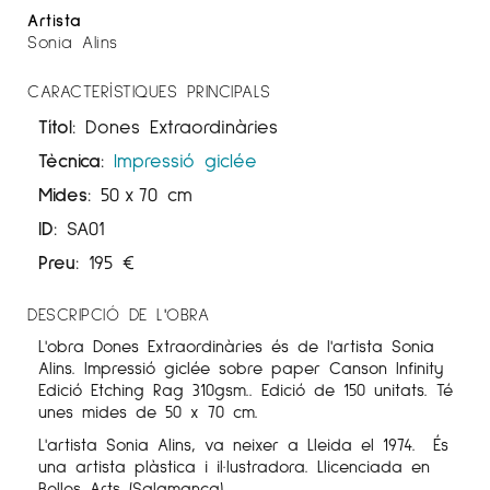
Artista
Sonia Alins
CARACTERÍSTIQUES PRINCIPALS
Títol:
Dones Extraordinàries
Tècnica:
Impressió giclée
Mides:
50
x
70 cm
ID:
SA01
Preu:
195
€
DESCRIPCIÓ DE L'OBRA
L'obra Dones Extraordinàries és de l'artista Sonia
Alins. Impressió giclée sobre paper Canson Infinity
Edició Etching Rag 310gsm.. Edició de 150 unitats. Té
unes mides de 50 x 70 cm.
L'artista Sonia Alins, va neixer a Lleida el 1974. És
una artista plàstica i il·lustradora. Llicenciada en
Belles Arts (Salamanca).