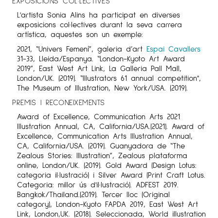
EXPOSICIONS COL·LECTIVES
L'artista Sonia Alins ha participat en diverses
exposicions col·lectives durant la seva carrera
artística, aquestes son un exemple:
2021, “Univers Femení”, galeria d’art
Espai Cavallers
31-33, Lleida/Espanya. “London-Kyoto Art Award
2019”, East West Art Link, La Galleria Pall Mall,
London/UK. (2019). “Illustrators 61 annual competition",
The Museum of Illustration, New York/USA. (2019).
PREMIS I RECONEIXEMENTS
Award of Excellence, Communication Arts 2021
Illustration Annual, CA, California/USA.(2021). Award of
Excellence, Communication Arts Illustration Annual,
CA, California/USA. (2019). Guanyadora de “The
Zealous Stories: Illustration”, Zealous plataforma
online, London/UK. (2019). Gold Award (Design Lotus:
categoria il·lustració) i Silver Award (Print Craft Lotus.
Categoria: millor ús d'il·lustració). ADFEST 2019.
Bangkok/Thailand.(2019). Tercer lloc (Original
category), London-Kyoto FAPDA 2019, East West Art
Link, London,UK. (2018). Seleccionada, World illustration