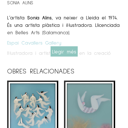
SONIA ALINS
L’artista
Sonia Alins
, va neixer a Lleida el 1974.
És una artista plàstica i il·lustradora. Llicenciada
en Belles Arts (Salamanca).
Espai Cavallers Gallery
Llegir més
Il·lustradora i artista centrada en la creació
d’obres d’art on el dibuix va més enllà de les
dues dimensions, amb collages fets de capes
OBRES RELACIONADES
transparents i altres materials, que troben
inspiració en l’art d’Yves Klein i les peces
tridimensionals de Joseph Cornell.
Amb una personalitat artística a mig camí
entre el surrealisme i el Romanticisme, les
protagonistes de les obres d’art de Sonia són
gairebé exclusivament dones i ens connecten