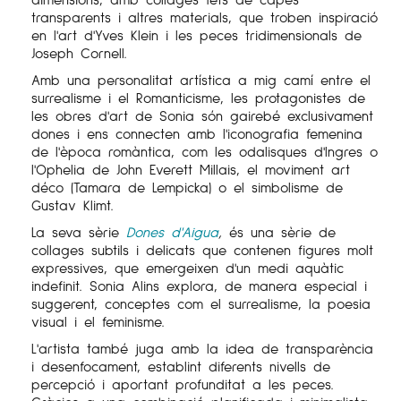
transparents i altres materials, que troben inspiració
en l'art d'Yves Klein i les peces tridimensionals de
Joseph Cornell.
Amb una personalitat artística a mig camí entre el
surrealisme i el Romanticisme, les protagonistes de
les obres d'art de Sonia són gairebé exclusivament
dones i ens connecten amb l'iconografia femenina
de l'època romàntica, com les odalisques d'Ingres o
l'Ophelia de John Everett Millais, el moviment art
déco (Tamara de Lempicka) o el simbolisme de
Gustav Klimt.
La seva sèrie
Dones d'Aigua
,
és una sèrie de
collages subtils i delicats que contenen figures molt
expressives, que emergeixen d'un medi aquàtic
indefinit. Sonia Alins explora, de manera especial i
suggerent, conceptes com el surrealisme, la poesia
visual i el feminisme.
L'artista també juga amb la idea de transparència
i desenfocament, establint diferents nivells de
percepció i aportant profunditat a les peces.