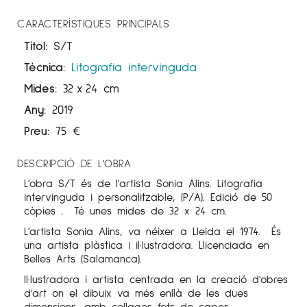
CARACTERÍSTIQUES PRINCIPALS
Títol:
S/T
Tècnica:
Litografia intervinguda
Mides:
32
x
24 cm
Any:
2019
Preu:
75
€
DESCRIPCIÓ DE L'OBRA
L'obra S/T
és de l'artista Sonia Alins.
Litografia
intervinguda i personalitzable, (P/A). Edició de 50
còpies
.
Té unes mides de 32 x 24 cm.
L'artista Sonia Alins, va néixer a Lleida el 1974. És
una artista plàstica i il·lustradora. Llicenciada en
Belles Arts (Salamanca).
Il·lustradora i artista centrada en la creació d'obres
d'art on el dibuix va més enllà de les dues
dimensions, amb collages fets de capes