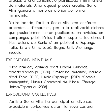
Gràcies a una combinació planificada i minimalista
de materials. Amb aquest procés creatiu, Sonia
Alins genera atmosferes etèries de forma
minimalista.
D'altra banda, l'artista Sonia Alins rep encàrrecs
procedents d'empreses, per a la realització d'obres
que posteriorment seran publicades en revistes, en
campanyes publicitàries i altres suports. Les obres i
il·lustracions de Sonia s'han publicat a Espanya,
Itàlia, Estats Units, Japó, Regne Unit, Alemanya i
Escòcia.
EXPOSICIONS INDIVIDUALS
“Mar interior”, galeria d’art Échale Guindas,
Madrid/Espanya. (2020). “Emerging dreams”, galeria
d’art Espai 31-33, Lleida/Espanya. (2019). "Somnis
emergents", Museu Comarcal de l'Urgell-Tàrrega,
Lleida/Espanya. (2018).
EXPOSICIONS COL·LECTIVES
L'artista Sonia Alins ha participat en diverses
exposicions col·lectives durant la seva carrera