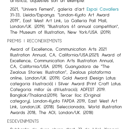
artística, aquestes son un exemple:
2021, “Univers Femení”, galeria d’art
Espai Cavallers
31-33, Lleida/Espanya. “London-Kyoto Art Award
2019”, East West Art Link, La Galleria Pall Mall,
London/UK. (2019). “Illustrators 61 annual competition",
The Museum of Illustration, New York/USA. (2019).
PREMIS I RECONEIXEMENTS
Award of Excellence, Communication Arts 2021
Illustration Annual, CA, California/USA.(2021). Award of
Excellence, Communication Arts Illustration Annual,
CA, California/USA. (2019). Guanyadora de “The
Zealous Stories: Illustration”, Zealous plataforma
online, London/UK. (2019). Gold Award (Design Lotus:
categoria il·lustració) i Silver Award (Print Craft Lotus.
Categoria: millor ús d'il·lustració). ADFEST 2019.
Bangkok/Thailand.(2019). Tercer lloc (Original
category), London-Kyoto FAPDA 2019, East West Art
Link, London,UK. (2018). Seleccionada, World illustration
Awards 2018, The AOI, London/UK. (2018)
ESDEVENIMENTS