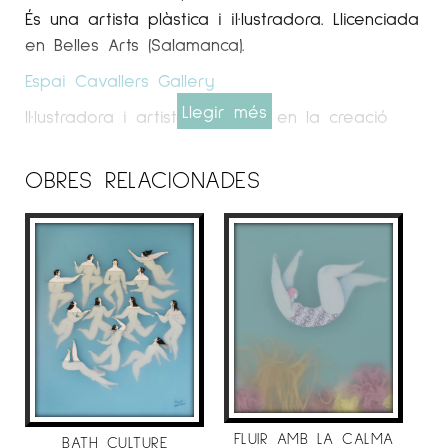
És una artista plàstica i il·lustradora. Llicenciada
en Belles Arts (Salamanca).
Espai Cavallers Gallery
Llegir més
Il·lustradora i artista centrada en la creació
d’obres d’art on el dibuix va més enllà de les
dues dimensions, amb collages fets de capes
OBRES RELACIONADES
transparents i altres materials, que troben
inspiració en l’art d’Yves Klein i les peces
tridimensionals de Joseph Cornell.
Amb una personalitat artística a mig camí
entre el surrealisme i el Romanticisme, les
protagonistes de les obres d’art de Sonia són
gairebé exclusivament dones i ens connecten
amb l’iconografia femenina de l’època
romàntica, com les odalisques d’Ingres o
l’Ophelia de John Everett Millais, el moviment
FLUIR AMB LA CALMA
BATH CULTURE