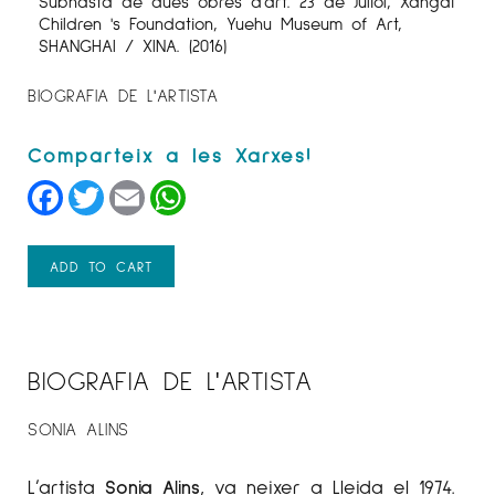
Subhasta de dues obres d'art. 23 de Juliol, Xangai
Children 's Foundation, Yuehu Museum of Art,
SHANGHAI / XINA. (2016)
BIOGRAFIA DE L'ARTISTA
Facebook
Twitter
Email
WhatsApp
ADD TO CART
BIOGRAFIA DE L'ARTISTA
SONIA ALINS
L’artista
Sonia Alins
, va neixer a Lleida el 1974.