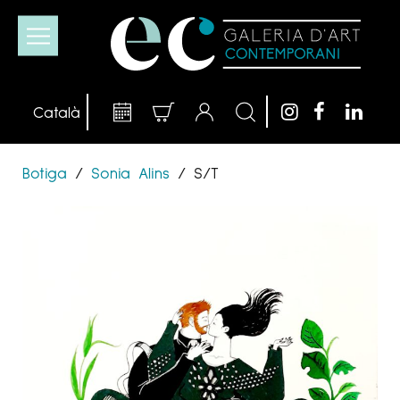
Botiga
/
Sonia Alins
/
S/T