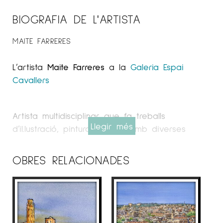
BIOGRAFIA DE L'ARTISTA
MAITE FARRERES
L’artista
Maite Farreres
a la
Galeria Espai
Cavallers
Artista multidisciplinar que fa treballs
Llegir més
d’il.lustració, pintura i dibuix amb diverses
tècniques com la tinta xinesa, l’aquarel.la,
l’acrílic i l’oli sobre tela o paper.
OBRES RELACIONADES
Ha combinat els estudis d’Il.lustració Artística
de Grau Superior a l’Escola d’Arts Pau Gargallo
i a l’Escola de Belles Arts de Lleida, amb els
estudis de Gestió i Administració Pública,