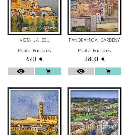
màster en Direcció Econòmica i Financera,
màster en Marketing Digital i Executive MBA.
Actualment centra els seus treballs en
l’aquarel·la combinada amb tinta xinesa. La
seva obra es caracteritza per una marcada
VISTA LA SEU
PANORAMICA GARDENY
espontaneïtat i frescor, amb un llenguatge
plàstic desenfadat i vital. El gest és ferm i
Maite Farreres
Maite Farreres
620
€
3.800
€
expressiu, mentre que la paleta cromàtica, rica
en colors vius i lluminosos, aporta llum,
energia i dinamisme a les seves composicions.
El resultat és una obra vibrant i fresca.
Ha exposat darrerament a Nova York, París,
Luxemburg, Budapest, Barcelona, Madrid,
Donosti i Lleida, en fires i galeries d’art.
Finalista dels premis Ciutat de Barcelona
“AGBAR” els anys 2023 i 2024.