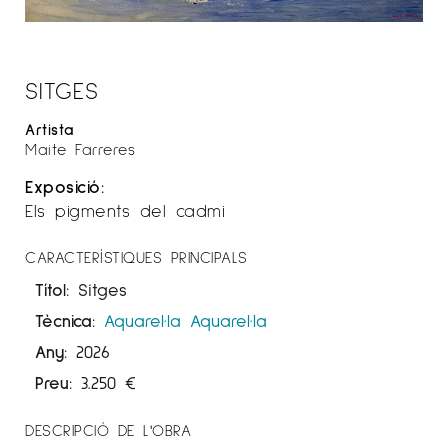
SITGES
Artista
Maite Farreres
Exposició:
Els pigments del cadmi
CARACTERÍSTIQUES PRINCIPALS
Títol:
Sitges
Tècnica:
Aquarel·la
Aquarel·la
Any:
2026
Preu:
3.250
€
DESCRIPCIÓ DE L'OBRA