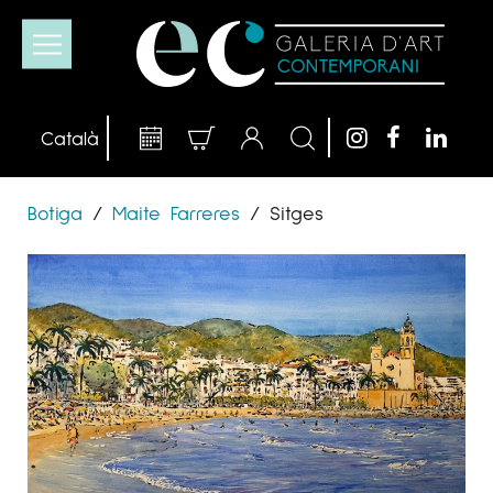
Botiga
/
Maite Farreres
/
Sitges