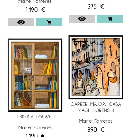
Maite Farreres
375
€
1.190
€
CARRER MAJOR, CASA
MAGÍ LLORENS II
LLIBRERÍA LOEWE II
Maite Farreres
Maite Farreres
390
€
1.190
€