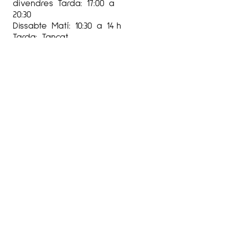
divendres Tarda: 17:00 a
20:30
Dissabte Matí: 10:30 a 14 h
Tarda: Tancat
Horari setembre-juny
Obert de dimarts a
divendres:
Tarda: de 17:00 a 20:30 h
Dissabte: Matí: 10:30 a 14 h
Tarda: 17:00 a 20:30 h
Agost
tancat
Setembre-Juny
De dimarts a divendres de
17:00 a 20:00
Dissabtes:
Mati: 10:30 a 14:00
Tara: 17:00 a 20:30h
Espai Cavallers ha sido beneficiaria del Fondo Europeo de
Desarrollo Regional cuyo objetivo es mejorar la competitividad