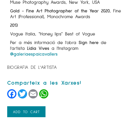
Muse Photography Awards, New York, USA
Gold - Fine Art Photographer of the Year 2020
, Fine
Art (Professional), Monochrome Awards
2013
Vogue Italia, “Honey lips” Best of Vogue
Per a més informació de l'obra
Sign here
de
l'artista
Lídia Vives
a l'Instagram
@galeriaespaicavallers
BIOGRAFIA DE L'ARTISTA
Facebook
Twitter
Email
WhatsApp
ADD TO CART