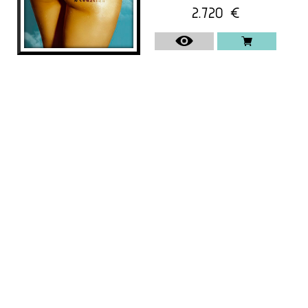
2.720
€
ALL OF MY EX’S
Lídia Vives
1.570
€
VENUT
SAKURA
Lídia Vives
1.390
€