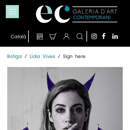
Botiga
/
Lídia Vives
/
Sign here