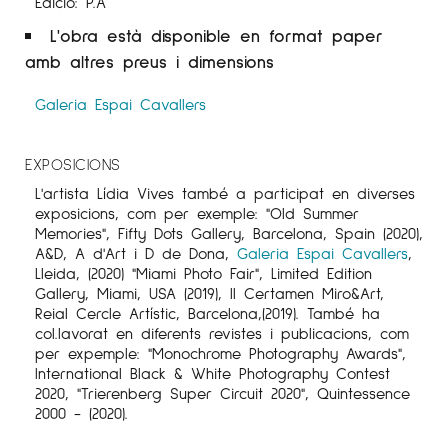
Edició: P.A
L'obra està disponible en format paper
amb altres preus i dimensions
Galeria Espai Cavallers
EXPOSICIONS
L'artista Lídia Vives també a participat en diverses
exposicions, com per exemple: "Old Summer
Memories", Fifty Dots Gallery, Barcelona, Spain (2020),
A&D, A d'Art i D de Dona,
Galeria Espai Cavallers
,
Lleida, (2020) "Miami Photo Fair", Limited Edition
Gallery, Miami, USA (2019), II Certamen Miro&Art,
Reial Cercle Artístic, Barcelona,(2019). També ha
col.lavorat en diferents revistes i publicacions, com
per expemple: "Monochrome Photography Awards",
International Black & White Photography Contest
2020, "Trierenberg Super Circuit 2020", Quintessence
2000 - (2020).