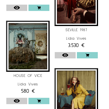
York, USA
Gold – Fine Art Photographer of the Year
2020
, Fine Art (Professional), Monochrome
Awards
SEVILLE 1987
2013
Lídia Vives
Vogue Italia, “Honey lips” Best of Vogue
3.530
€
Per a més informació l’Artista Lídia Vives
a l’Instagram
@galeriaespaicavallers
HOUSE OF VICE
Lídia Vives
580
€