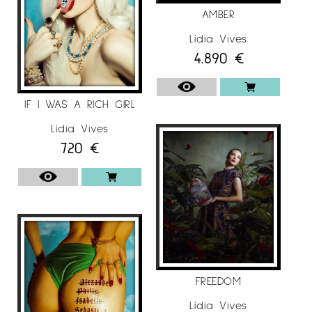
AMBER
Lídia Vives
4.890
€
IF I WAS A RICH GIRL
Lídia Vives
720
€
FREEDOM
Lídia Vives