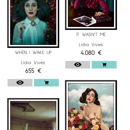
IT WASN’T ME
Lídia Vives
4.080
€
WHEN I WAKE UP
Lídia Vives
655
€