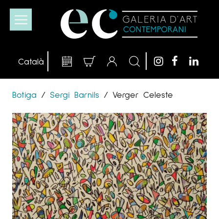
Botiga
/
Sergi Barnils
/
Verger Celeste