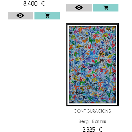
8.400
€
CONFIGURACIONS
Sergi Barnils
2.325
€