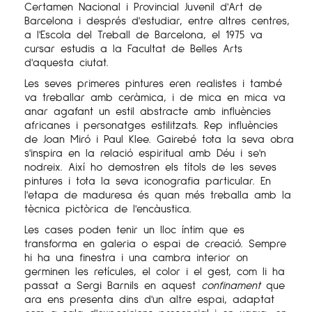
Certamen Nacional i Provincial Juvenil d'Art de
Barcelona i després d'estudiar, entre altres centres,
a l'Escola del Treball de Barcelona, el 1975 va
cursar estudis a la Facultat de Belles Arts
d'aquesta ciutat.
Les seves primeres pintures eren realistes i també
va treballar amb ceràmica, i de mica en mica va
anar agafant un estil abstracte amb influències
africanes i personatges estilitzats. Rep influències
de Joan Miró i Paul Klee. Gairebé tota la seva obra
s'inspira en la relació espiritual amb Déu i se'n
nodreix. Així ho demostren els títols de les seves
pintures i tota la seva iconografia particular. En
l'etapa de maduresa és quan més treballa amb la
tècnica pictòrica de l'encàustica.
Les cases poden tenir un lloc íntim que es
transforma en galeria o espai de creació. Sempre
hi ha una finestra i una cambra interior on
germinen les retícules, el color i el gest, com li ha
passat a Sergi Barnils en aquest
confinament
que
ara ens presenta dins d'un altre espai, adaptat