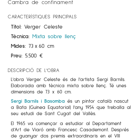
Cambra de confinament
CARACTERÍSTIQUES PRINCIPALS
Títol:
Verger Celeste
Tècnica:
Mixta sobre llenç
Mides:
73
x
60 cm
Preu:
5.500
€
DESCRIPCIÓ DE L'OBRA
L'obra Verger Celeste és
de l'artista Sergi Barnils.
Elaborada amb tècnica mixta sobre llenç. Té unes
dimensions de 73 x 60 cm.
Sergi Barnils i Basomba
és un pintor català nascut
a Bata (Guinea Equatorial) l'any 1954 que treballa al
seu estudi de Sant Cugat del Vallès.
El 1965 va començar a estudiar al Departament
d'Art de Viaró amb Francesc Casademont. Després
de guanyar dos premis extraordinaris en el VIII