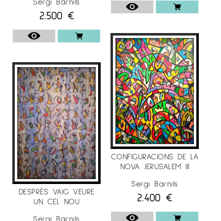
Sergi Barnils
2017
2.500
€
“Sergi Barnils – Revelació” Palazzo Anguissola
di Cimafava Roca.
Piacenza (Italy) Curators: Prof.
Ignacio Arroyo and Mr. Nino Sindoni..
“
La
sublimitat de l’ordre còsmic “ Galérie St.
Jacques– Charity Auction organized by Vida y
Libertad ONG-Barcelona – Brussels (Belgium).
“Maran-Ata” Fundació Vila Casas – Curators:
Glòria Bosch, Daniel Giralt-Miracle.
Exhibition
director: Isabel Gómez Rovira
Per a més informació del Pintor
Sergi Barnils i
CONFIGURACIONS DE LA
Basomba
a
Espai Cavallers Gallery
NOVA JERUSALEM III
Sergi Barnils
DESPRÈS VAIG VEURE
2.400
€
UN CEL NOU
Sergi Barnils