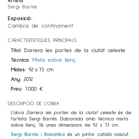
Artista
Sergi Barnils
Exposició:
Cambra de confinament
CARACTERÍSTIQUES PRINCIPALS
Títol:
Darrera les portes de la ciutat celeste
Tècnica:
Mixta sobre llenç
Mides:
92
x
73 cm
Any:
2012
Preu:
7.000
€
DESCRIPCIÓ DE L'OBRA
L'obra
Darrera les portes de la ciutat celeste
és de
l'artista Sergi Barnils. Elaborada amb tècnica mixta
sobre llenç. Té unes dimensions de 92 x 73 cm.
Sergi Barnils i Basomba
és un pintor català nascut