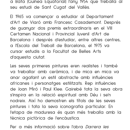
a Bata (Guinea Equatorial) l'any 1954 que treballa al
seu estudi de Sant Cugat del Vallès.
El 1965 va començar a estudiar al Departament
d'Art de Viaró amb Francesc Casademont. Després
de guanyar dos premis extraordinaris en el VIII
Certamen Nacional i Provincial Juvenil d'Art de
Barcelona i després d'estudiar, entre altres centres,
a l'Escola del Treball de Barcelona, el 1975 va
cursar estudis a la Facultat de Belles Arts
d'aquesta ciutat.
Les seves primeres pintures eren realistes i també
va treballar amb ceràmica, i de mica en mica va
anar agafant un estil abstracte amb influències
africanes i personatges estilitzats. Rep influències
de Joan Miró i Paul Klee. Gairebé tota la seva obra
s'inspira en la relació espiritual amb Déu i se'n
nodreix. Així ho demostren els títols de les seves
pintures i tota la seva iconografia particular. En
l'etapa de maduresa és quan més treballa amb la
tècnica pictòrica de l'encàustica.
Per a més informació sobre l'obra
Darrera les