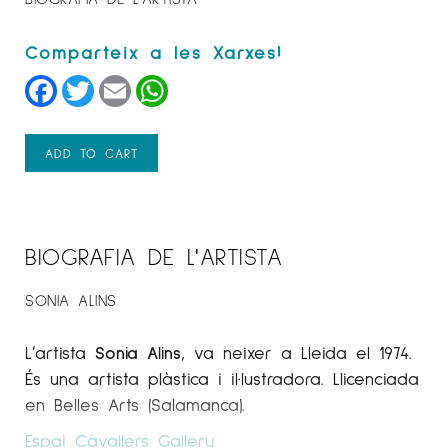
Facebook
Twitter
Email
WhatsApp
ADD TO CART
BIOGRAFIA DE L'ARTISTA
SONIA ALINS
L’artista
Sonia Alins
, va neixer a Lleida el 1974.
És una artista plàstica i il·lustradora. Llicenciada
en Belles Arts (Salamanca).
Espai Cavallers Gallery