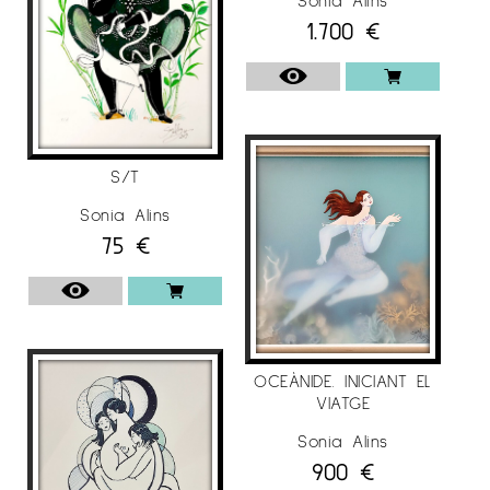
1.700
€
S/T
Sonia Alins
75
€
OCEÀNIDE. INICIANT EL
VIATGE
Sonia Alins
900
€