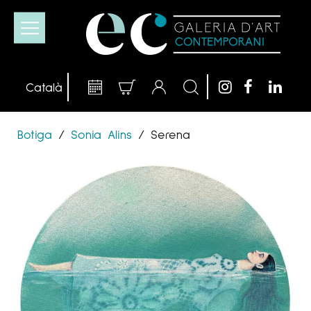
Botiga
/
Sonia Alins
/
Serena