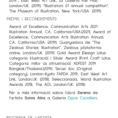
2019”, East West Art Link, La Galleria Pall Mall,
London/UK. (2019). “Illustrators 61 annual competition",
The Museum of Illustration, New York/USA. (2019).
PREMIS I RECONEIXEMENTS
Award of Excellence, Communication Arts 2021
Illustration Annual, CA, California/USA.(2021). Award of
Excellence, Communication Arts Illustration Annual,
CA, California/USA. (2019). Guanyadora de “The
Zealous Stories: Illustration”, Zealous plataforma
online, London/UK. (2019). Gold Award (Design Lotus:
categoria il·lustració) i Silver Award (Print Craft Lotus.
Categoria: millor ús d'il·lustració). ADFEST 2019.
Bangkok/Thailand.(2019). Tercer lloc (Original
category), London-Kyoto FAPDA 2019, East West Art
Link, London,UK. (2018). Seleccionada, World illustration
Awards 2018, The AOI, London/UK. (2018)
Per a més informació sobre l'obra
Serena
de
l'artista
Sonia Alins
a Galeria
Espai Cavallers.
BIOGRAFIA DE L'ARTISTA