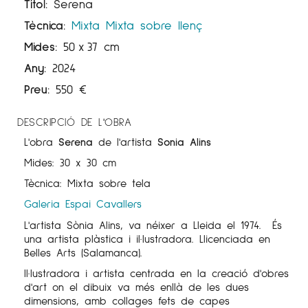
Títol:
Serena
Tècnica:
Mixta
Mixta sobre llenç
Mides:
50
x
37 cm
Any:
2024
Preu:
550
€
DESCRIPCIÓ DE L'OBRA
L'obra
Serena
de l'artista
Sonia Alins
Mides: 30 x 30 cm
Tècnica: Mixta sobre tela
Galeria Espai Cavallers
L'artista Sònia Alins, va néixer a Lleida el 1974. És
una artista plàstica i il·lustradora. Llicenciada en
Belles Arts (Salamanca).
Il·lustradora i artista centrada en la creació d'obres
d'art on el dibuix va més enllà de les dues
dimensions, amb collages fets de capes