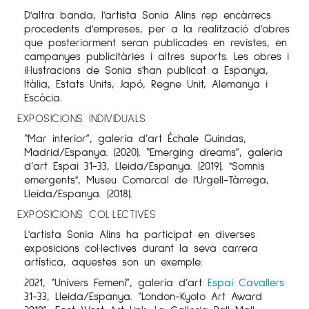
D'altra banda, l'artista Sonia Alins rep encàrrecs
procedents d'empreses, per a la realització d'obres
que posteriorment seran publicades en revistes, en
campanyes publicitàries i altres suports. Les obres i
il·lustracions de Sonia s'han publicat a Espanya,
Itàlia, Estats Units, Japó, Regne Unit, Alemanya i
Escòcia.
EXPOSICIONS INDIVIDUALS
“Mar interior”, galeria d’art Échale Guindas,
Madrid/Espanya. (2020). “Emerging dreams”, galeria
d’art Espai 31-33, Lleida/Espanya. (2019). "Somnis
emergents", Museu Comarcal de l'Urgell-Tàrrega,
Lleida/Espanya. (2018).
EXPOSICIONS COL·LECTIVES
L'artista Sonia Alins ha participat en diverses
exposicions col·lectives durant la seva carrera
artística, aquestes son un exemple:
2021, “Univers Femení”, galeria d’art
Espai Cavallers
31-33, Lleida/Espanya. “London-Kyoto Art Award