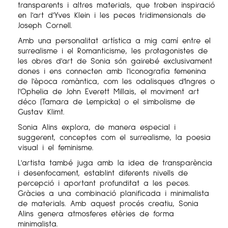
transparents i altres materials, que troben inspiració
en l'art d'Yves Klein i les peces tridimensionals de
Joseph Cornell.
Amb una personalitat artística a mig camí entre el
surrealisme i el Romanticisme, les protagonistes de
les obres d'art de Sonia són gairebé exclusivament
dones i ens connecten amb l'iconografia femenina
de l'època romàntica, com les odalisques d'Ingres o
l'Ophelia de John Everett Millais, el moviment art
déco (Tamara de Lempicka) o el simbolisme de
Gustav Klimt.
Sonia Alins explora, de manera especial i
suggerent, conceptes com el surrealisme, la poesia
visual i el feminisme.
L'artista també juga amb la idea de transparència
i desenfocament, establint diferents nivells de
percepció i aportant profunditat a les peces.
Gràcies a una combinació planificada i minimalista
de materials. Amb aquest procés creatiu, Sonia
Alins genera atmosferes etèries de forma
minimalista.