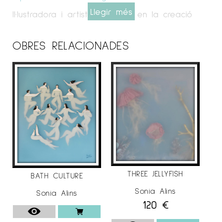
Llegir més
Il·lustradora i artista centrada en la creació
d’obres d’art on el dibuix va més enllà de les
dues dimensions, amb collages fets de capes
OBRES RELACIONADES
transparents i altres materials, que troben
inspiració en l’art d’Yves Klein i les peces
tridimensionals de Joseph Cornell.
Amb una personalitat artística a mig camí
entre el surrealisme i el Romanticisme, les
protagonistes de les obres d’art de Sonia són
gairebé exclusivament dones i ens connecten
amb l’iconografia femenina de l’època
romàntica, com les odalisques d’Ingres o
l’Ophelia de John Everett Millais, el moviment
THREE JELLYFISH
BATH CULTURE
art déco (Tamara de Lempicka) o el
Sonia Alins
Sonia Alins
simbolisme de Gustav Klimt.
120
€
La seva sèrie
Dones d’Aigua
,
és una sèrie de