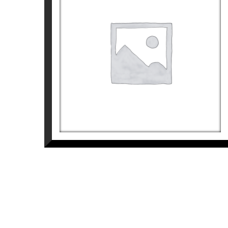
URBAN GIRL V
Elsa Garate
4.800
€