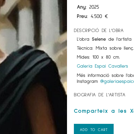
Any:
2025
Preu:
4.500
€
DESCRIPCIÓ DE L'OBRA
L'obra
Selene
de l'artist
Tècnica: Mixta sobre llenç
Mides: 100 x 80 cm.
Galeria Espai Cavallers
Més informació sobre l'o
Instagram
@galeriaespaica
BIOGRAFIA DE L'ARTISTA
ADD TO CART