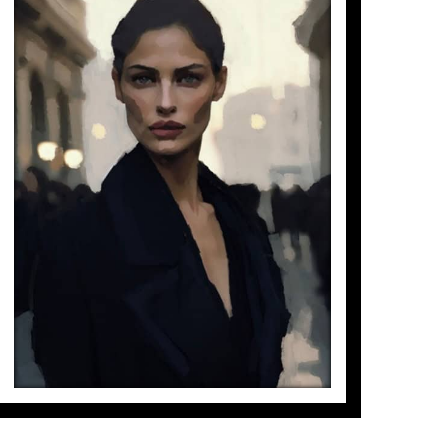
r una connexió profunda amb l’observador.
s estètiques és una experiència molt
ERATO
 per als seus objectius.
assar a l’acció.
Elsa Garate
emocional, perquè aquestes històries
4.500
€
 part de nombroses Col·leccions Privades