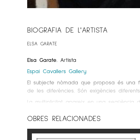
BIOGRAFIA DE L'ARTISTA
ELSA GARATE
Elsa Garate
. Artista
Espai Cavallers Gallery
El subjecte nòmada que proposa és una figur
de les diferències. Són exigències diferent
La multiplicitat apareix en una seqüència 
La trajectòria vital d’Elsa Gárate sempre h
OBRES RELACIONADES
Després de diverses exposicions a Màlaga 
Barcelona, Disseny Gràfic i Il·lustració d