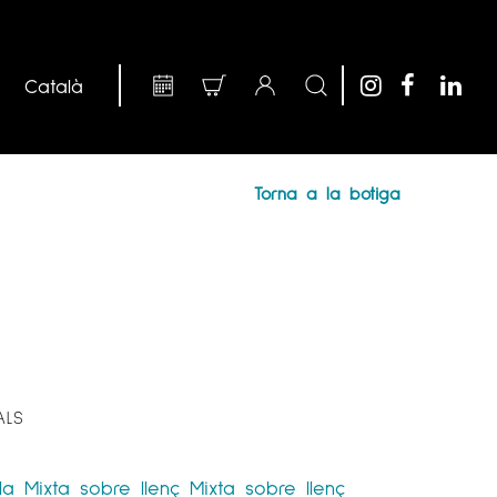
Torna a la botiga
ALS
la
Mixta sobre llenç
Mixta sobre llenç