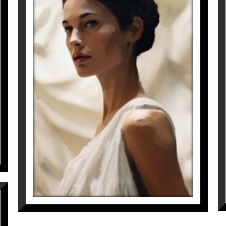
a en Productores de Publicitat i Moda.
cions, comunicar-les, compartir-les i, per tant, crea
cions estètiques. La sensació màgica de les emocion
 connexió personal amb una obra d’art.
CLÍO
isme i l’abstracció i troba aquesta combinació perfecta
sonatges emocionals els dono energia i impuls per p
Elsa Garate
onatges amb sentiments forts i capes de profunditat 
4.500
€
profundes dins seu.
eries nacionals i internacionals i la seva obra forma
a l’Instagram
@galeriaespaicavallers