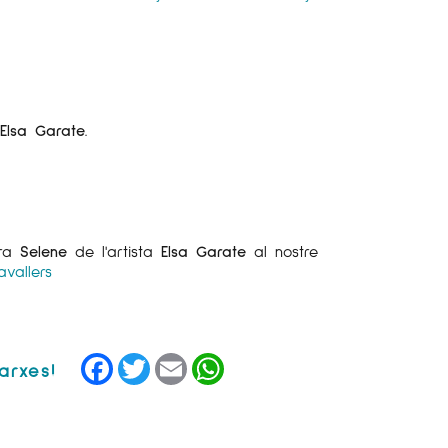
a
Elsa Garate
.
.
bra
Selene
de l'artista
Elsa Garate
al nostre
vallers
Facebook
Twitter
Email
WhatsApp