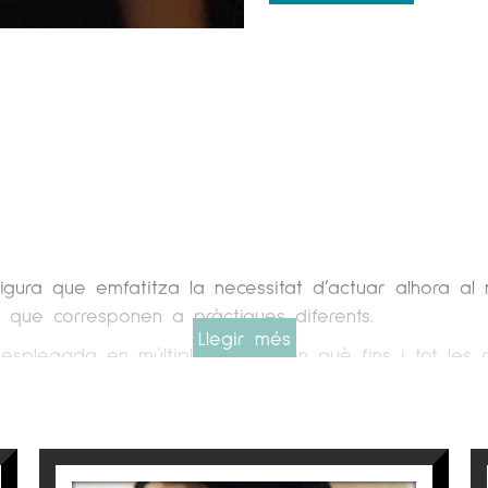
a que emfatitza la necessitat d’actuar alhora al nive
s que corresponen a pràctiques diferents.
Llegir més
desplegada en múltiples capes en què fins i tot les c
a estat unida al món de l’Art.
a primerenca edat es trasllada a Barcelona on estudi
esprés de la qual cosa compagina la creació de la se