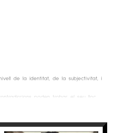
ll de la identitat, de la subjectivitat, i
ontradiccions poden trobar el seu lloc.
a Història de l’Art a la Universitat de
va Obra Artística amb la seva dedicació