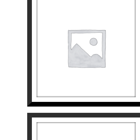
laboral com a Directora Creativa i Artístic
L’objectiu del seu treball és provocar emo
Però no són emocions qualssevol, són emo
URBAN GIRL III
personal perquè és el resultat de la teva
El seu treball explora l’àrea entre el real
Elsa Garate
4.800
€
Les emocions són energia i quan pinto per
Pintar li dona l’oportunitat de crear pers
provenen d’un lloc de veritats emocionals 
Els seus treballs han estat exposats a Gal
d’Europa i Estats Units.
Més informació sobre l’artista
Elsa Garate