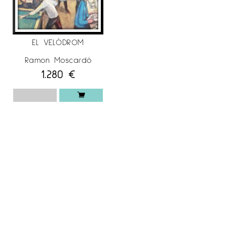
EL VELÒDROM
Ramon Moscardó
1.280
€