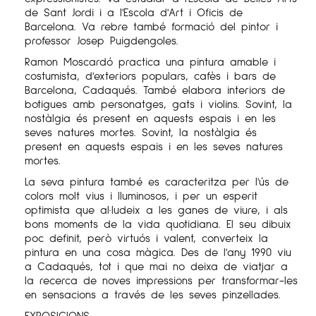
de Sant Jordi i a l'Escola d'Art i Oficis de
Barcelona. Va rebre també formació del pintor i
professor Josep Puigdengoles.
Ramon Moscardó practica una pintura amable i
costumista, d'exteriors populars, cafès i bars de
Barcelona, Cadaqués. També elabora interiors de
botigues amb personatges, gats i violins. Sovint, la
nostàlgia és present en aquests espais i en les
seves natures mortes. Sovint, la nostàlgia és
present en aquests espais i en les seves natures
mortes.
La seva pintura també es caracteritza per l'ús de
colors molt vius i lluminosos, i per un esperit
optimista que al·ludeix a les ganes de viure, i als
bons moments de la vida quotidiana. El seu dibuix
poc definit, però virtuós i valent, converteix la
pintura en una cosa màgica. Des de l'any 1990 viu
a Cadaqués, tot i que mai no deixa de viatjar a
la recerca de noves impressions per transformar-les
en sensacions a través de les seves pinzellades.
EXPOSICIONS