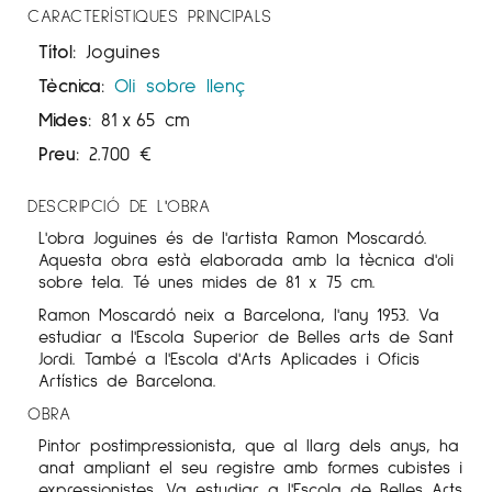
CARACTERÍSTIQUES PRINCIPALS
Títol:
Joguines
Tècnica:
Oli sobre llenç
Mides:
81
x
65 cm
Preu:
2.700
€
DESCRIPCIÓ DE L'OBRA
L'obra Joguines és de l'artista Ramon Moscardó.
Aquesta obra està elaborada amb la tècnica d'oli
sobre tela. Té unes mides de 81 x 75 cm.
Ramon Moscardó neix a Barcelona, l'any 1953. Va
estudiar a l'Escola Superior de Belles arts de Sant
Jordi. També a l'Escola d'Arts Aplicades i Oficis
Artístics de Barcelona.
OBRA
Pintor postimpressionista, que al llarg dels anys, ha
anat ampliant el seu registre amb formes cubistes i
expressionistes. Va estudiar a l'Escola de Belles Arts