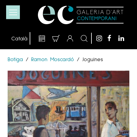
Botiga
/
Ramon Moscardó
/
Joguines