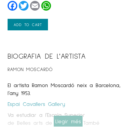
Facebook
Twitter
Email
WhatsApp
ADD TO CART
BIOGRAFIA DE L'ARTISTA
RAMON MOSCARDÓ
El artista Ramon Moscardó neix a Barcelona,
l’any 1953.
Espai Cavallers Gallery
Va estudiar a l’Escola Superior
Llegir més
de Belles arts de Sant Jordi. També
a l’Escola d’Arts Aplicades i Oficis Artístics de