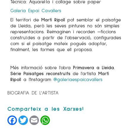
Tècnica: Aquarel·la i collage sobre paper
Galeria Espai Cavallers
El territori de
Martí Ripoll
pot semblar el paisatge
de Lleida, però les seves pintures no són simples
representacions. Reimaginen i recorden —ficcions
construïdes a partir de l’observació, configurades
com si el paisatge mateix pogués adoptar,
finalment, les formes que ell proposa.
Més informació sobre l'obra
Primavera a Lleida.
Sèrie Paisatges reconstruïts
de l'artista
Martí
Ripoll
a l'Instagram
@galeriaespaicavallers
BIOGRAFIA DE L'ARTISTA
Facebook
Twitter
Email
WhatsApp