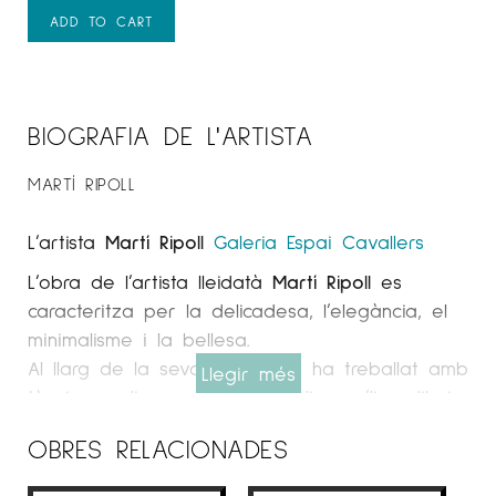
ADD TO CART
BIOGRAFIA DE L'ARTISTA
MARTÍ RIPOLL
L’artista
Martí Ripoll
Galeria Espai Cavallers
L’obra de l’artista lleidatà
Martí Ripoll
es
caracteritza per la delicadesa, l’elegància, el
minimalisme i la bellesa.
Al llarg de la seva trajectòria ha treballat amb
Llegir més
tècniques diverses com ara olis, acrílics, dibuix,
gravats… però el gruix de la seva producció
OBRES RELACIONADES
en el darrer període s’ha centrat en
l’aquarel·la: una tècnica que precisa d’un traç