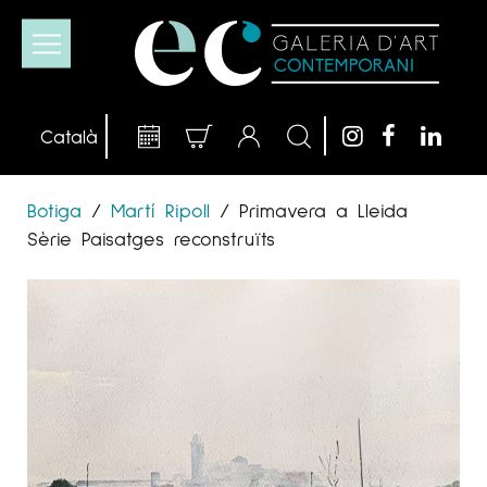
Botiga
/
Martí Ripoll
/
Primavera a Lleida
Sèrie Paisatges reconstruïts