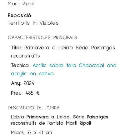
Martí Ripoll
Exposició:
Territoris In-Visibles
CARACTERÍSTIQUES PRINCIPALS
Títol:
Primavera a Lleida Sèrie Paisatges
reconstruïts
Tècnica:
Acrílic sobre tela
Chaorcoal and
acrylic on canva
Any:
2024
Preu:
485
€
DESCRIPCIÓ DE L'OBRA
L'obra
Primavera a Lleida.
Sèrie Paisatges
reconstruïts
de l'artista
Martí Ripoll
Mides: 33 x 41 cm