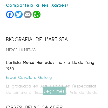
Facebook
Twitter
Email
WhatsApp
BIOGRAFIA DE L'ARTISTA
MERCÈ HUMEDAS
L’artista
Mercè Humedas
, neix a Lleida l’any
1960.
Espai Cavallers
Gallery
Es graduada en Arts i Oficis en l’especialitat
Llegir més
de pintura a l’Escola de Belles Arts de Lleida.
L’artista ha realitzat il·lustracions de llibres,
OBRES RELACIONADES
revistes i cartells, com el de la Festa Major de