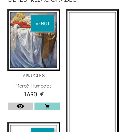
Maig 2010 de Lleida.
Produeix principalment obres a l’acrílic i l’oli de
VENUT
tendència realista. Tria temes d’interior en que
les imatges de vida quotidiana adquireixen
transcendència i intimitat. Entre els elements
que defineixen la seva obra trobem la forma
en la que treballa la llum i la penombra -amb
tota la seva gamma de grisos- buscant crear
atmosferes, sentiments i emocions que retenen
ARRUGUES
instants que desprenen una certa poesia.
Mercè Humedas
Els seus quadres sovint parlen de l’oblit, de la
1.690
€
lleugeresa de les hores, de la realitat que es
dilueix en el temps. Així, representa espais en
els que se sent el silenci, on es veu la pols
depositada pels temps en objectes oblidats;
són reiteratius els llibres ignorats i sense ús,