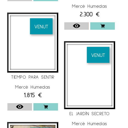
Os de Balaguer. Lérida.
Mercè Humedas
2.300
€
“El color de la medicina”. Galería Benedito.
VENUT
XXI Exposición pequeño formato. Galería
Benedito. Málaga.
Estiu 18 Espai G d’Art, Terrassa. Barcelona.
La Casica Cool Art, Mieres. Gerona.
VENUT
“Arquitectura real e imaginaria”. Galería
Benedito. Málaga.
TIEMPO PARA SENTIR
“Expo Nadal 18”. Galería Espai G d’art.
Mercè Humedas
Terrassa.
1.815
€
Exposición de Navidad Galería Espai
Cavallers. Lérida.
EL JARDÍN SECRETO
Mercè Humedas