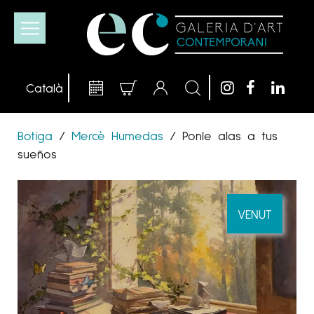
Botiga
/
Mercè Humedas
/
Ponle alas a tus
sueños
VENUT