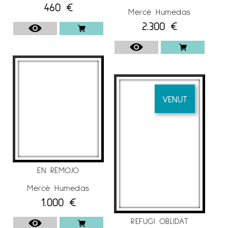
460
€
Mercè Humedas
“27ARTistes CONFINAT’s”. Galería Espai G d’art,
2.300
€
Terrassa. Barcelona.
“XXIII Exposición Pequeño formato”. Galería
Benedito. Málaga.
2019 Exposición de Navidad. Espai G
d’Art, Terrassa. Barcelona
VENUT
Exposición de Navidad. Espai Cavallers. Lleida
“Internacional Art Plein Air Green Noise”. Plyos,
región de Ivanovo. Rúsia.
“Pintar un cuento”. Galería Benedito. Málaga.
EN REMOJO
2018
“XXII Exposición Pequeño formato”.
Mercè Humedas
Galería Benedito. Málaga.
1.000
€
“Mujeres de Arte”. Espai Cavallers. Lérida.
REFUGI OBLIDAT
Exposición de Primavera “Menines”. Castillo de