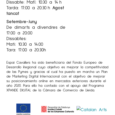
Dissabte: Matí: 10:30 a 14 h
2021 Gallerie Racont‘ART. Lyon.
Tarda: 17:00 a 20:30 h
Agost
tancat
França
Setembre-Juny
2021 Exposició Col-lectiva
De dimarts a divendres de
Festival Pepe Sales. La Mercè. Girona 2020
17:00 a 20:00
A&D“A d’art i D de Dona“GaIeria d’Arte Espai
Dissabtes:
Cavallers. Lleida 2019 Seleccionada
Mati: 10:30 a 14:00
Tara: 17:00 a 20:30h
LXXVllConcurs de Pintura Premi Centelles 20J 9
Per més informació sobre l’artista
Anna Agustí
Espai Cavallers ha sido beneficiaria del Fondo Europeo de
Hontangas
al nostre Instagram
Galeria Espai
Desarrollo Regional cuyo objetivo es mejorar la competitividad
de las Pymes y gracias al cual ha puesto en marcha un Plan
Cavallers
de Marketing Digital Internacional con el objetivo de mejorar
su posicionamiento online en mercados exteriores durante el
año 2020. Para ello ha contado con el apoyo del Programa
XPANDE DIGITAL de la Cámara de Comercio de Lleida.