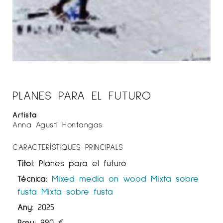
PLANES PARA EL FUTURO
Artista
Anna Agustí Hontangas
CARACTERÍSTIQUES PRINCIPALS
Títol:
Planes para el futuro
Tècnica:
Mixed media on wood
Mixta sobre
fusta
Mixta sobre fusta
Any:
2025
Preu:
990
€