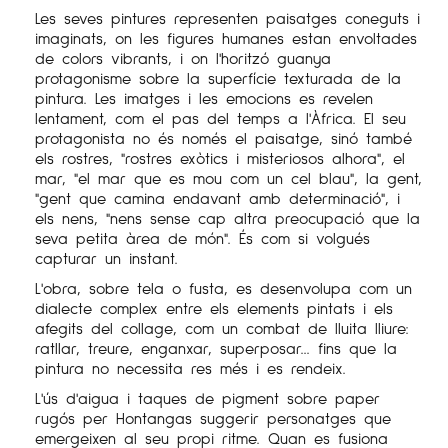
Les seves pintures representen paisatges coneguts i
imaginats, on les figures humanes estan envoltades
de colors vibrants, i on l'horitzó guanya
protagonisme sobre la superfície texturada de la
pintura. Les imatges i les emocions es revelen
lentament, com el pas del temps a l'Àfrica. El seu
protagonista no és només el paisatge, sinó també
els rostres, "rostres exòtics i misteriosos alhora", el
mar, "el mar que es mou com un cel blau", la gent,
"gent que camina endavant amb determinació", i
els nens, "nens sense cap altra preocupació que la
seva petita àrea de món". És com si volgués
capturar un instant.
L'obra, sobre tela o fusta, es desenvolupa com un
dialecte complex entre els elements pintats i els
afegits del collage, com un combat de lluita lliure:
ratllar, treure, enganxar, superposar... fins que la
pintura no necessita res més i es rendeix.
L'ús d'aigua i taques de pigment sobre paper
rugós per Hontangas suggerir personatges que
emergeixen al seu propi ritme. Quan es fusiona