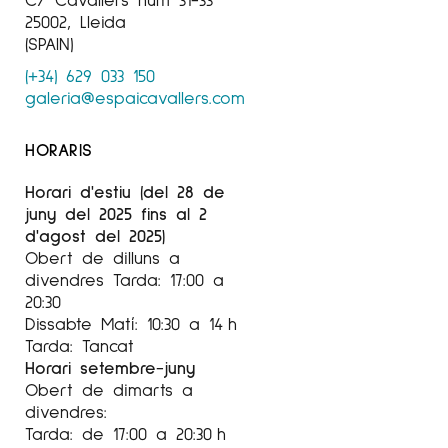
Olímpica Art sobre Paper
25002, Lleida
(SPAIN)
V Exposició Dones en Complicitat. Fundació
(+34) 629 033 150
Casino de Caldes de Montbui
galeria@espaicavallers.com
2023 Finalista del XI Premi
International dArt sobre paper Fundació
HORARIS
Barcelona Olímpìca
Horari d'estiu (del 28 de
2022 Exposició Col-lectiva
juny del 2025 fins al 2
Festival Pepe Sales. La Mercè. Girona
d'agost del 2025)
Obert de dilluns a
2022 Seleccionada III
divendres Tarda: 17:00 a
Certamen del Concurso Solidario de Pintura
20:30
‘Sanchez ButrÓn.
Dissabte Matí: 10:30 a 14 h
Tarda: Tancat
Alicante.
Horari setembre-juny
2021 Seleccionada Premio
Obert de dimarts a
divendres:
AGBAR Ciudad de Barcelona 2021. Reial Cercle
Tarda: de 17:00 a 20:30 h
Artistic