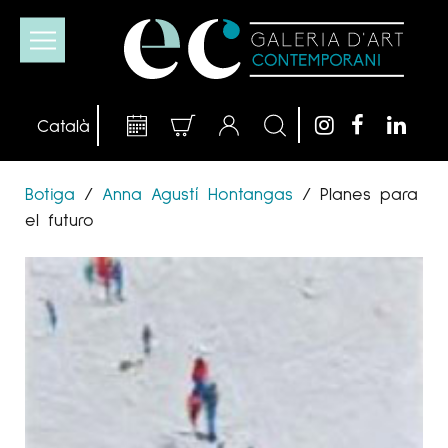
Botiga
/
Anna Agustí Hontangas
/
Planes para
el futuro