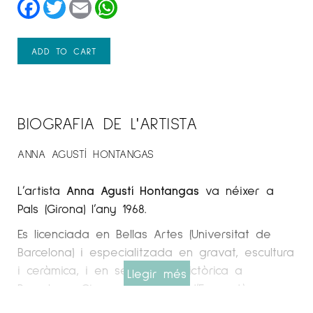
Facebook
Twitter
Email
WhatsApp
ADD TO CART
BIOGRAFIA DE L'ARTISTA
ANNA AGUSTÍ HONTANGAS
L’artista
Anna Agustí Hontangas
va néixer a
Pals (Girona) l’any 1968.
Es licenciada en Bellas Artes (Universitat de
Barcelona) i especialitzada en gravat, escultura
i ceràmica, i en sensologia pictòrica a
Llegir més
Barcelona, ​​​​Girona i La Bisbal d’Empordà.
Galeria Espai Cavallers