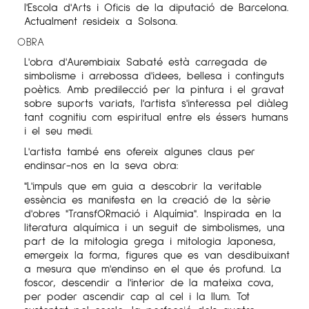
l'Escola d'Arts i Oficis de la diputació de Barcelona.
Actualment resideix a Solsona.
OBRA
L'obra d'Aurembiaix Sabaté està carregada de
simbolisme i arrebossa d'idees, bellesa i continguts
poètics. Amb predilecció per la pintura i el gravat
sobre suports variats, l'artista s'interessa pel diàleg
tant cognitiu com espiritual entre els éssers humans
i el seu medi.
L'artista també ens ofereix algunes claus per
endinsar-nos en la seva obra:
"L'impuls que em guia a descobrir la veritable
essència es manifesta en la creació de la sèrie
d'obres "TransfORmació i Alquímia". Inspirada en la
literatura alquímica i un seguit de simbolismes, una
part de la mitologia grega i mitologia Japonesa,
emergeix la forma, figures que es van desdibuixant
a mesura que m'endinso en el que és profund. La
foscor, descendir a l'interior de la mateixa cova,
per poder ascendir cap al cel i la llum. Tot