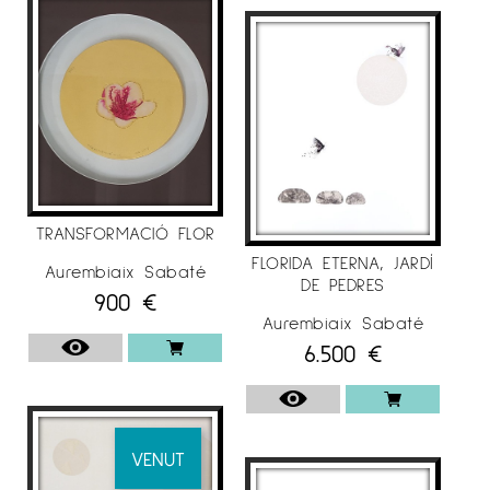
d’Aparelladors i Arquitectes Técnics de
Barcelona
–
Sala Gòtica
del Consell Comarcal, del
Solsonès , Solsona
–
Museu Comarcal de l’ Urgell
, Tàrrega
,Lleida
–
Sala Coma Estadella
, Col·legi d’Aparelladors
TRANSFORMACIÓ FLOR
i Arquitectes Técnics de Lleida
FLORIDA ETERNA, JARDÍ
Aurembiaix Sabaté
DE PEDRES
900
€
Aurembiaix Sabaté
6.500
€
EXPOSICIONS COL·LECTIVES
. 2020
VENUT
– Galeria Espai Cavallers
“A&D”, Lleida.