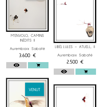
.
2018
– Galeria Espai Cavallers
“Art emergent”,
Lleida.
M’ENVOLO, CAMINS
– Galeria Espai Cavallers
“Dones d’art”, Lleida.
INÈDITS II
LIBÈL·LULES – ATUELL, II
Aurembiaix Sabaté
3.600
€
Aurembiaix Sabaté
. 2017/18
2.500
€
– Galeria Espai Cavallers
“Dialegs”,Lleida.
-“
17/17”
exposició itinerant.
VENUT
.
2017
–
‘ON PAPER’ galeria d’ art
Anquin’s.