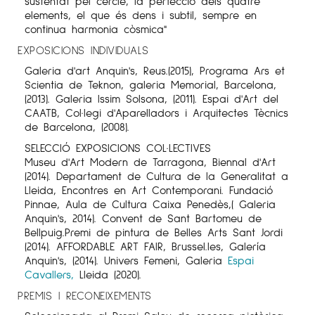
sustentat pel cercle, la perfecció dels quatre
elements, el que és dens i subtil, sempre en
continua harmonia còsmica"
EXPOSICIONS INDIVIDUALS
Galeria d'art Anquin's, Reus.(2015), Programa Ars et
Scientia de Teknon, galeria Memorial, Barcelona,
(2013). Galeria Issim Solsona, (2011). Espai d'Art del
CAATB, Col·legi d'Aparelladors i Arquitectes Tècnics
de Barcelona, (2008).
SELECCIÓ EXPOSICIONS COL·LECTIVES
Museu d'Art Modern de Tarragona, Biennal d'Art
(2014). Departament de Cultura de la Generalitat a
Lleida, Encontres en Art Contemporani. Fundació
Pinnae, Aula de Cultura Caixa Penedès,( Galeria
Anquin's, 2014). Convent de Sant Bartomeu de
Bellpuig.Premi de pintura de Belles Arts Sant Jordi
(2014). AFFORDABLE ART FAIR, Brussel.les, Galería
Anquin's, (2014). Univers Femeni, Galeria
Espai
Cavallers,
Lleida (2020).
PREMIS I RECONEIXEMENTS