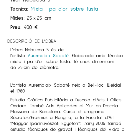
Tècnica:
Mixta i pa d'or sobre fusta
Mides:
25
x
25 cm
Preu:
400
€
DESCRIPCIÓ DE L'OBRA
L'obra Nebulosa 5 és de
l'artista
Aurembiaix
Sabaté
. Elaborada amb tècnica
mixta i pa d'or sobre fusta. Té unes dimensions
de 25 cm de diàmetre.
L'artista Aurembiaix Sabaté neix a Bell-lloc, (Lleida)
el 1980.
Estudia Gràfica Publicitària a l'escola d'Arts i Oficis
Ondara. També Arts Aplicades al Mur en l'escola
Massana de Barcelona. Cursa el programa
Sòcrates/Erasmus a Hongria, a la Facultat d'Art
"Magyar Iparmüvészeti Egyetem". L'any 2006 també
estudia tècniques de gravat i tècniques del vidre a