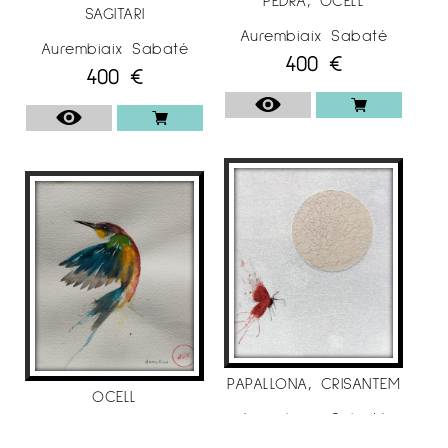
SAGITARI
de pintura de Belles Arts Sant Jordi 2014.
Aurembiaix Sabaté
Aurembiaix Sabaté
400
€
– AFFORDABLE ART FAIR,
Brussel.les,
galería
400
€
anquin’s
.
. 2013
– Casa de Cultura
Pola de Siero, Certament
de pintura Contamporanea
– “Art per emportar”
galería anquin’s
.
–
Centre d’art el março vell
, premi centelles
de pintura
– Sala Àgora,
Premi de Pintura Vila de
Cambrils.
PAPALLONA, CRISANTEM
OCELL
– Cicle d’exposicions “Aliatges gràfics”
Sala
Aurembiaix Sabaté
Aurembiaix Sabaté
500
€
d’Exposicions del departament de cultura de la