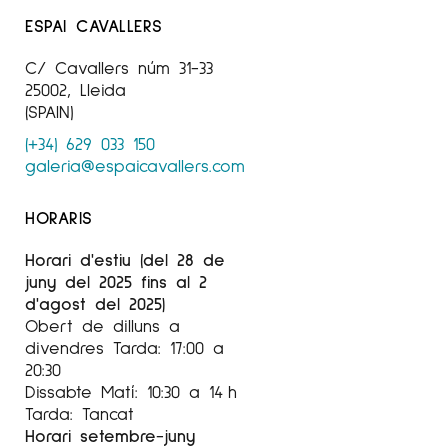
ESPAI CAVALLERS
Des de principis dels anys 70 fins al 2008 va
exposar regularment en la Galeria Sen de
C/ Cavallers núm 31-33
Madrid Arxivat 2018-05-05 a Wayback Machine.
25002, Lleida
Ha treballat regularment amb diverses galeries
(SPAIN)
d’art espanyoles de València, Madrid,
(+34) 629 033 150
Barcelona o Sant Sebastià.
galeria@espaicavallers.com
Per a més informació de l’artista Rosa Torres,
HORARIS
a
Espai Cavallers Gallery
Horari d'estiu (del 28 de
juny del 2025 fins al 2
d'agost del 2025)
Obert de dilluns a
divendres Tarda: 17:00 a
20:30
Dissabte Matí: 10:30 a 14 h
Tarda: Tancat
Horari setembre-juny