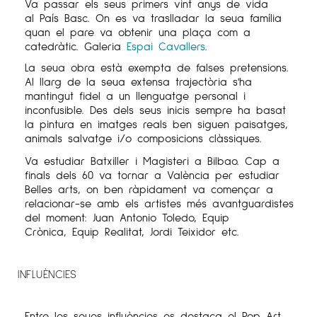
Va passar els seus primers vint anys de vida
al País Basc. On es va traslladar la seua família
quan el pare va obtenir una plaça com a
catedràtic. Galeria
Espai Cavallers
.
La seua obra està exempta de falses pretensions.
Al llarg de la seua extensa trajectòria s'ha
mantingut fidel a un llenguatge personal i
inconfusible. Des dels seus inicis sempre ha basat
la pintura en imatges reals ben siguen paisatges,
animals salvatge i/o composicions clàssiques.
Va estudiar Batxiller i Magisteri a Bilbao. Cap a
finals dels 60 va tornar a València per estudiar
Belles arts, on ben ràpidament va començar a
relacionar-se amb els artistes més avantguardistes
del moment: Juan Antonio Toledo, Equip
Crònica, Equip Realitat, Jordi Teixidor etc.
INFLUÈNCIES
Entre les seues influències es destaca el Pop Art,