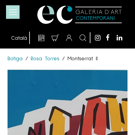
Botiga
/
Rosa Torres
/
Montserrat II