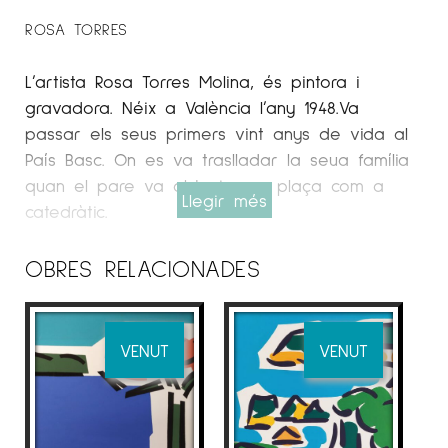
ROSA TORRES
L’artista Rosa Torres Molina, és pintora i
gravadora. Néix a València l’any 1948.Va
passar els seus primers vint anys de vida al
País Basc. On es va traslladar la seua família
quan el pare va obtenir una plaça com a
Llegir més
catedràtic.
Espai Cavallers Gallery
OBRES RELACIONADES
La seua obra està exempta de falses
pretensions. Al llarg de la seua extensa
trajectòria s’ha mantingut fidel a un llenguatge
VENUT
VENUT
personal i inconfusible. Des dels seus inicis
sempre ha basat la pintura en imatges reals
ben siguen paisatges, animals salvatge i/o
composicions clàssiques.