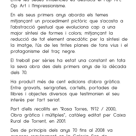
Op Art i l'Impressionisme.
En els seus primers anys aborda els temes
mitjançant un procediment pictòric que s'acosta a
l'abstracció gestual que evoluciona cap a una
major síntesi de formes i colors; mitjançant la
reducció de tot element anecdòtic per la síntesi de
la imatge, l'ús de les tintes planes de tons vius i el
protagonisme del traç negre.
El treball per sèries ha estat una constant en tota
la seva obra des dels primers anys de la dècada
dels 70.
Ha produït més de cent edicions d'obra gràfica.
Entre gravats, serigrafies, cartells, portades de
llibres i objectes diversos que testimonien el seu
interès per l'art seriat.
Part d'ells recollits en “Rosa Torres, 1972 / 2000,
Obra gràfica i múltiples”, catàleg editat per Caixa
Rural de Torrent, en 2001.
Des de principis dels anys 70 fins al 2008 va
exposar regularment en la Galeria Sen de