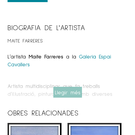
BIOGRAFIA DE L'ARTISTA
MAITE FARRERES
L’artista
Maite Farreres
a la
Galeria Espai
Cavallers
Artista multidisciplinar que fa treballs
Llegir més
d’il.lustració, pintura i dibuix amb diverses
tècniques com la tinta xinesa, l’aquarel.la,
l’acrílic i l’oli sobre tela o paper.
OBRES RELACIONADES
Ha combinat els estudis d’Il.lustració Artística
de Grau Superior a l’Escola d’Arts Pau Gargallo