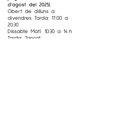
d'agost del 2025)
Obert de dilluns a
divendres Tarda: 17:00 a
20:30
Dissabte Matí: 10:30 a 14 h
Tarda: Tancat
Horari setembre-juny
Obert de dimarts a
divendres:
Tarda: de 17:00 a 20:30 h
Dissabte: Matí: 10:30 a 14 h
Tarda: 17:00 a 20:30 h
Agost
tancat
Setembre-Juny
De dimarts a divendres de
17:00 a 20:00
Dissabtes:
Mati: 10:30 a 14:00
Tara: 17:00 a 20:30h