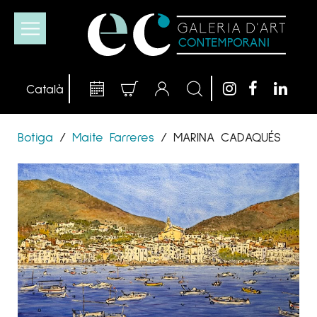
Botiga
/
Maite Farreres
/
MARINA CADAQUÉS