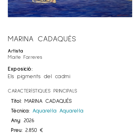
MARINA CADAQUÉS
Artista
Maite Farreres
Exposició:
Els pigments del cadmi
CARACTERÍSTIQUES PRINCIPALS
Títol:
MARINA CADAQUÉS
Tècnica:
Aquarel·la
Aquarel·la
Any:
2026
Preu:
2.850
€