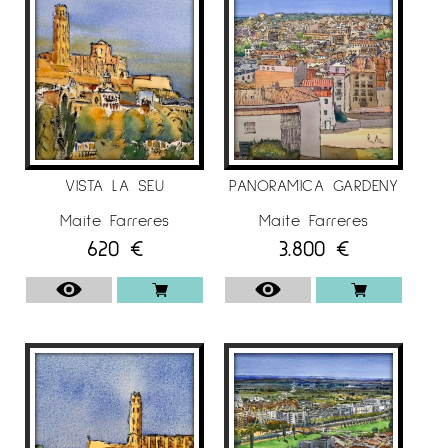
i a l’Escola de Belles Arts de Lleida, amb els
estudis de Gestió i Administració Pública,
màster en Direcció Econòmica i Financera,
màster en Marketing Digital i Executive MBA.
Actualment centra els seus treballs en
l’aquarel·la combinada amb tinta xinesa. La
seva obra es caracteritza per una marcada
VISTA LA SEU
PANORAMICA GARDENY
espontaneïtat i frescor, amb un llenguatge
plàstic desenfadat i vital. El gest és ferm i
Maite Farreres
Maite Farreres
620
€
3.800
€
expressiu, mentre que la paleta cromàtica, rica
en colors vius i lluminosos, aporta llum,
energia i dinamisme a les seves composicions.
El resultat és una obra vibrant i fresca.
Ha exposat darrerament a Nova York, París,
Luxemburg, Budapest, Barcelona, Madrid,
Donosti i Lleida, en fires i galeries d’art.