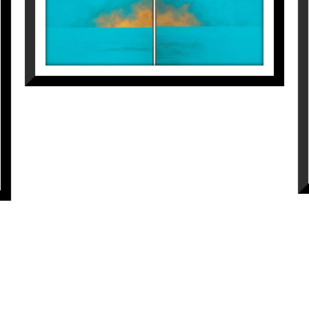
Jaime Sicilia
8.650
€