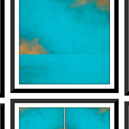
MAR TURQUESA II (120 X 120
CM)
Jaime Sicilia
4.800
€
(DIPTYCH) MAR
TURQUESA I + MAR
TURQUESA II