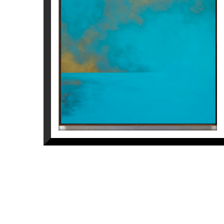
MARTURQUESA II
Jaime Sicilia
3.600
€