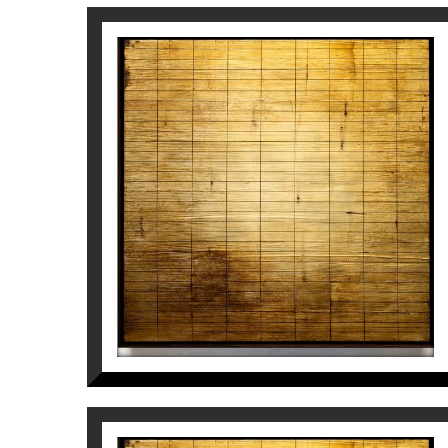
Per a més informació de l’artista
Jaime Sic
MIROIR DE KEIKO NAKAMURA
I
Jaime Sicilia
3.600
€