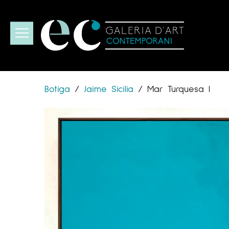
Botiga
/
Jaime Sicilia
/
Mar Turquesa I