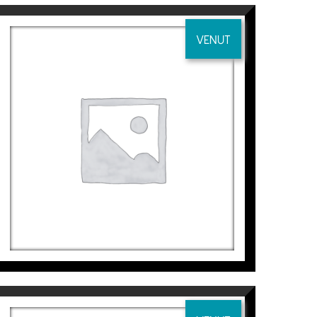
VENUT
MAR ORO I
Jaime Sicilia
4.000
€