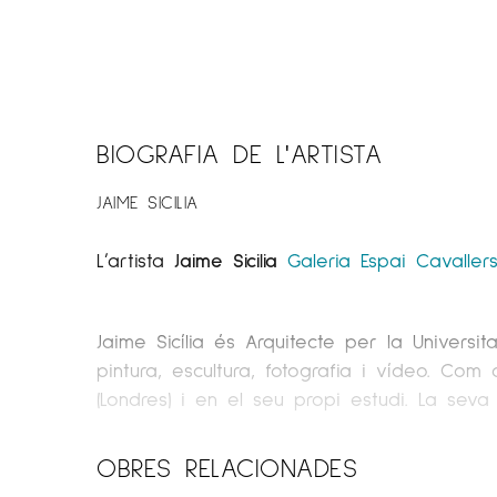
BIOGRAFIA DE L'ARTISTA
JAIME SICILIA
L’artista
Jaime Sicilia
Galeria Espai Cavaller
Jaime Sicília és Arquitecte per la Universit
pintura, escultura, fotografia i vídeo. Co
(Londres) i en el seu propi estudi. La se
a Espanya en el Green Building Challenge (T
Salle) i investigador (Projecte FAME 2011, G
OBRES RELACIONADES