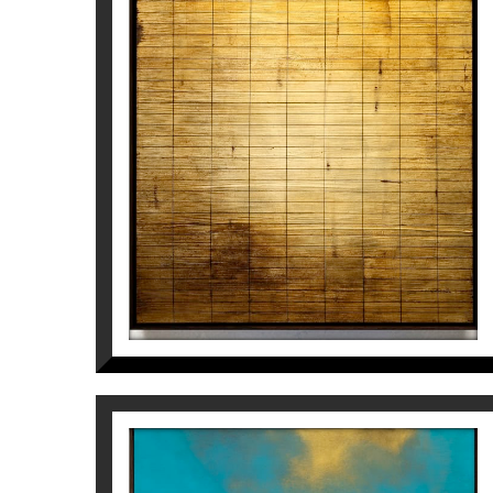
MIROIR DE KEIKO NAKAMURA
II
Jaime Sicilia
3.600
€