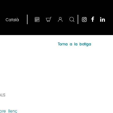
Torna a la botiga
ALS
bre llenç