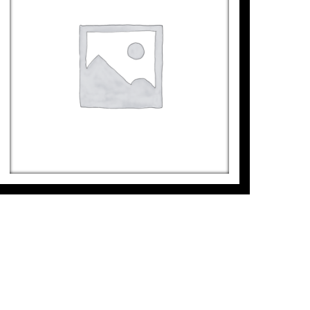
(DIPTYCH) MAR ORO I + MAR
ORO II
Jaime Sicilia
7.200
€