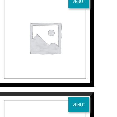
VENUT
MAR ORO II
Jaime Sicilia
4.000
€
VENUT