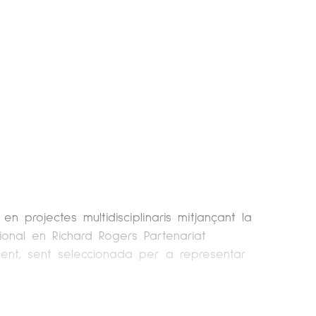
en projectes multidisciplinaris mitjançant la
ional en Richard Rogers Partenariat
ment, sent seleccionada per a representar
tat Antonio de Nebrija i Universitat de La