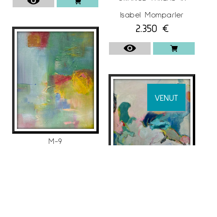
Isabel Momparler
2.350
€
VENUT
M-9
Isabel Momparler
325
€
ORANGE THREAD X
Isabel Momparler