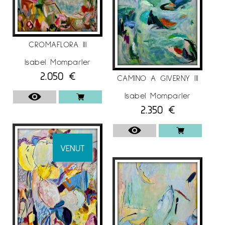
CROMAFLORA III
Isabel Momparler
2.050
€
CAMINO A GIVERNY III
Isabel Momparler
2.350
€
VENUT