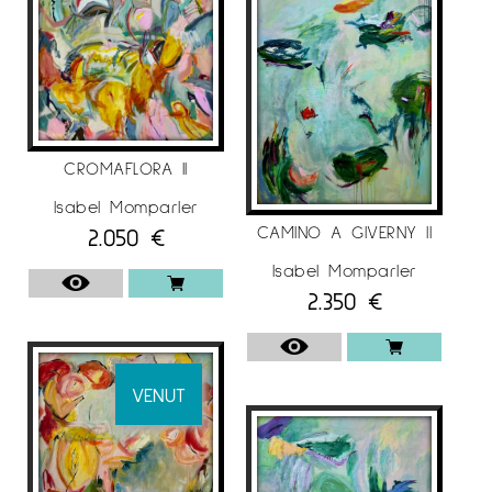
CROMAFLORA II
Isabel Momparler
CAMINO A GIVERNY II
2.050
€
Isabel Momparler
2.350
€
VENUT