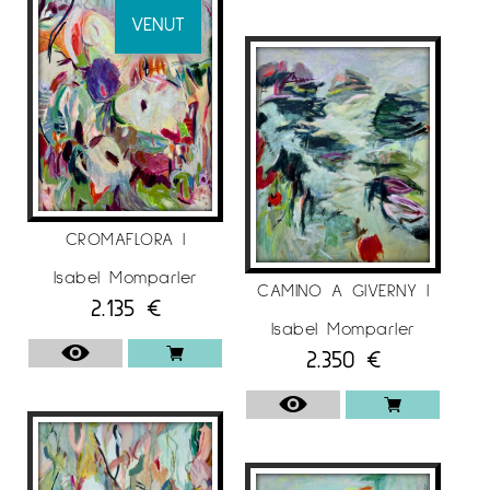
VENUT
CROMAFLORA I
Isabel Momparler
CAMINO A GIVERNY I
2.135
€
Isabel Momparler
2.350
€