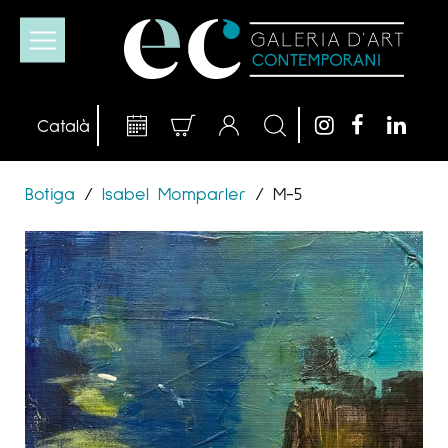
Botiga
/
Isabel Momparler
/
M-5