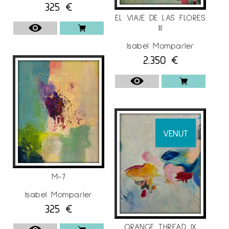
325
€
EL VIAJE DE LAS FLORES
III
Isabel Momparler
2.350
€
VENUT
M-7
Isabel Momparler
325
€
ORANGE THREAD IX