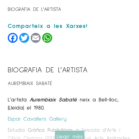
BIOGRAFIA DE L'ARTISTA
Facebook
Twitter
Email
WhatsApp
BIOGRAFIA DE L'ARTISTA
AUREMBIAIX SABATÉ
L’artista
Aurembiaix Sabaté
neix a Bell-lloc,
(Lleida) el 1980.
Espai Cavallers
Gallery
Estudia
Gràfica Publicitària
a l’escola d’Arts i
Llegir més
Oficis Ondara (2000-2002). També
Arts Aplicades