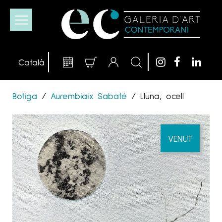
Botiga
/
Aurembiaix Sabaté
/
Lluna, ocell
VENUT