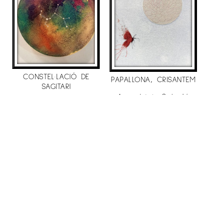
de pintura Contamporanea
– “Art per emportar”
galería anquin’s
.
–
Centre d’art el março vell
, premi centelles
de pintura
– Sala Àgora,
Premi de Pintura Vila de
CONSTEL·LACIÓ DE
Cambrils.
PAPALLONA, CRISANTEM
SAGITARI
– Cicle d’exposicions “Aliatges gràfics”
Sala
Aurembiaix Sabaté
Aurembiaix Sabaté
500
€
d’Exposicions del departament de cultura de la
400
€
Generalitat
Lleida.
. 2012
– Convocatoria “Japón400”,
Factoria de arte,
Madrid
.(2012 – 2013).
– “Art per emportar”
galería anquin’s
.