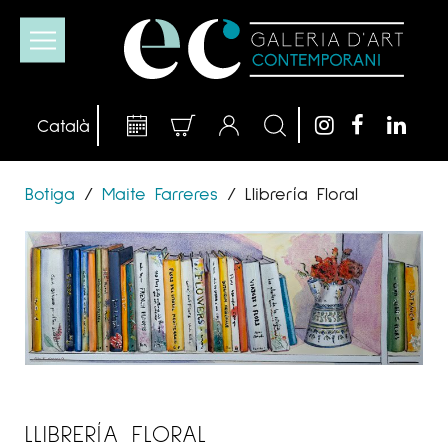
Botiga
/
Maite Farreres
/
Llibrería Floral
LLIBRERÍA FLORAL