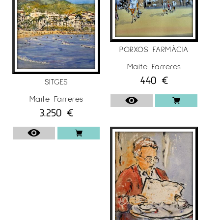
PORXOS FARMÀCIA
Maite Farreres
440
€
SITGES
Maite Farreres
3.250
€