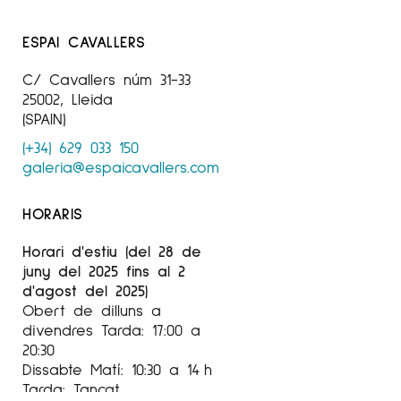
ESPAI CAVALLERS
C/ Cavallers núm 31-33
25002, Lleida
(SPAIN)
(+34) 629 033 150
galeria@espaicavallers.com
HORARIS
Horari d'estiu (del 28 de
juny del 2025 fins al 2
d'agost del 2025)
Obert de dilluns a
divendres Tarda: 17:00 a
20:30
Dissabte Matí: 10:30 a 14 h
Tarda: Tancat