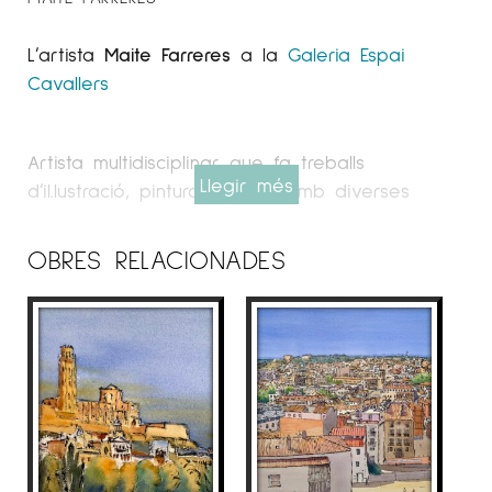
L’artista
Maite Farreres
a la
Galeria Espai
Cavallers
Artista multidisciplinar que fa treballs
Llegir més
d’il.lustració, pintura i dibuix amb diverses
tècniques com la tinta xinesa, l’aquarel.la,
l’acrílic i l’oli sobre tela o paper.
OBRES RELACIONADES
Ha combinat els estudis d’Il.lustració Artística
de Grau Superior a l’Escola d’Arts Pau Gargallo
i a l’Escola de Belles Arts de Lleida, amb els
estudis de Gestió i Administració Pública,
màster en Direcció Econòmica i Financera,
màster en Marketing Digital i Executive MBA.
Actualment centra els seus treballs en