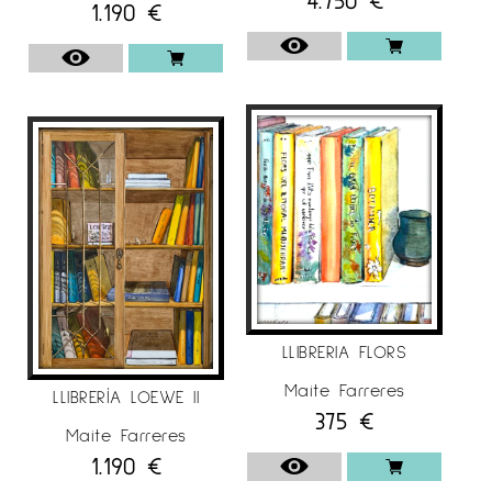
1.190
€
LLIBRERIA FLORS
Maite Farreres
LLIBRERÍA LOEWE II
375
€
Maite Farreres
1.190
€