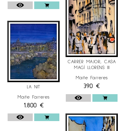
CARRER MAJOR, CASA
MAGÍ LLORENS III
Maite Farreres
390
€
LA NIT
Maite Farreres
1.800
€