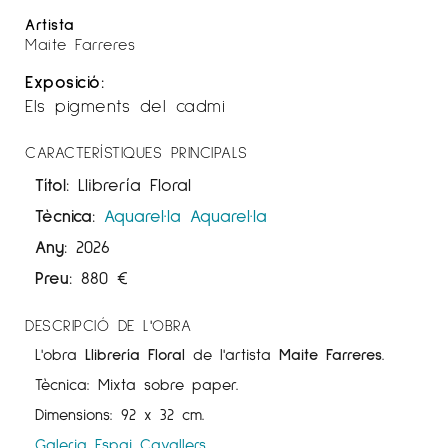
Artista
Maite Farreres
Exposició:
Els pigments del cadmi
CARACTERÍSTIQUES PRINCIPALS
Títol:
Llibrería Floral
Tècnica:
Aquarel·la
Aquarel·la
Any:
2026
Preu:
880
€
DESCRIPCIÓ DE L'OBRA
L'obra
Llibrería Floral
de l'artista
Maite Farreres
.
Tècnica: Mixta sobre paper.
Dimensions: 92 x 32 cm.
Galeria Espai Cavallers