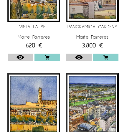
Actualment centra els seus treballs en
l’aquarel·la combinada amb tinta xinesa. La
seva obra es caracteritza per una marcada
VISTA LA SEU
PANORAMICA GARDENY
espontaneïtat i frescor, amb un llenguatge
plàstic desenfadat i vital. El gest és ferm i
Maite Farreres
Maite Farreres
620
€
3.800
€
expressiu, mentre que la paleta cromàtica, rica
en colors vius i lluminosos, aporta llum,
energia i dinamisme a les seves composicions.
El resultat és una obra vibrant i fresca.
Ha exposat darrerament a Nova York, París,
Luxemburg, Budapest, Barcelona, Madrid,
Donosti i Lleida, en fires i galeries d’art.
Finalista dels premis Ciutat de Barcelona
“AGBAR” els anys 2023 i 2024.