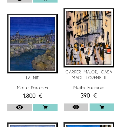
CARRER MAJOR, CASA
MAGÍ LLORENS III
LA NIT
Maite Farreres
Maite Farreres
390
€
1.800
€