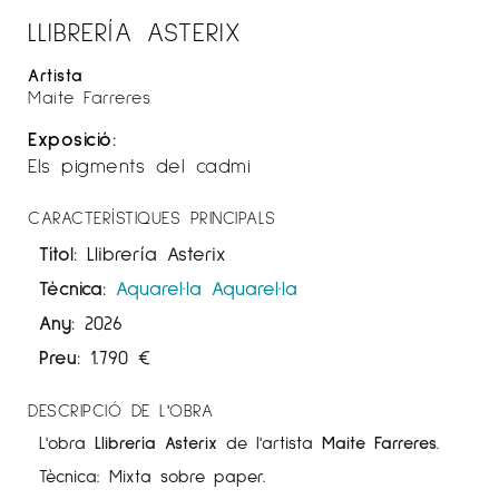
LLIBRERÍA ASTERIX
Artista
Maite Farreres
Exposició:
Els pigments del cadmi
CARACTERÍSTIQUES PRINCIPALS
Títol:
Llibrería Asterix
Tècnica:
Aquarel·la
Aquarel·la
Any:
2026
Preu:
1.790
€
DESCRIPCIÓ DE L'OBRA
L'obra
Llibrería Asterix
de l'artista
Maite Farreres
.
Tècnica: Mixta sobre paper.