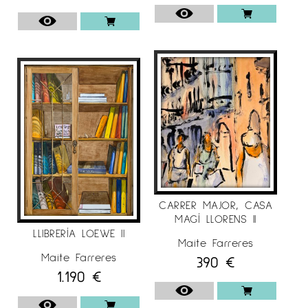
CARRER MAJOR, CASA
MAGÍ LLORENS II
LLIBRERÍA LOEWE II
Maite Farreres
Maite Farreres
390
€
1.190
€