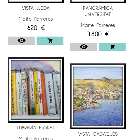
Per a més informació de l’artista
Maite
VISTA LLEIDA
PANORAMICA
Farreres
a
Espai Cavallers Gallery
UNIVERSITAT
Maite Farreres
Maite Farreres
620
€
3.800
€
LLIBRERÍA FLORAL
VISTA CADAQUÉS
Maite Farreres