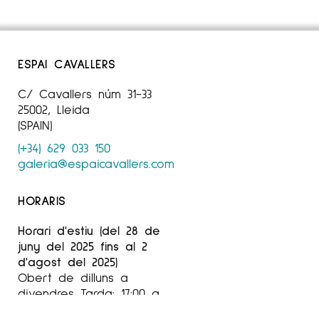
ESPAI CAVALLERS
C/ Cavallers núm 31-33
25002, Lleida
(SPAIN)
(+34) 629 033 150
galeria@espaicavallers.com
HORARIS
Horari d'estiu (del 28 de
juny del 2025 fins al 2
d'agost del 2025)
Obert de dilluns a
divendres Tarda: 17:00 a
20:30