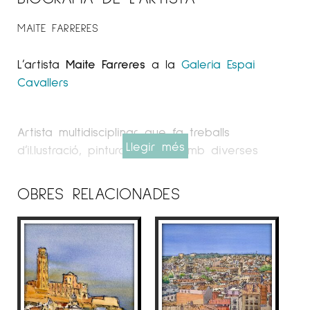
MAITE FARRERES
L’artista
Maite Farreres
a la
Galeria Espai
Cavallers
Artista multidisciplinar que fa treballs
Llegir més
d’il.lustració, pintura i dibuix amb diverses
tècniques com la tinta xinesa, l’aquarel.la,
l’acrílic i l’oli sobre tela o paper.
OBRES RELACIONADES
Ha combinat els estudis d’Il.lustració Artística
de Grau Superior a l’Escola d’Arts Pau Gargallo
i a l’Escola de Belles Arts de Lleida, amb els
estudis de Gestió i Administració Pública,
màster en Direcció Econòmica i Financera,
màster en Marketing Digital i Executive MBA.