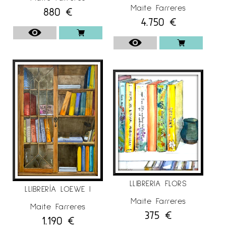
Maite Farreres
880
€
4.750
€
LLIBRERIA FLORS
LLIBRERÍA LOEWE I
Maite Farreres
Maite Farreres
375
€
1.190
€