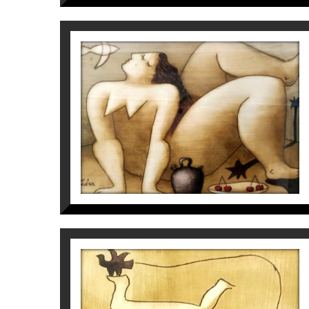
S/T
Víctor Pedra
500
€