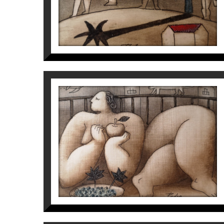
S/T
Víctor Pedra
500
€