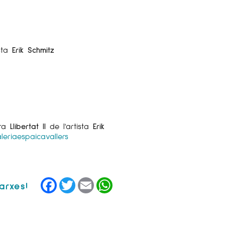
ista
Erik Schmitz
bra
Llibertat II
de l'artista
Erik
leriaespaicavallers
Facebook
Twitter
Email
WhatsApp