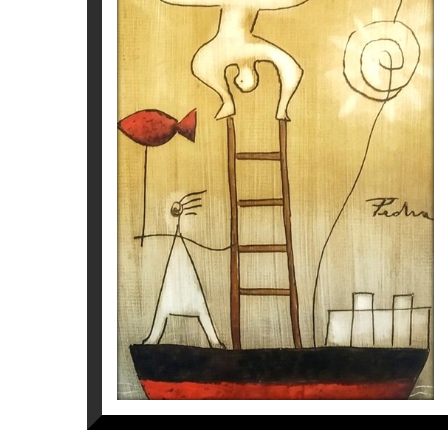
S/T
Víctor Pedra
350
€