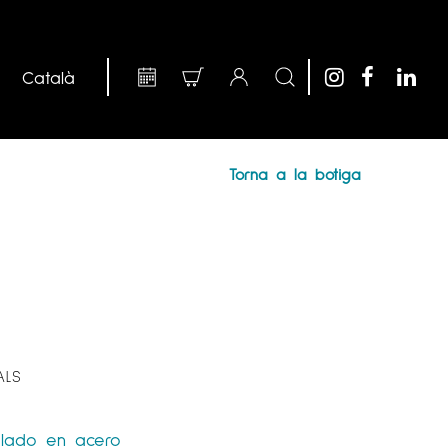
Torna a la botiga
ALS
lado en acero