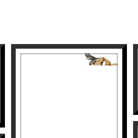
S/T
Víctor Pedra
5.500
€