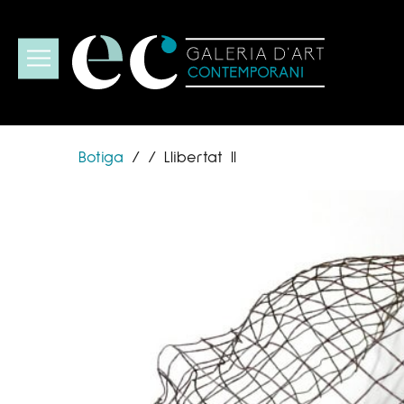
Botiga
/
/
Llibertat II