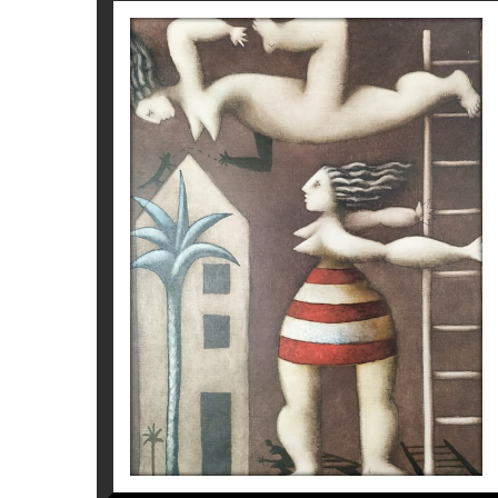
S/T
Víctor Pedra
2.700
€