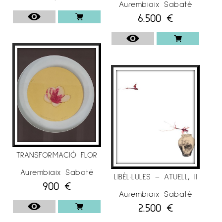
Aurembiaix Sabaté
6.500
€
EXPOSICIONS COL·LECTIVES
. 2020
– Galeria Espai Cavallers
“A&D”, Lleida.
.
2018
– Galeria Espai Cavallers
“Art emergent”,
Lleida.
TRANSFORMACIÓ FLOR
– Galeria Espai Cavallers
“Dones d’art”, Lleida.
Aurembiaix Sabaté
LIBÈL·LULES – ATUELL, II
900
€
Aurembiaix Sabaté
. 2017/18
2.500
€
– Galeria Espai Cavallers
“Dialegs”,Lleida.