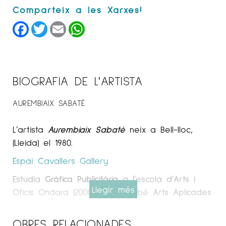
Facebook
Twitter
Email
WhatsApp
BIOGRAFIA DE L'ARTISTA
AUREMBIAIX SABATÉ
L’artista
Aurembiaix Sabaté
neix a Bell-lloc,
(Lleida) el 1980.
Espai Cavallers
Gallery
Estudia
Gràfica Publicitària
a l’escola d’Arts i
Llegir més
Oficis Ondara (2000-2002). També
Arts Aplicades
al Mur
en l’escola Massana de Barcelona,
(2003-2005).
OBRES RELACIONADES