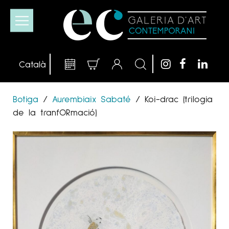
Botiga
/
Aurembiaix Sabaté
/
Koi-drac (trilogia
de la tranfORmació)