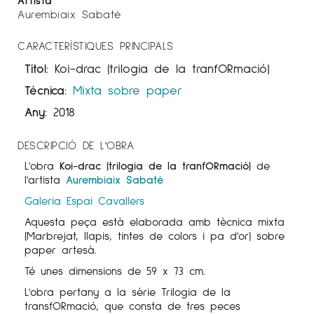
Aurembiaix Sabaté
CARACTERÍSTIQUES PRINCIPALS
Títol:
Koi-drac (trilogia de la tranfORmació)
Tècnica:
Mixta sobre paper
Any:
2018
DESCRIPCIÓ DE L'OBRA
L'obra
Koi-drac (trilogia de la tranfORmació)
de
l'artista
Aurembiaix Sabaté
Galeria Espai Cavallers
Aquesta peça està elaborada amb tècnica mixta
(Marbrejat, llapis, tintes de colors i pa d'or) sobre
paper artesà.
Té unes dimensions de 59 x 73 cm.
L'obra pertany a la sèrie Trilogia de la
transfORmació, que consta de tres peces