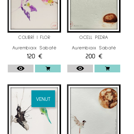
SELECCIÓ EXPOSICIONS INDIVIDUALS
.
2020
–
Galeria d’art
Anquin’s
, “TransfORmació i
COLIBRÍ I FLOR
OCELL PEDRA
Alquimía” Reus.
Aurembiaix Sabaté
Aurembiaix Sabaté
120
€
200
€
. 2016/17
–
Marc Font, “
Mecànica dels fluids”. Lleida
. 2015
VENUT
–
Galeria d’art
Anquin’s
, “Haikus” Reus.
. 2014