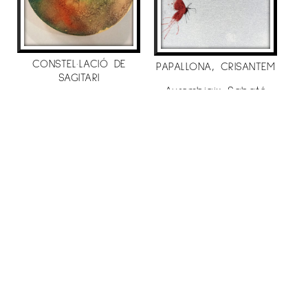
–
Centre d’art el março vell
, premi centelles
de pintura
– Sala Àgora,
Premi de Pintura Vila de
CONSTEL·LACIÓ DE
Cambrils.
PAPALLONA, CRISANTEM
SAGITARI
Aurembiaix Sabaté
– Cicle d’exposicions “Aliatges gràfics”
Sala
Aurembiaix Sabaté
500
€
d’Exposicions del departament de cultura de la
400
€
Generalitat
Lleida.
. 2012
– Convocatoria “Japón400”,
Factoria de arte,
Madrid
.(2012 – 2013).
– “Art per emportar”
galería anquin’s
.
– Museu IberCaja Camon i Aznar
Saragossa
–
Sala Montsuar estudis ilerdencs
, XXVIII premi