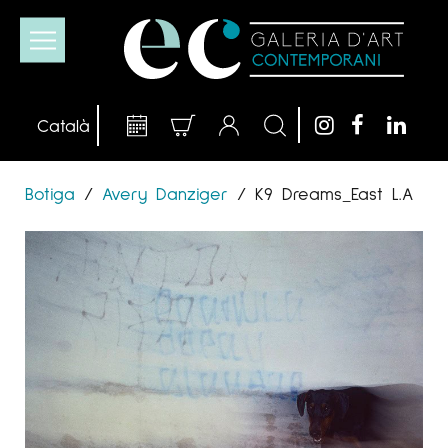
Botiga
/
Avery Danziger
/
K9 Dreams_East L.A