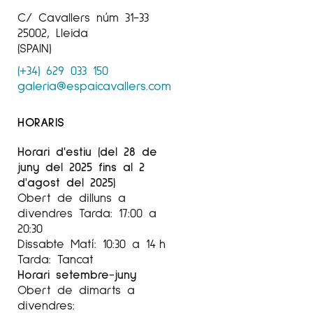
«The Gate To Hell» (La porta de l’infern),
C/ Cavallers núm 31-33
fotografies del cràter de gas de Derweza a
25002, Lleida
Turkmenistan.
(SPAIN)
The Mattatuck Museum, Waterbury, Connecticut.
(+34) 629 033 150
Exposició individual, abril de 2015.
galeria@espaicavallers.com
«Seeking Permanence» (A la recerca de la
permanència), selecció de The Harlem Valley /
HORARIS
Wingdale Project.
Sherry Leedy Fini Arts, Kansas City, Missouri.
Horari d'estiu (del 28 de
Exposició individual, juny de 2015
juny del 2025 fins al 2
d'agost del 2025)
2014
Obert de dilluns a
«La porta a l’infern», fotografies del cràter de
divendres Tarda: 17:00 a
gas Derweza a Turkmenistan
20:30
The White Gallery, Lakeville, Connecticut
Dissabte Matí: 10:30 a 14 h
Exposició individual, novembre de 2014
Tarda: Tancat
Horari setembre-juny
Per a més informació l’Artista
Avery Danzinger
Obert de dimarts a
a l’Instagram
@galeriaespaicavallers
divendres: