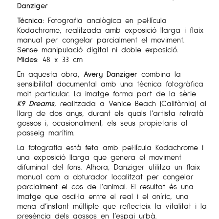
Danziger
Tècnica:
Fotografia analògica en pel·lícula
Kodachrome, realitzada amb exposició llarga i flaix
manual per congelar parcialment el moviment.
Sense manipulació digital ni doble exposició.
Mides:
48 x 33 cm
En aquesta obra,
Avery Danziger
combina la
sensibilitat documental amb una tècnica fotogràfica
molt particular. La imatge forma part de la sèrie
K9 Dreams
, realitzada a Venice Beach (Califòrnia) al
llarg de dos anys, durant els quals l’artista retratà
gossos i, ocasionalment, els seus propietaris al
passeig marítim.
La fotografia està feta amb pel·lícula Kodachrome i
una exposició llarga que genera el moviment
difuminat del fons. Alhora, Danziger utilitza un flaix
manual com a obturador localitzat per congelar
parcialment el cos de l’animal. El resultat és una
imatge que oscil·la entre el real i el oníric, una
mena d’instant múltiple que reflecteix la vitalitat i la
presència dels gossos en l’espai urbà.