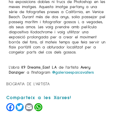
ha exposicions dobles ni trucs de Photoshop en les
meves imatges. Aquesta imatge pertany a una
sèrie de fotografies preses a Califòrnia, en Venice
Beach. Durant més de dos anys, solia passejar pel
passeig marítim i fotografiar gossos i, a vegades,
als seus amos. Les vaig prendre amb pel·lícula
diapositiva Kodachrome i vaig utilitzar una
exposició prolongada per a crear el moviment
borrós del fons, al mateix temps que feia servir un
flaix portàtil com a obturador localitzat per a
congelar parts del cos dels gossos.
L'obra
K9 Dreams_East L.A
de l'artista
Avery
Danziger
a l'Instagram
@galeriaespaicavallers
BIOGRAFIA DE L'ARTISTA
Facebook
Twitter
Email
WhatsApp