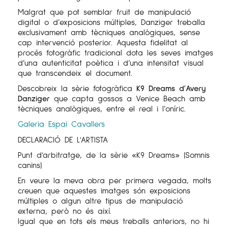
Malgrat que pot semblar fruit de manipulació
digital o d’exposicions múltiples, Danziger treballa
exclusivament amb tècniques analògiques, sense
cap intervenció posterior. Aquesta fidelitat al
procés fotogràfic tradicional dota les seves imatges
d’una autenticitat poètica i d’una intensitat visual
que transcendeix el document.
Descobreix la sèrie fotogràfica
K9 Dreams d’Avery
Danziger
que capta gossos a Venice Beach amb
tècniques analògiques, entre el real i l’oníric.
Galeria Espai Cavallers
DECLARACIÓ DE L'ARTISTA
Punt d'arbitratge, de la sèrie «K9 Dreams» (Somnis
canins)
En veure la meva obra per primera vegada, molts
creuen que aquestes imatges són exposicions
múltiples o algun altre tipus de manipulació
externa, però no és així.
Igual que en tots els meus treballs anteriors, no hi