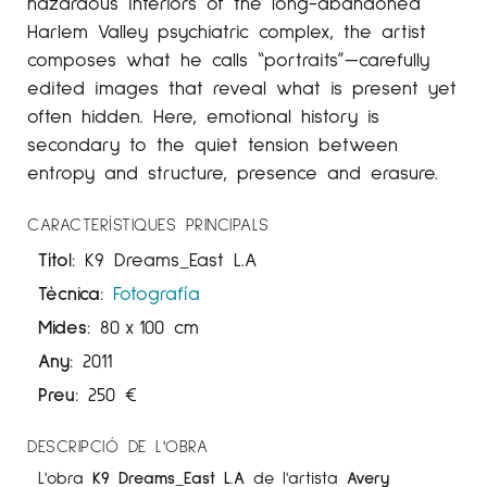
hazardous interiors of the long-abandoned
Harlem Valley psychiatric complex, the artist
composes what he calls “portraits”—carefully
edited images that reveal what is present yet
often hidden. Here, emotional history is
secondary to the quiet tension between
entropy and structure, presence and erasure.
CARACTERÍSTIQUES PRINCIPALS
Títol:
K9 Dreams_East L.A
Tècnica:
Fotografía
Mides:
80
x
100 cm
Any:
2011
Preu:
250
€
DESCRIPCIÓ DE L'OBRA
L'obra
K9 Dreams_East L.A
de l'artista
Avery