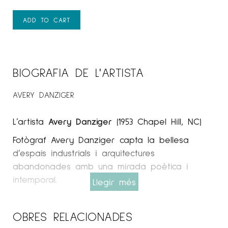
ADD TO CART
BIOGRAFIA DE L'ARTISTA
AVERY DANZIGER
L’artista
Avery Danziger
(1953 Chapel Hill, NC)
Fotògraf Avery Danziger capta la bellesa
d’espais industrials i arquitectures
abandonades amb una mirada poètica i
intemporal.
Llegir més
Espai Cavallers Gallery
OBRES RELACIONADES
COL·LECCIONS, EXPOSICIONS, PREMIS,