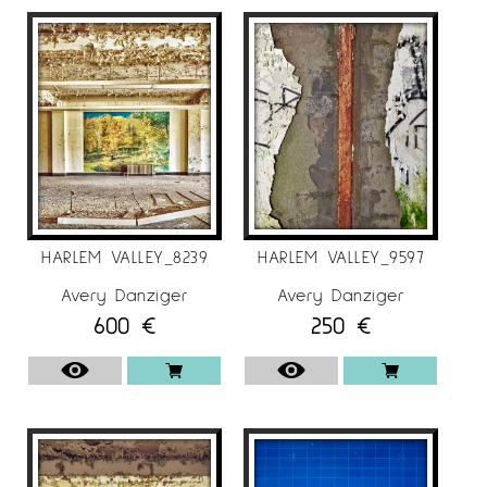
REPRESENTACIÓ
Fotografies en col·leccions de museus
Museu de Belles Arts de Houston
Museu d’Art Modern, Nova York
Museu Nacional d’Art Americà, Institut
Smithsonian
Galeria d’Art Corcoran, Washington, D. C.
Centre de Fotografia Contemporània de
Chicago
HARLEM VALLEY_8239
HARLEM VALLEY_9597
Museu d’Art Daum, Sedalia, Missouri
Centre del Sud-est per a les Arts
Avery Danziger
Avery Danziger
600
€
250
€
Contemporànies (SECCA)
Museu d’Art Ackland, Chapel Hill, Carolina del
Nord
Biblioteca Nacional, París, França
Museu Stedelijk d’Art Modern, Amsterdam
Fotografies en col·leccions privades