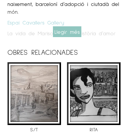
naixement, barceloní d’adopció i ciutadà del
món.
Espai Cavallers
Gallery
Llegir més
La vida de Mariscal és una història d’amor
amb el dibuix.
El mediterrani, l’albufera, la llum, els amics, els
OBRES RELACIONADES
bars, els carrers, la passió per la vida han
marcat la seva trajectòria artística.
Des de jove la seva mirada cap al món
imagina formes, històries i personatges que
escapen de qualsevol etiqueta i estereotip.
Mostrant sempre el seu particular univers vital,
ple d’històries, personatges, divertides
cal·ligrafies i les seves línies distorsionades que
trenquen límits.
S/T
RITA
Pintor, dissenyador, dibuixant de còmics…