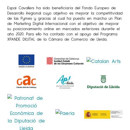
Gallery Revel.New York
Espai Cavallers ha sido beneficiaria del Fondo Europeo de
Desarrollo Regional cuyo objetivo es mejorar la competitividad
2000
de las Pymes y gracias al cual ha puesto en marcha un Plan
Galeria Art Petritxol.Barcelona
de Marketing Digital Internacional con el objetivo de mejorar
su posicionamiento online en mercados exteriores durante el
1999
año 2020. Para ello ha contado con el apoyo del Programa
XPANDE DIGITAL de la Cámara de Comercio de Lleida.
Galeria Pilar Parra.Sanxeno.Galicia
Galeria Ágora 3.Sitges.Barcelona
1998
Granero Art Gallery.Bruselas
1997
Galeria Lleonart.Barcelona
1996
Galeria Lleonart.Barcelona
1995
Galeria Lleonart.Barcelona