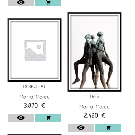
ajuden a crear el seu propi món imaginari
que s’escapa de la realitat i s’acosta més al
lirisme.
MATERIALS
Al llarg de la seva
carrera artística
Marta
Moreu ha utilitzat diferents
materials
per fer la
seva obra, així com fusta, pedra, fang i altres,
però el bronze sempre ha estat el seu
DESPULLAT
material preferit.
TRES
Marta Moreu
La noblesa, la durabilitat i la flexibilitat del
3.870
€
Marta Moreu
bronze han estat unes de les qualitats que
2.420
€
l’artista ha triat.
El bronze li permet fer formes que amb cap