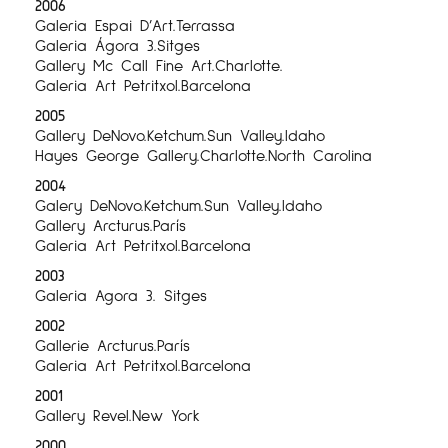
2006
Galeria Espai D’Art.Terrassa
Galeria Ágora 3.Sitges
Gallery Mc Call Fine Art.Charlotte.
Galeria Art Petritxol.Barcelona
2005
Gallery DeNovo.Ketchum.Sun Valley.Idaho
Hayes George Gallery.Charlotte.North Carolina
2004
Galery DeNovo.Ketchum.Sun Valley.Idaho
Gallery Arcturus.París
Galeria Art Petritxol.Barcelona
2003
Galeria Agora 3. Sitges
2002
Gallerie Arcturus.París
Galeria Art Petritxol.Barcelona
2001
Gallery Revel.New York
2000