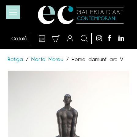
Botiga
/
Marta Moreu
/
Home damunt arc V