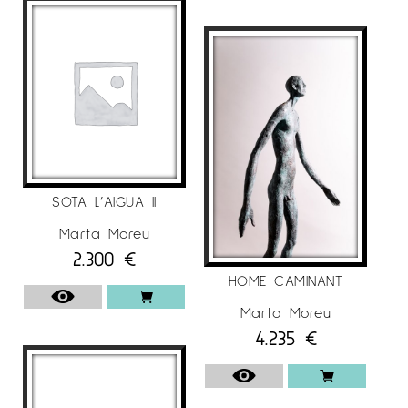
altre material podrien fer-se i li permet
allargar, doblegar i soldar les seves figures
en posicions d’equilibri de vegades
impossibles.
Els colors de les seves pàtines i la textura
rugosa utilitzada en els seus acabats són
essencials per donar més intensitat d’expressió
a la seva obra. Amb un cert dramatisme
sense abandonar aquest estil auster i
SOTA L’AIGUA II
depurat.
Marta Moreu
2.300
€
Tot i la duresa i el pes del material les seves
HOME CAMINANT
escultures ofereixen una sensació de
lleugeresa i ingravidesa.
Marta Moreu
4.235
€
EXPOSICIONS