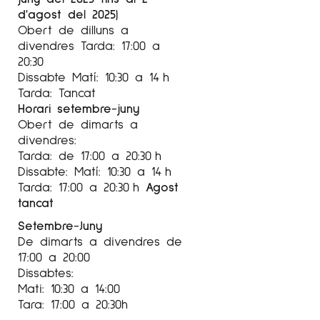
d'agost del 2025)
Gallery Mc Call Fine Art.Charlotte.
Obert de dilluns a
Galeria Art Petritxol.Barcelona
divendres Tarda: 17:00 a
20:30
2005
Dissabte Matí: 10:30 a 14 h
Gallery DeNovo.Ketchum.Sun Valley.Idaho
Tarda: Tancat
Hayes George Gallery.Charlotte.North Carolina
Horari setembre-juny
Obert de dimarts a
2004
divendres:
Galery DeNovo.Ketchum.Sun Valley.Idaho
Tarda: de 17:00 a 20:30 h
Gallery Arcturus.París
Dissabte: Matí: 10:30 a 14 h
Galeria Art Petritxol.Barcelona
Tarda: 17:00 a 20:30 h
Agost
tancat
2003
Galeria Agora 3. Sitges
Setembre-Juny
De dimarts a divendres de
2002
17:00 a 20:00
Gallerie Arcturus.París
Dissabtes:
Galeria Art Petritxol.Barcelona
Mati: 10:30 a 14:00
Tara: 17:00 a 20:30h
2001