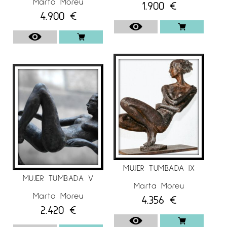
Marta Moreu
1.900
€
Per exemple, els seus dos darrers anys vivint
4.900
€
a Miami han estat molt importants per poder
desenvolupar la seva nova sèrie d’escultures
basada en la natura i els seus quatre
elements.
El seu marit i tres fills també han estat
determinants en les seves creacions, són una
font constant d’inspiració a més de
proporcionar-li un suport incondicional.
Les seves creacions neixen del subconscient i
dels seus sentiments més profunds amb la
intenció de comunicar i expressar pràcticament
MUJER TUMBADA IX
autobiogràfic i sincerament buscant
MUJER TUMBADA V
Marta Moreu
l’autenticitat.
Marta Moreu
4.356
€
És una artista figurativa, però la distorsió, el
2.420
€
moviment, la ingravidesa i el simbolisme