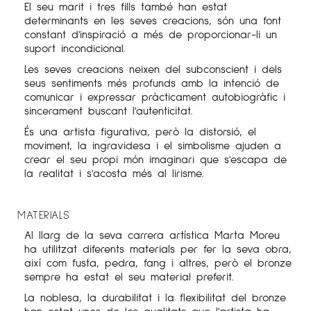
El seu marit i tres fills també han estat
determinants en les seves creacions, són una font
constant d'inspiració a més de proporcionar-li un
suport incondicional.
Les seves creacions neixen del subconscient i dels
seus sentiments més profunds amb la intenció de
comunicar i expressar pràcticament autobiogràfic i
sincerament buscant l'autenticitat.
És una artista figurativa, però la distorsió, el
moviment, la ingravidesa i el simbolisme ajuden a
crear el seu propi món imaginari que s'escapa de
la realitat i s'acosta més al lirisme.
MATERIALS
Al llarg de la seva
carrera artística
Marta Moreu
ha utilitzat diferents
materials
per fer la seva obra,
així com fusta, pedra, fang i altres, però el bronze
sempre ha estat el seu material preferit.
La noblesa, la durabilitat i la flexibilitat del bronze
han estat unes de les qualitats que l'artista ha