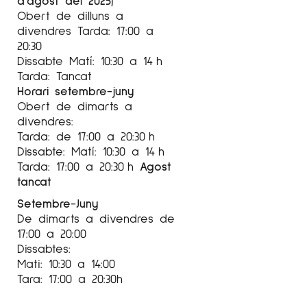
2014
Obert de dilluns a
«La porta a l’infern», fotografies del cràter de
divendres Tarda: 17:00 a
gas Derweza a Turkmenistan
20:30
The White Gallery, Lakeville, Connecticut
Dissabte Matí: 10:30 a 14 h
Exposició individual, novembre de 2014
Tarda: Tancat
Horari setembre-juny
Per a més informació l’Artista
Avery Danzinger
Obert de dimarts a
a l’Instagram
@galeriaespaicavallers
divendres:
Tarda: de 17:00 a 20:30 h
Dissabte: Matí: 10:30 a 14 h
Tarda: 17:00 a 20:30 h
Agost
tancat
Setembre-Juny
De dimarts a divendres de
17:00 a 20:00
Dissabtes:
Mati: 10:30 a 14:00
Tara: 17:00 a 20:30h