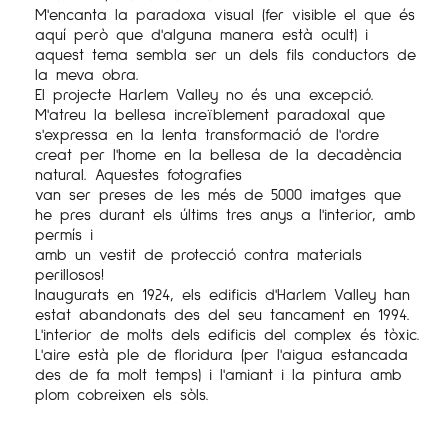
M'encanta la paradoxa visual (fer visible el que és
aquí però que d'alguna manera està ocult) i
aquest tema sembla ser un dels fils conductors de
la meva obra.
El projecte Harlem Valley no és una excepció.
M'atreu la bellesa increïblement paradoxal que
s'expressa en la lenta transformació de l'ordre
creat per l'home en la bellesa de la decadència
natural. Aquestes fotografies
van ser preses de les més de 5000 imatges que
he pres durant els últims tres anys a l'interior, amb
permís i
amb un vestit de protecció contra materials
perillosos!
Inaugurats en 1924, els edificis d'Harlem Valley han
estat abandonats des del seu tancament en 1994.
L'interior de molts dels edificis del complex és tòxic.
L'aire està ple de floridura (per l'aigua estancada
des de fa molt temps) i l'amiant i la pintura amb
plom cobreixen els sòls.