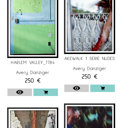
Exposició Anual d’Artistes
Exposició col·lectiva amb jurat – Premi
d’adquisició; comissariada per:
John Bullard, director del Museu de Nova
Orleans;
Gudmond Vigtel, director del High Museum of
Art;
Tracy Atkinson, directora del Milwaukee Art
AKEWALK 1 SERIE NUDES
HARLEM VALLEY_7784
Center
Avery Danziger
Avery Danziger
Centre del Sud-est per a les Arts
250
€
250
€
Contemporànies (SECCA)
46è Concurs Anual d’Artistes del Sud-est
Exposició col·lectiva amb jurat – Premi
d’adquisició; comissariada per:
Gene Thornton, editor fotogràfic, New York
Times.
R.J. Reynolds Industries, Concurs de Fotografia.