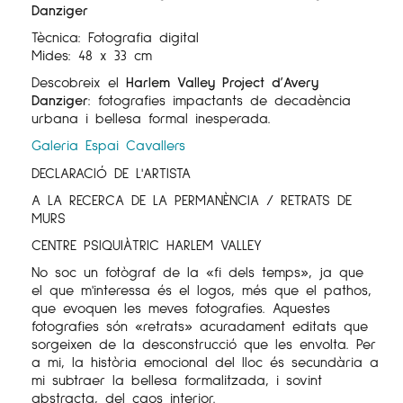
Danziger
Tècnica: Fotografia digital
Mides: 48 x 33 cm
Descobreix el
Harlem Valley Project d’Avery
Danziger
: fotografies impactants de decadència
urbana i bellesa formal inesperada.
Galeria Espai Cavallers
DECLARACIÓ DE L'ARTISTA
A LA RECERCA DE LA PERMANÈNCIA / RETRATS DE
MURS
CENTRE PSIQUIÀTRIC HARLEM VALLEY
No soc un fotògraf de la «fi dels temps», ja que
el que m'interessa és el logos, més que el pathos,
que evoquen les meves fotografies. Aquestes
fotografies són «retrats» acuradament editats que
sorgeixen de la desconstrucció que les envolta. Per
a mi, la història emocional del lloc és secundària a
mi subtraer la bellesa formalitzada, i sovint
abstracta, del caos interior.