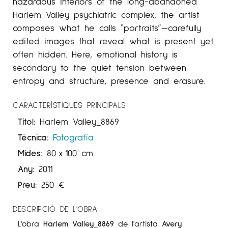
hazardous interiors of the long-abandoned
Harlem Valley psychiatric complex, the artist
composes what he calls “portraits”—carefully
edited images that reveal what is present yet
often hidden. Here, emotional history is
secondary to the quiet tension between
entropy and structure, presence and erasure.
CARACTERÍSTIQUES PRINCIPALS
Títol:
Harlem Valley_8869
Tècnica:
Fotografía
Mides:
80
x
100 cm
Any:
2011
Preu:
250
€
DESCRIPCIÓ DE L'OBRA
L'obra
Harlem Valley_8869
de l'artista
Avery