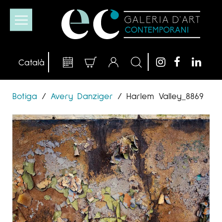
Botiga
/
Avery Danziger
/
Harlem Valley_8869