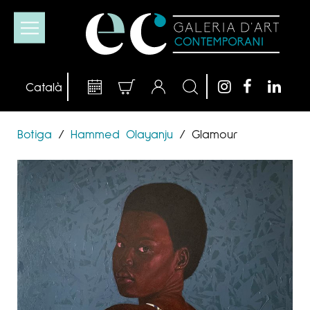
Botiga
/
Hammed Olayanju
/
Glamour