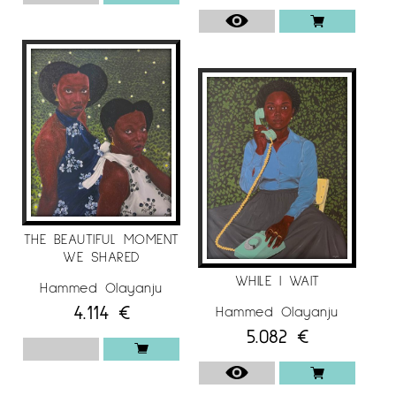
EXPOSICIONS COL·LECTIVES
2025.
2025 Contemporary African Art Exhibition
01, London Lighthouse Gallery & Studio
2024.
Contemporary African Art Exhibition II,
London Lighthouse Gallery & Studio
Gifts From The Motherland, Oreofe Art Gallery
2023.
Beyond the Surface, Constance and Sons
Gallery
THE BEAUTIFUL MOMENT
WE SHARED
Hammed Olayanju
WHILE I WAIT
Hammed Olayanju
4.114
€
Hammed Olayanju
5.082
€
Per a més informació de l’artista
Hammed
Olayanju
a
Espai Cavallers Gallery