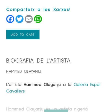
Facebook
Twitter
Email
WhatsApp
ADD TO CART
BIOGRAFIA DE L'ARTISTA
HAMMED OLAYANJU
L’artista
Hammed Olayanju
a la
Galeria Espai
Cavallers
Hammed Olayanju és un artista nigerià