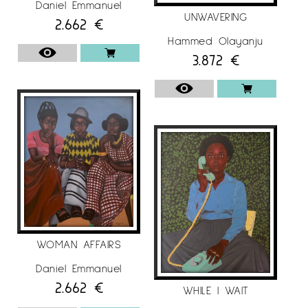
Daniel Emmanuel
UNWAVERING
2.662
€
Hammed Olayanju
3.872
€
WOMAN AFFAIRS
Daniel Emmanuel
2.662
€
WHILE I WAIT