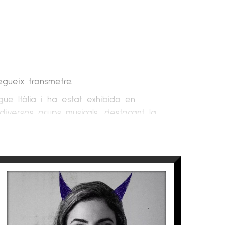
egueix transmetre.
gue Itàlia i ha estat exhibida en
diversos grups musicals, destacant la
 i ha rebut diferents premis internacionals.
oranis, el treball de Lídia es caracteritza
casions, de l’autoretrat. També és
 més enllà dins la seva obra.
cte tècnic i en l’anecdòtic. Li interessa
t a mirar-la durant una estona i s’endinsi