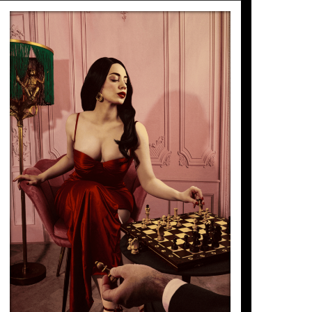
SEVILLE 1987
Lídia Vives
3.530
€