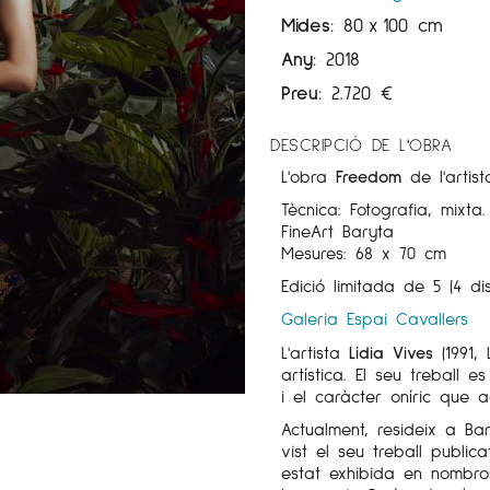
Mides:
80
x
100 cm
Any:
2018
Preu:
2.720
€
DESCRIPCIÓ DE L'OBRA
L'obra
Freedom
de l'artis
Tècnica: Fotografia, mixt
FineArt Baryta
Mesures: 68 x 70 cm
Edició limitada de 5 (4 di
Galeria Espai Cavallers
L'artista
Lídia Vives
(1991, 
artística. El seu treball e
i el caràcter oníric que 
Actualment, resideix a Ba
vist el seu treball public
estat exhibida en nombros