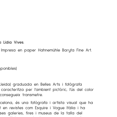
ta
Lídia Vives
.
a. Impresa en paper Hahnemühle Baryta Fine Art.
sponibles)
Lleida) graduada en Belles Arts i fotògrafa
s caracteritza per l'ambient pictòric, l'ús del color
aconsegueix transmetre.
rcelona, és una fotògrafa i artista visual que ha
at en revistes com Esquire i Vogue Itàlia i ha
es galeries, fires i museus de la talla del