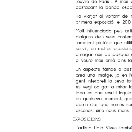
Louvre de París . A més 
destacant la banda espan
Ha viatjat al voltant del
primera exposició, el 2013
Molt influenciada pels art
d'alguns dels seus contem
l'ambient pictòric que uti
servir, en moltes ocasion
amagar ous de pasqua en 
a veure més enllà dins l
Un aspecte també a des
crea una imatge, ja en l'e
gent interpreti la seva f
es vegi obligat a mirar-la
idea és que resulti inqu
en qualsevol moment, qu
deixin clar que només só
escenes, sinó nous mons.
EXPOSICIONS
L'artista Lídia Vives tam