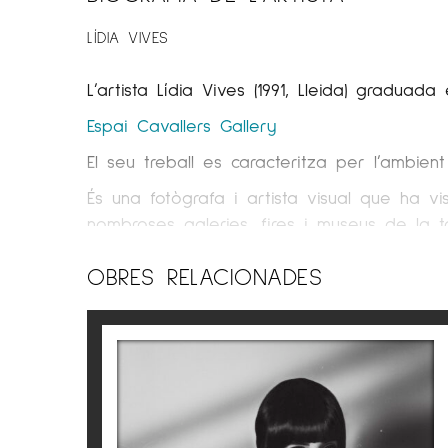
LÍDIA VIVES
L’artista Lídia Vives (1991, Lleida) graduada 
Espai Cavallers Gallery
El seu treball es caracteritza per l’ambient
És una fotògrafa i artista visual que ha vi
nombroses galeries, fires i museus de la t
banda espanyola Love of Lesbian.
OBRES RELACIONADES
Ha viatjat al voltant del món presentant el
Molt influenciada pels artistes Renaixentist
per l’ambient pictòric que utilitza a l’hor
coneguda per amagar ous de pasqua en les
Un aspecte també a destacar en la seva ob
que la gent interpreti la seva fotografia,