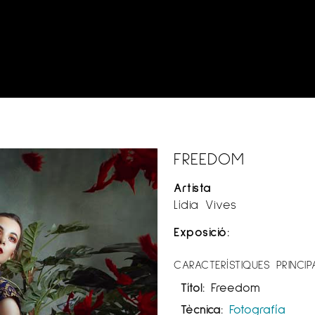
FREEDOM
Artista
Lídia Vives
Exposició:
CARACTERÍSTIQUES PRINCIP
Títol:
Freedom
Tècnica:
Fotografía