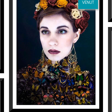
VENUT
FLOWERS
Lídia Vives
5.700
€