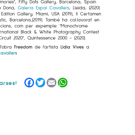
ries", Fifty Dots Gallery, Barcelona, Spain
de Dona,
Galeria Espai Cavallers
, Lleida, (2020)
 Edition Gallery, Miami, USA (2019), II Certamen
stic, Barcelona,(2019). També ha col.lavorat en
icacions, com per expemple: "Monochrome
ernational Black & White Photography Contest
ircuit 2020", Quintessence 2000 - (2020).
l'obra
Freedom
de l'artista
Lídia Vives
a
avallers
Facebook
Twitter
Email
WhatsApp