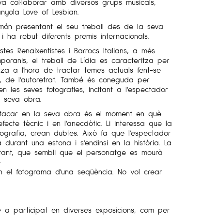
va col·laborar amb diversos grups musicals,
yola Love of Lesbian.
 món presentant el seu treball des de la seva
 i ha rebut diferents premis internacionals.
istes Renaixentistes i Barrocs Italians, a més
poranis, el treball de Lídia es caracteritza per
litza a l'hora de tractar temes actuals fent-se
s, de l'autoretrat. També és coneguda per
les seves fotografies, incitant a l'espectador
a seva obra.
tacar en la seva obra és el moment en què
fecte tècnic i en l'anecdòtic. Li interessa que la
otografia, crean dubtes. Això fa que l'espectador
 durant una estona i s'endinsi en la història. La
ietant, que sembli que el personatge es mourà
e
n el fotograma d'una seqüència. No vol crear
bé a participat en diverses exposicions, com per