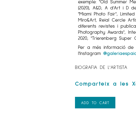
exemple: "Old Summer Memo
(2020), A&D, A d'Art i D 
"Miami Photo Fair", Limited
Miro&Art, Reial Cercle Artí
diferents revistes i publ
Photography Awards", Int
2020, "Trierenberg Super C
Per a més informació de 
l'Instagram
@galeriaespaic
BIOGRAFIA DE L'ARTISTA
ADD TO CART