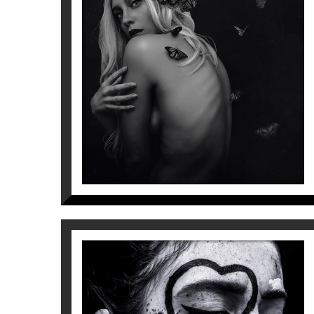
THE BUTTERFLY EFFECT
Lídia Vives
540
€