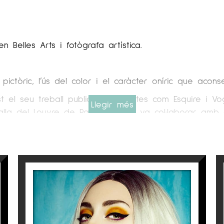
en Belles Arts i fotògrafa artística.
 pictòric, l’ús del color i el caràcter oníric que acons
st el seu treball publicat en revistes com Esquire i Vo
Llegir més
alla del Louvre de París . A més va col·laborar amb 
 seu treball des de la seva primera exposició, el 2013
es i Barrocs Italians, a més d’alguns dels seus contemp
a de tractar temes actuals fent-se servir, en moltes o
 seves fotografies, incitant a l’espectador a veure
ra és el moment en què crea una imatge, ja en l’efe
 crean dubtes. Això fa que l’espectador es vegi obliga