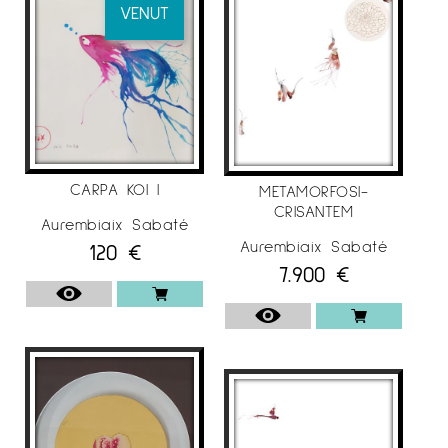
VENUT
Barcelona
–
Sala Gòtica
del Consell Comarcal, del
Solsonès , Solsona
–
Museu Comarcal de l’ Urgell
, Tàrrega
,Lleida
–
Sala Coma Estadella
, Col·legi d’Aparelladors
CARPA KOI I
METAMORFOSI-
i Arquitectes Técnics de Lleida
CRISANTEM
Aurembiaix Sabaté
Aurembiaix Sabaté
120
€
7.900
€
EXPOSICIONS COL·LECTIVES
. 2020
– Galeria Espai Cavallers
“A&D”, Lleida.