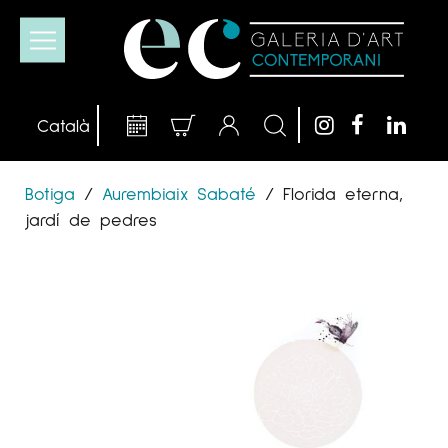
Botiga
/
Aurembiaix Sabaté
/
Florida eterna,
jardí de pedres