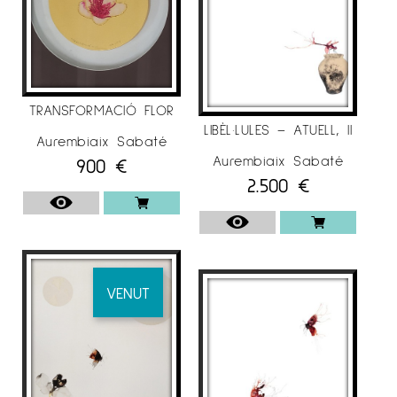
.
2018
– Galeria Espai Cavallers
“Art emergent”,
Lleida.
TRANSFORMACIÓ FLOR
– Galeria Espai Cavallers
“Dones d’art”, Lleida.
LIBÈL·LULES – ATUELL, II
Aurembiaix Sabaté
Aurembiaix Sabaté
900
€
2.500
€
. 2017/18
– Galeria Espai Cavallers
“Dialegs”,Lleida.
-“
17/17”
exposició itinerant.
VENUT
.
2017
–
‘ON PAPER’ galeria d’ art
Anquin’s.