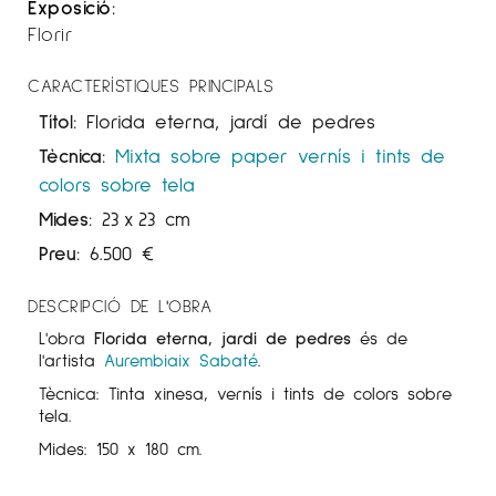
Exposició:
Florir
CARACTERÍSTIQUES PRINCIPALS
Títol:
Florida eterna, jardí de pedres
Tècnica:
Mixta sobre paper
vernís i tints de
colors sobre tela
Mides:
23
x
23 cm
Preu:
6.500
€
DESCRIPCIÓ DE L'OBRA
L'obra
Florida eterna, jardí de pedres
és de
l'artista
Aurembiaix Sabaté
.
Tècnica: Tinta xinesa, vernís i tints de colors sobre
tela.
Mides: 150 x 180 cm.