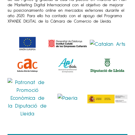
de Marketing Digital Internacional con el objetivo de mejorar
Alemania.
su posicionamiento online en mercados exteriores durante el
año 2020. Para ello ha contado con el apoyo del Programa
2018
XPANDE DIGITAL de la Cámara de Comercio de Lleida.
Mimesi i metàfora. ( Itinerant ).Sala
d’exposicions del Departament de Cultura de
la Generalitat de Catalunya. Lleida./ Sala d’
exposicions de la Facultat de Belles Arts de
Barcelona./ Casa Lluvià. Manresa. / Sala
d’exposicions de la Facultat de Belles Arts de
Bologna. Italia.
2017
Petits i grans formats. Galeria Espai Cavallers
31-33. Lleida. España
Lustro. Costatini Art Gallery. Milano. Italia.
2016