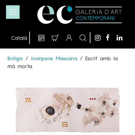
Botiga
/
Joanpere Massana
/
Escrit amb la
mà morta