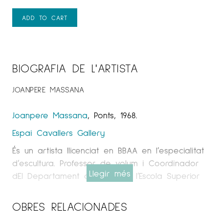
ADD TO CART
BIOGRAFIA DE L'ARTISTA
JOANPERE MASSANA
Joanpere Massana
, Ponts, 1968.
Espai Cavallers
Gallery
És un artista llicenciat en BBAA en l’especialitat
d’escultura. Professor de volum i Coordinador
Llegir més
dEl Departament de Volum a l’Escola Superior
d’Art i Disseny Ondara de Tàrrega (Lleida),
conseller d’Art a l’Institut d’Estudis Ilerdencs de
OBRES RELACIONADES
la Diputació de Lleida.