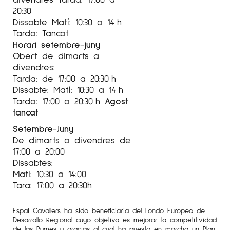
2015
20:30
Il libro della pelle. Costantini Art Gallery. Milano.
Dissabte Matí: 10:30 a 14 h
Italia.
Tarda: Tancat
Horari setembre-juny
La Imperdible de Joanpere Massana. Must
Obert de dimarts a
Gallery. Lugano. Suiza.
divendres:
Tarda: de 17:00 a 20:30 h
Entre la pierl y el aire. 100 Kubik Gallery. Köln.
Dissabte: Matí: 10:30 a 14 h
Alemania.
Tarda: 17:00 a 20:30 h
Agost
tancat
EXPOSICIONS COL·LECTIVES
Setembre-Juny
Des de 1991 ha participat en moltes
De dimarts a divendres de
exposicions col·lectives, aquí us deixem les
17:00 a 20:00
darreres exposicions.
Dissabtes:
Mati: 10:30 a 14:00
2020
Tara: 17:00 a 20:30h
Los Angeles Art Show. Stand Galería Anquins.
Los Angeles. E.E.U.U.
Espai Cavallers ha sido beneficiaria del Fondo Europeo de
Desarrollo Regional cuyo objetivo es mejorar la competitividad
ARTKARLSRUHE. Stand Galería Anquins. Karlsruhe.
de las Pymes y gracias al cual ha puesto en marcha un Plan