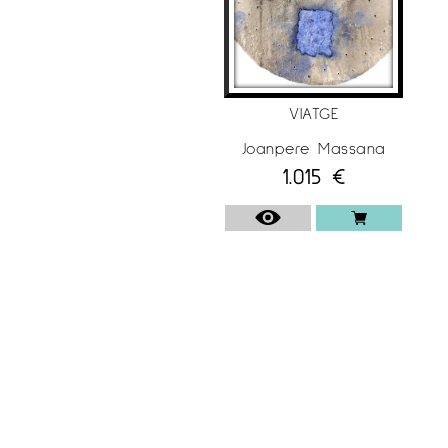
Joanpere Massana porta exposant des de
1992, aquí us deixem una selecció de les
seves exposicions dels últims anys.
2020
VIATGE
Escribir cuadros, pintar poesías. Sala Gótica.
Joanpere Massana
Institut d’Estudis Ilerdencs. Lleida.
1.015
€
2019
Das Buch der Blumen ( El libro de las flores ).
100 Kubik Gallery. Köln. Alemania.
El libro del agua. Galería Abartium.
Calldetenes – Vic.
Materia e segno. XXS Aperto al
Contemporaneo. Palermo. Italia.
2018