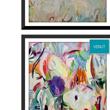
2.346
€
VENUT
CROMAFLORA I
Isabel Momparler
2.135
€