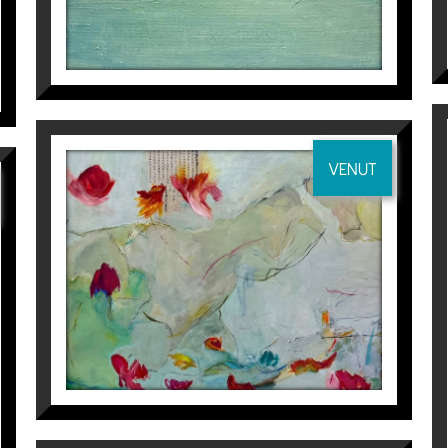
VENUT
EL DESEO DE VOLVER A
GIVERNY I
Isabel Momparler
3.500
€