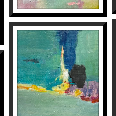
M-10
Isabel Momparler
325
€