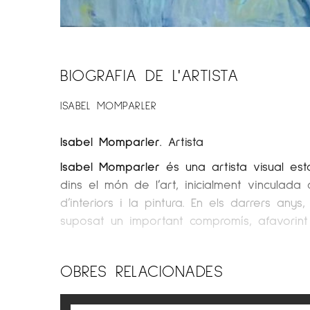
BIOGRAFIA DE L'ARTISTA
ISABEL MOMPARLER
Isabel Momparler
. Artista
Isabel Momparler
és una artista visual est
dins el món de l’art, inicialment vinculada 
d’interiors i la pintura. En els darrers anys
suposat un important compromís, afavorint 
OBRA
OBRES RELACIONADES
L’obra d’Isabel Momparler explora la compl
l’espectador a una experiència reflexiva i 
acurada al color, la textura i la llum tra