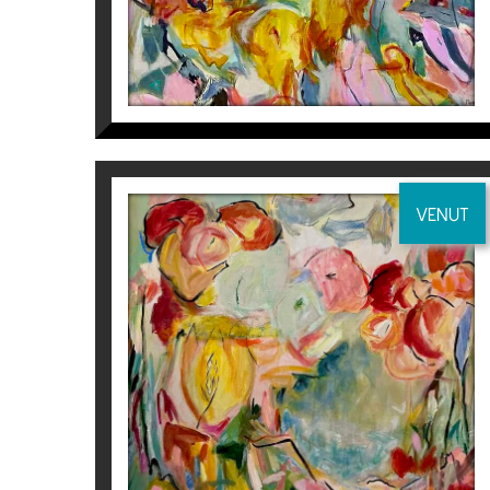
VENUT
CROMAFLORA III
Isabel Momparler
2.050
€