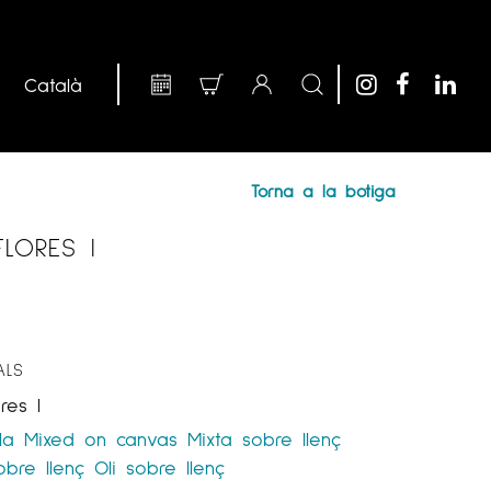
Torna a la botiga
FLORES I
ALS
res I
la
Mixed on canvas
Mixta sobre llenç
obre llenç
Oli sobre llenç