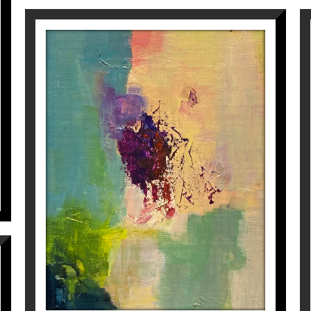
M-7
Isabel Momparler
325
€