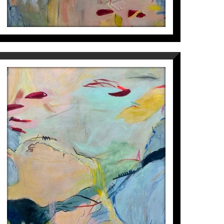
EL VIAJE DE LAS FLORES III
Isabel Momparler
2.350
€