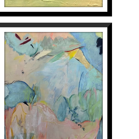
EL VIAJE DE LAS FLORES II
Isabel Momparler
2.350
€