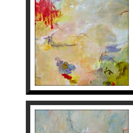
AZAFRÁN EN FLOR
Isabel Momparler
2.450
€
ORANGE THREAD I
Isabel Momparler