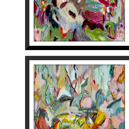
CROMAFLORA II
Isabel Momparler
2.050
€