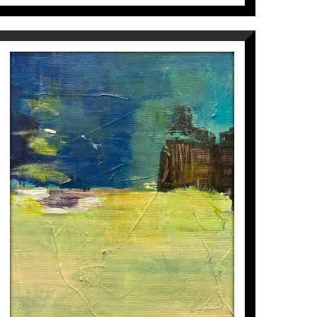
M-5
Isabel Momparler
325
€