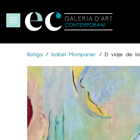
Botiga
/
Isabel Momparler
/
El viaje de la