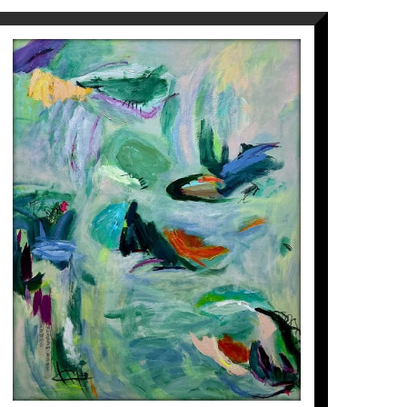
CAMINO A GIVERNY III
Isabel Momparler
2.350
€