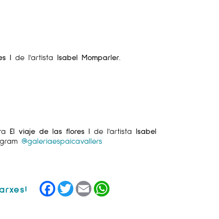
res I
de l'artista
Isabel Momparler
.
bra
El viaje de las flores I
de l'artista
Isabel
tagram
@galeriaespaicavallers
Facebook
Twitter
Email
WhatsApp