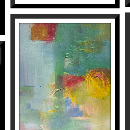
M-9
Isabel Momparler
325
€