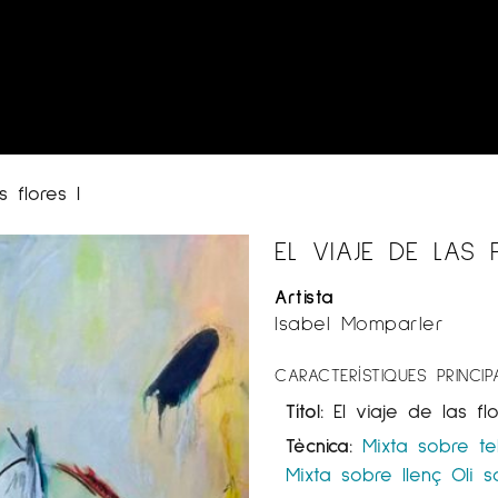
s flores I
EL VIAJE DE LAS 
Artista
Isabel Momparler
CARACTERÍSTIQUES PRINCIP
Títol:
El viaje de las flo
Tècnica:
Mixta sobre te
Mixta sobre llenç
Oli s