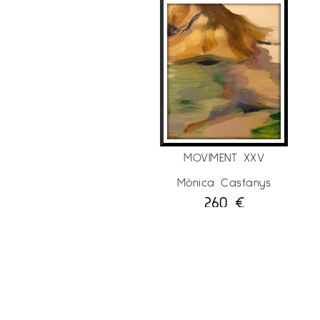
Terrassa, Barcelona, ​​Spain. ART Karslruhe
International Art Fair, Karsluhe, Alemanya.
Galeria Maria Aguilar, col·lectiva d’estiu, Cadis.
AFF BRUSSELS International Art Fair Brussels,
Bèlgica. ART FAIR KUNSTRAI International Art Fair,
Amsterdam, Holanda. ART Bodensee
International Art Fair, Dombirn, Àustria. AFF
STOCKHOLM International Art Fair Estocolm,
Suècia.
MOVIMENT XXV
• 2018 Espai G d’Art, Estiu ’18, Terrassa,
Mònica Castanys
260
€
Barcelona. Espai Cavallers, col·lectiva de Nadal,
Lleida. Fòrum Berger Balaguer, “Spring of Art”,
Barcelona. LUXARTFAIR Luxembourg International
Art Fair, Luxemburg. AFF STOCKHOLM
International Art
Fair Estocolm, Suècia.
DISCOVERY ART FAIR, Frankfurt, Alemanya. ART
Bodensee International Art Fair, Dombirn,