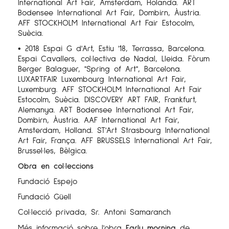
International Art Fair, Amsterdam, Holanda. ART
Bodensee International Art Fair, Dombirn, Àustria.
AFF STOCKHOLM International Art Fair Estocolm,
Suècia.
• 2018 Espai G d'Art, Estiu '18, Terrassa, Barcelona.
Espai Cavallers, col·lectiva de Nadal, Lleida. Fòrum
Berger Balaguer, "Spring of Art", Barcelona.
LUXARTFAIR Luxembourg International Art Fair,
Luxemburg. AFF STOCKHOLM International Art
Fair
Estocolm, Suècia. DISCOVERY ART FAIR, Frankfurt,
Alemanya. ART Bodensee International Art Fair,
Dombirn, Àustria. AAF International Art Fair,
Amsterdam, Holland. ST'Art Strasbourg International
Art Fair, França. AFF BRUSSELS International Art Fair,
Brussel·les, Bèlgica.
Obra en col·leccions
Fundació Espejo
Fundació Güell
Col·lecció privada, Sr. Antoni Samaranch
Més informació sobre l'obra
Early morning
de