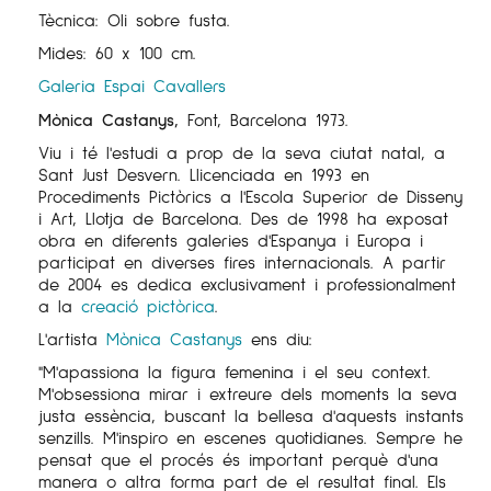
Tècnica: Oli sobre fusta.
Mides: 60 x 100 cm.
Galeria Espai Cavallers
Mònica Castanys,
Font, Barcelona 1973.
Viu i té l'estudi a prop de la seva ciutat natal, a
Sant Just Desvern. Llicenciada en 1993 en
Procediments Pictòrics a l'Escola Superior de Disseny
i Art, Llotja de Barcelona. Des de 1998 ha exposat
obra en diferents galeries d'Espanya i Europa i
participat en diverses fires internacionals. A partir
de 2004 es dedica exclusivament i professionalment
a la
creació pictòrica
.
L'artista
Mònica Castanys
ens diu:
"M'apassiona la figura femenina i el seu context.
M'obsessiona mirar i extreure dels moments la seva
justa essència, buscant la bellesa d'aquests instants
senzills. M'inspiro en escenes quotidianes. Sempre he
pensat que el procés és important perquè d'una
manera o altra forma part de el resultat final. Els