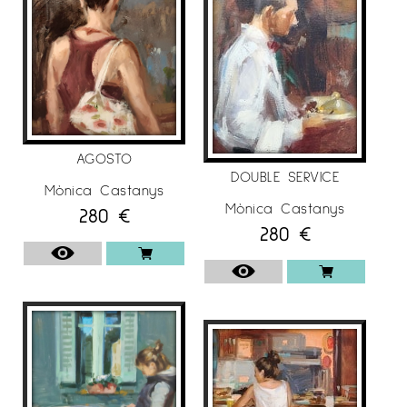
Tarragona.
• 2011 “Déjà vu”. Galeria Anquin’s. Reus,
Tarragona.
• 2010 “Petits fours” El Quatre, Sala d’Art.
Granollers, Barcelona.
• 2009 Galeria Traç d’Art. Sabadell, Barcelona.
AGOSTO
DOUBLE SERVICE
Galeria Sánchez i Juan. Elx, Alacant. Sala
Mònica Castanys
Rusiñol. Sant Cugat, Barcelona.
Mònica Castanys
280
€
280
€
• 2008 Galeria Traç d’Art. Sabadell, Barcelona.
Galeria Anquin’s. Reus, Tarragona.
• 2007 Galeria d’Art El Portal. Sant Andreu de
la Barca.
• 2006 Museu d’Història de la Joguina. Sant
Feliu de Guíxols, Girona.
• 1999 Galeria d’Art, Sala Gràcia. Barcelona.