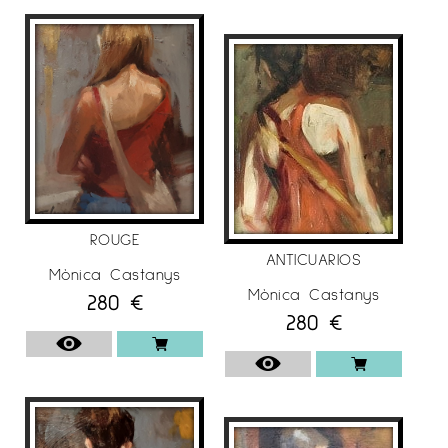
L’artista Mònica Castanys ha realitzat diverses
exposicions individuals, com per exemple:
• 2020 Galeria d’Art L’Arcada, Blanes, Girona.
• 2019 Galeria d’Art, Sala Rusiñol. Sant Cugat,
Barcelona.
• 2018 Galeria Anquin ‘s. Reus, Tarragona.
• 2017 Galeria L’Arcada. Blanes, Girona. Galeria
Espai Cavallers, “Fruint” Lleida. • 2016 Galeria
ROUGE
l’Arcada. Blanes, Girona.
ANTICUARIOS
Mònica Castanys
• 2015 Galeria Anquin ‘s. “Blancs infinits” Reus,
Mònica Castanys
280
€
Tarragona.
280
€
• 2014Galería l’Arcada. Blanes, Girona.
Passanant. Sala Francesc Sanfeliu i Canela.
Tarragona.
• 2013 “Sense Presses” Galeria Anquin ‘s. Reus,