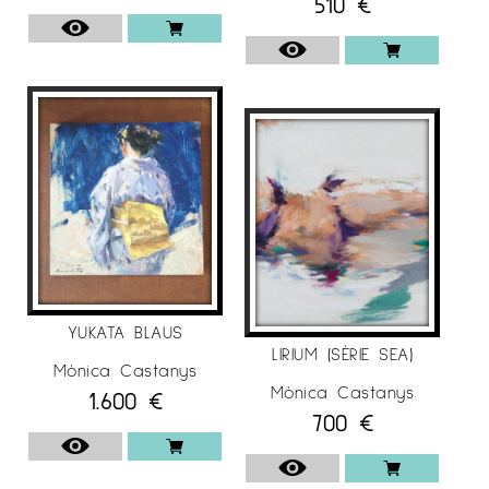
510
€
Medici. Florència.
• 1992-1996. Pràctiques de dibuix al Reial Cercle
Artístic de Barcelona.
• 1994. Exerceix com a professora de dibuix a
l’Escola de la Sala Gaudí de Barcelona.
• 1993-1996. Taller de Sánchez Ametllers i Bosch
Cavedo.
• 1996. Curs d’Introducció a l’Estètica. Col·legi
Oficial de Doctors i Llicenciats en Filosofia i
Lletres de Catalunya. • 2015. Workshop Alex
YUKATA BLAUS
Kanevsky.
LIRIUM (SÈRIE SEA)
Mònica Castanys
• 2016. Workshop Hollis Dunlap.
Mònica Castanys
1.600
€
700
€
EXPOSICIONS INDIVIDUALS