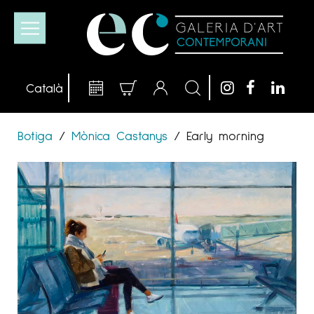
Botiga
/
Mònica Castanys
/
Early morning