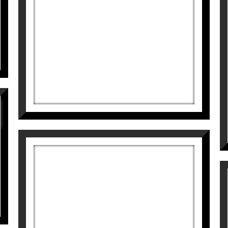
THE RIVERBANK
Manuel Velasco
1.573
€
TRICOLOR
Manuel Velasco
1.573
€