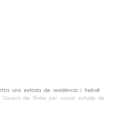
alitza una estada de residència i treball
el Govern de l’Índia per cursar estudis de
spanya i de l’estranger. Ha participat a la
ESANTANDER, SEVILLAARTEACTUAL,
a exposat al MARCO de Vigo i al C.C.C.B.