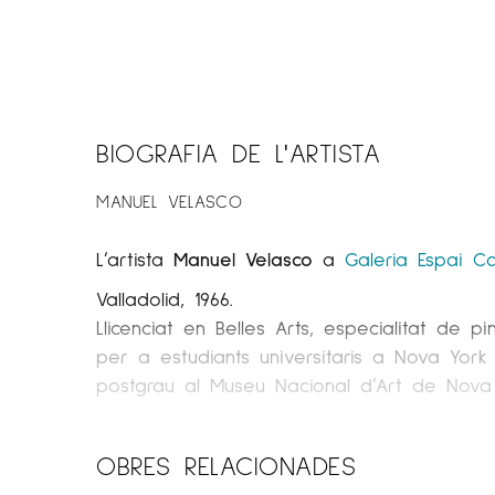
BIOGRAFIA DE L'ARTISTA
MANUEL VELASCO
L’artista
Manuel Velasco
a
Galeria Espai Ca
Valladolid, 1966.
Llicenciat en Belles Arts, especialitat de p
per a estudiants universitaris a Nova York 
postgrau al Museu Nacional d’Art de Nova De
Des de 1993 ha realitzat nombroses exposici
Biennal d’Art de Finlàndia i en diverses fi
OBRES RELACIONADES
FRANKFURTART, FOROSUR, MACO (Mèxic), ARTV