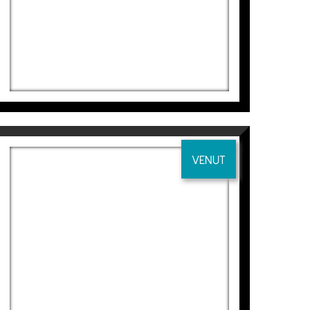
VENUT
VENTANA-PAISAJE 4
Manuel Velasco
605
€