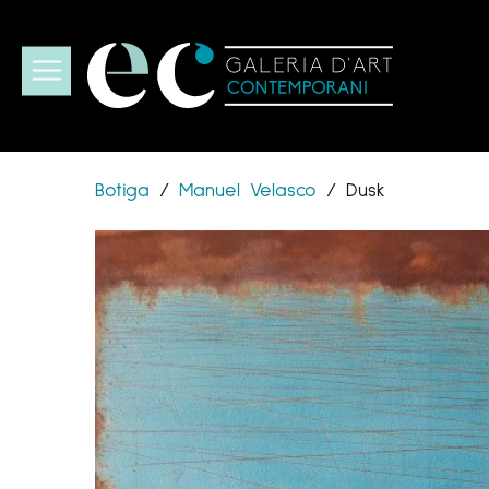
Botiga
/
Manuel Velasco
/
Dusk