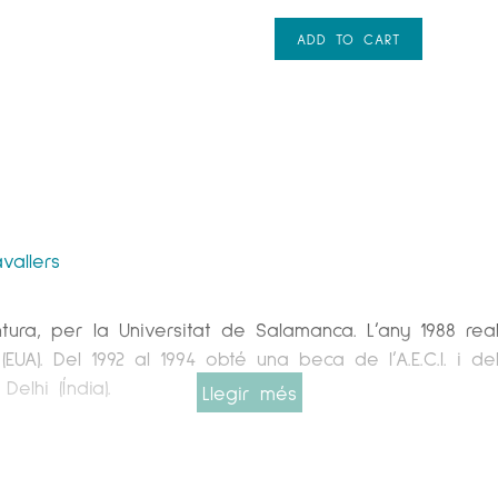
ADD TO CART
vallers
intura, per la Universitat de Salamanca. L’any 1988 re
(EUA). Del 1992 al 1994 obté una beca de l’A.E.C.I. i d
lhi (Índia).
Llegir més
ons individuals i col·lectives en diferents ciutats d’E
res: ARC, ARTMIAMI, FIA (Veneçuela), FITAC (Mèxic), ART
ALENCIA, ARTELISBOA, LINEART (Bèlgica), ARTMADRID. H