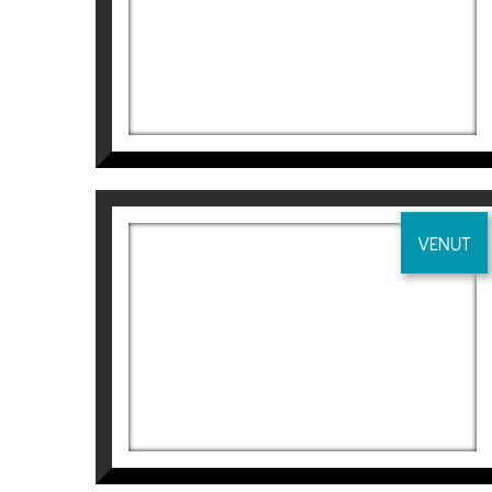
975
€
VENUT
DÍPTICO 2
Manuel Velasco
990
€