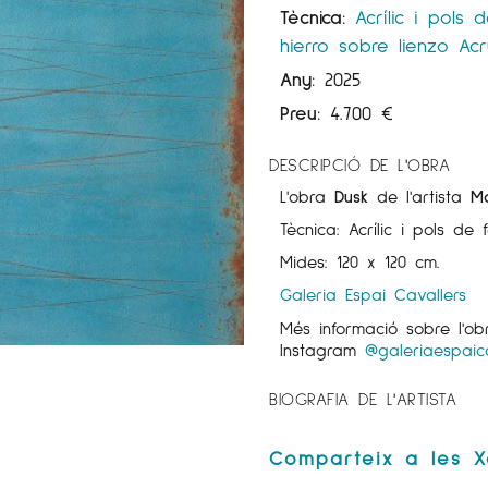
Tècnica:
Acrílic i pols 
hierro sobre lienzo
Acr
Any:
2025
Preu:
4.700
€
DESCRIPCIÓ DE L'OBRA
L'obra
Dusk
de l'artista
M
Tècnica: Acrílic i pols de 
Mides: 120 x 120 cm.
Galeria Espai Cavallers
Més informació sobre l'o
Instagram
@galeriaespaica
BIOGRAFIA DE L'ARTISTA