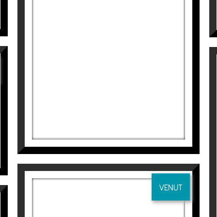
ESPESURA II
Manuel Velasco
2.541
€
VENUT