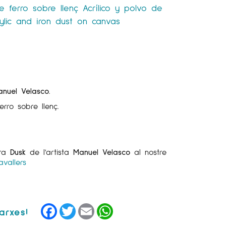
de ferro sobre llenç
Acrílico y polvo de
ylic and iron dust on canvas
anuel Velasco
.
ferro sobre llenç.
bra
Dusk
de l'artista
Manuel Velasco
al nostre
vallers
Facebook
Twitter
Email
WhatsApp