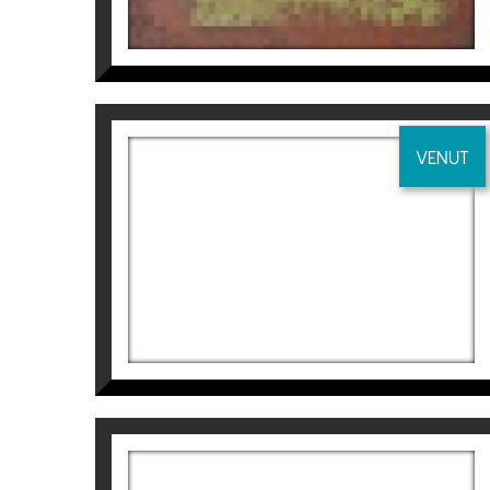
VENUT
DÍPTICO 1
Manuel Velasco
990
€