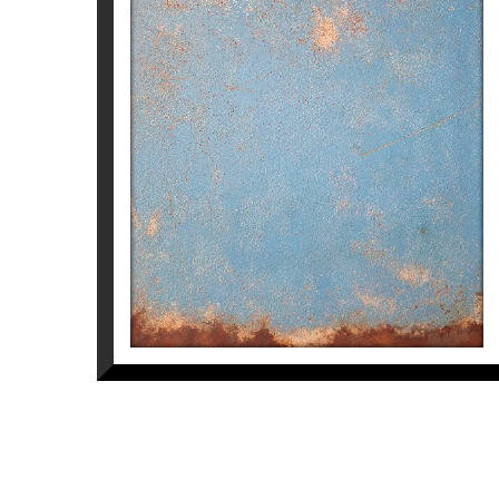
DÍPTICO 1 PARNASO
Manuel Velasco
3.500
€