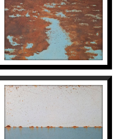
Manuel Velasco
4.700
€
ISLANDS
Manuel Velasco
3.500
€