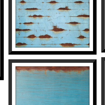
Manuel Velasco
4.720
€
DUSK
Manuel Velasco
4.700
€