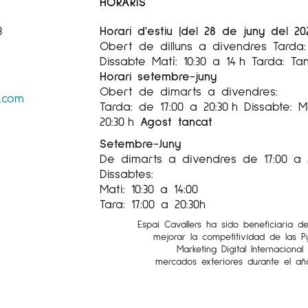
HORARIS
3
Horari d'estiu (del 28 de juny del 20
Obert de dilluns a divendres Tarda: 
Dissabte Matí: 10:30 a 14 h Tarda: Ta
Horari setembre-juny
Obert de dimarts a divendres:
s.com
Tarda: de 17:00 a 20:30 h Dissabte: Ma
20:30 h
Agost tancat
Setembre-Juny
De dimarts a divendres de 17:00 a 
Dissabtes:
Mati: 10:30 a 14:00
Tara: 17:00 a 20:30h
Espai Cavallers ha sido beneficiaria d
mejorar la competitividad de las 
Marketing Digital Internaciona
mercados exteriores durante el añ