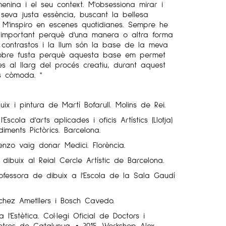
menina i el seu context. M'obsessiona mirar i
seva justa essència, buscant la bellesa
s. M'inspiro en escenes quotidianes. Sempre he
 important perquè d'una manera o altra forma
ls contrastos i la llum són la base de la meva
 sobre fusta perquè aquesta base em permet
es al llarg del procés creatiu, durant aquest
s còmoda. "
uix i pintura de Martí Bofarull. Molins de Rei.
'Escola d'arts aplicades i oficis Artístics (Llotja)
diments Pictòrics. Barcelona.
renzo vaig donar Medici. Florència.
 dibuix al Reial Cercle Artístic de Barcelona.
ofessora de dibuix a l'Escola de la Sala Gaudí
nchez Ametllers i Bosch Cavedo.
a l'Estètica. Col·legi Oficial de Doctors i
 Lletres de Catalunya. • 2015. Workshop Alex