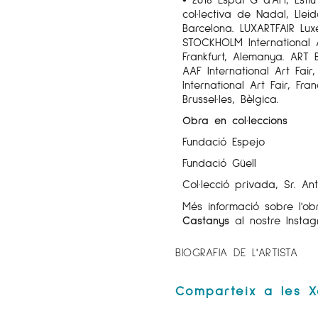
col·lectiva de Nadal, Llei
Barcelona. LUXARTFAIR Lux
STOCKHOLM International
Frankfurt, Alemanya. ART B
AAF International Art Fair
International Art Fair, Fra
Brussel·les, Bèlgica.
Obra en col·leccions
Fundació Espejo
Fundació Güell
Col·lecció privada, Sr. A
Més informació sobre l'o
Castanys
al nostre Inst
BIOGRAFIA DE L'ARTISTA