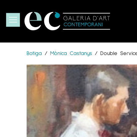
Botiga
/
Mònica Castanys
/
Double Servic