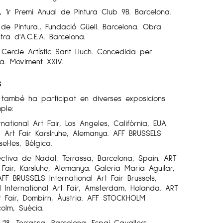
 1r Premi Anual de Pintura Club 9B. Barcelona.
 de Pintura., Fundació Güell. Barcelona. Obra
ra d'A.C.E.A. Barcelona.
 Cercle Artístic Sant Lluch. Concedida per
otja. Moviment XXIV.
S
 també ha participat en diverses exposicions
ple:
ational Art Fair, Los Angeles, Califòrnia, EUA
al Art Fair Karslruhe, Alemanya. AFF BRUSSELS
sel·les, Bèlgica.
lectiva de Nadal, Terrassa, Barcelona, ​​Spain. ART
t Fair, Karsluhe, Alemanya. Galeria Maria Aguilar,
 AFF BRUSSELS International Art Fair Brussels,
I International Art Fair, Amsterdam, Holanda. ART
t Fair, Dombirn, Àustria. AFF STOCKHOLM
colm, Suècia.
 '18, Terrassa, Barcelona. Espai Cavallers,