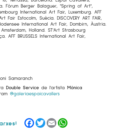
da. Fòrum Berger Balaguer, "Spring of Art",
embourg International Art Fair, Luxemburg. AFF
 Art
Fair Estocolm, Suècia. DISCOVERY ART FAIR,
odensee International Art Fair, Dombirn, Àustria.
, Amsterdam, Holland. ST'Art Strasbourg
nça. AFF BRUSSELS International Art Fair,
ntoni Samaranch
bra
Double Service
de l'artista
Mònica
agram
@galeriaespaicavallers
Facebook
Twitter
Email
WhatsApp