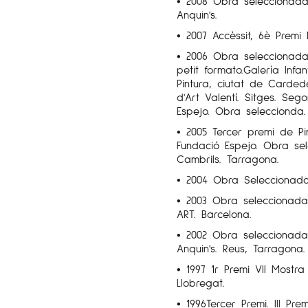
• 2008 Obra seleccionada,
Anquin's.
• 2007 Accèssit, 6è Premi 
• 2006 Obra seleccionada
petit formato.Galería Inf
Pintura, ciutat de Carded
d'Art Valentí. Sitges. Seg
Espejo. Obra seleccionda.
• 2005 Tercer premi de Pin
Fundació Espejo. Obra sel
Cambrils. Tarragona.
• 2004 Obra Seleccionada 
• 2003 Obra seleccionada
ART. Barcelona.
• 2002 Obra seleccionada
Anquin's. Reus, Tarragona.
• 1997 1r Premi VII Mostr
Llobregat.
• 1996Tercer Premi. III Pre