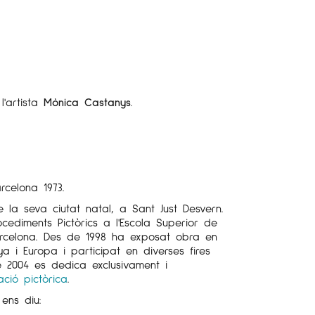
l'artista
Mònica Castanys
.
rcelona 1973.
e la seva ciutat natal, a Sant Just Desvern.
ocediments Pictòrics a l'Escola Superior de
Barcelona. Des de 1998 ha exposat obra en
ya i Europa i participat en diverses fires
de 2004 es dedica exclusivament i
ació pictòrica
.
ens diu: