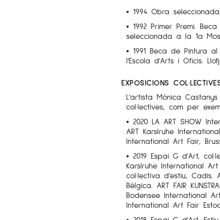
• 1994 Obra seleccionada,
• 1992 Primer Premi. Beca
seleccionada a la 1a Most
• 1991 Beca de Pintura al
l'Escola d'Arts i Oficis. Ll
EXPOSICIONS COL·LECTIVE
L'artista Mònica Castanys
col·lectives, com per exem
• 2020 LA ART SHOW Intern
ART Karslruhe Internation
International Art Fair, Brus
• 2019 Espai G d'Art, col·
Karslruhe International Ar
col·lectiva d'estiu, Cadis.
Bèlgica. ART FAIR KUNSTRA
Bodensee International Ar
International Art Fair Esto
• 2018 Espai G d'Art, Estiu