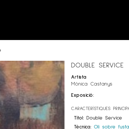
e
DOUBLE SERVICE
Artista
Mònica Castanys
Exposició:
CARACTERÍSTIQUES PRINCIP
Títol:
Double Service
Tècnica:
Oli sobre fust