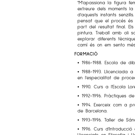
"M'apassiona la figura fe
extreure dels moments la 
d'aquests instants senzill
pensat que el procés és
part del resultat final. E
pintura. Treball amb oli
explorar diferents tècniqu
camí és on em sento mé
FORMACIÓ
• 1986-1988. Escola de dib
• 1988-1993. Llicenciada a l
en l'especialitat de proce
• 1990. Curs a l'Escola Lo
• 1992-1996. Pràctiques de
• 1994. Exerceix com a pr
de Barcelona.
• 1993-1996. Taller de Sá
• 1996. Curs d'Introducció 
Llicenciats en Filosofia i