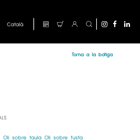
Torna a la botiga
ALS
a
Oli sobre taula
Oli sobre fusta