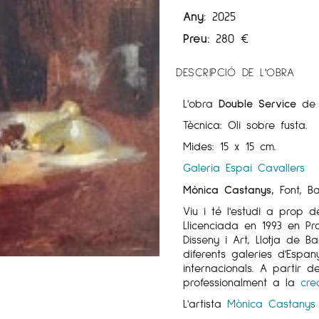
Any:
2025
Preu:
280
€
DESCRIPCIÓ DE L'OBRA
L'obra
Double Service
de 
Tècnica: Oli sobre fusta.
Mides: 15 x 15 cm.
Galeria Espai Cavallers
Mònica Castanys,
Font, Ba
Viu i té l'estudi a prop d
Llicenciada en 1993 en Pr
Disseny i Art, Llotja de 
diferents galeries d'Espan
internacionals. A partir 
professionalment a la
cre
L'artista
Mònica Castanys