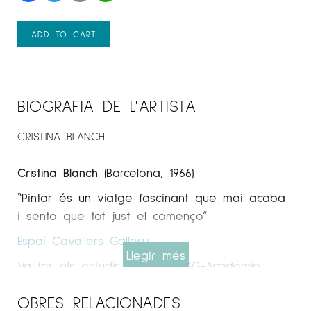
ADD TO CART
BIOGRAFIA DE L'ARTISTA
CRISTINA BLANCH
Cristina Blanch
(Barcelona, 1966)
“Pintar és un viatge fascinant que mai acaba
i sento que tot just el començo”
Espai Cavallers Gallery
Llegir més
Va fer els estudis d’art a ESAG-Académie
Julian a París a mitjans dels anys 80.
OBRES RELACIONADES
Filla d’un pare avançat a l’època i