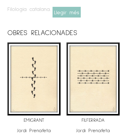
Filologia catalana. UDL
Llegir més
Teoria de la literatura i literatura comparada.
UAB
OBRES RELACIONADES
Obra visual: encolatges, fotografia i, sobretot,
poesia visual.
Ha participat amb fotos i poemes visuals en
algunes exposicions col·lectives, i ha col·laborat
amb obra gràfica i literària en diverses
revistes, diaris i publicacions.
Pertany a la generació de poetes que ens
van estrenar recitant al bar L’Horiginal de
EMIGRANT
FILFERRADA
Barcelona, on va néixer el seu primer
Jordi Prenafeta
Jordi Prenafeta