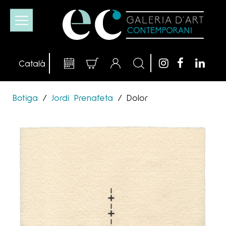
Botiga
/
Jordi Prenafeta
/
Dolor