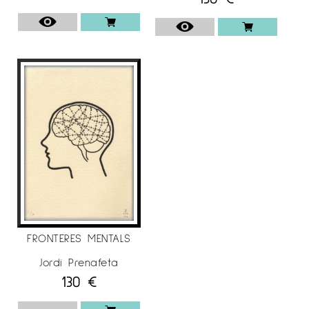
Per a més informació sobre l’artista
Jordi
Prenafeta
a
Espai Cavallers Gallery
FRONTERES MENTALS
Jordi Prenafeta
130
€