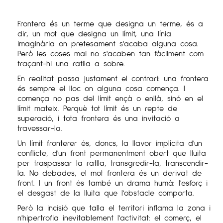
Frontera és un terme que designa un terme, és a
dir, un mot que designa un límit, una línia
imaginària on pretesament s'acaba alguna cosa.
Però les coses mai no s'acaben tan fàcilment com
traçant-hi una ratlla a sobre.
En realitat passa justament el contrari: una frontera
és sempre el lloc on alguna cosa comença. I
comença no pas del límit ençà o enllà, sinó en el
límit mateix. Perquè tot límit és un repte de
superació, i tota frontera és una invitació a
travessar-la.
Un límit fronterer és, doncs, la llavor implícita d'un
conflicte, d'un front permanentment obert que lluita
per traspassar la ratlla, transgredir-la, transcendir-
la. No debades, el mot frontera és un derivat de
front. I un front és també un drama humà: l'esforç i
el desgast de la lluita que l'obstacle comporta.
Però la incisió que talla el territori inflama la zona i
n'hipertrofia inevitablement l'activitat: el comerç, el