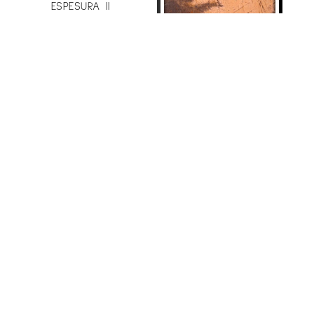
ESPESURA II
Manuel Velasco
2.541
€
VENTANA-PAISAJE 7
Manuel Velasco
605
€
VENUT
ÚLTIMAS ROSAS DEL
VERANO