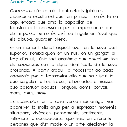
Galeria Espai Cavallers
Cabezotas
són retrats i autoretrats (pintures,
dibuixos o escultures) que, en principi, només tenen
cap, encara que amb la capacitat de
transformació necessària per a expressar el que
els hi passa; si no és així, continguts en l'oval que
els dibuixa, guarden silenci.
En un moment, donat aquest oval, en la seva part
superior, s'emboliquen en un nus, en un gargot: el
traç d'un ull; l'únic tret anatòmic que preval en tots
els
cabezotas
com a signe identificatiu de la seva
presència. A partir d'aquí, la necessitat de cada
cabezota
per a transmetre allò que ha viscut fa
que sorgeixin altres traços, pinzellades o masses
que descriuen boques, llengües, dents, cervell,
mans, peus, sexe…
Els
cabezotas
, en la seva versió més antiga, van
aparèixer fa molts anys per a expressar moments,
situacions, vivències, pensaments, sentiments,
reflexions, preocupacions… que veia en diferents
persones que d'un mode o un altre afectaven la