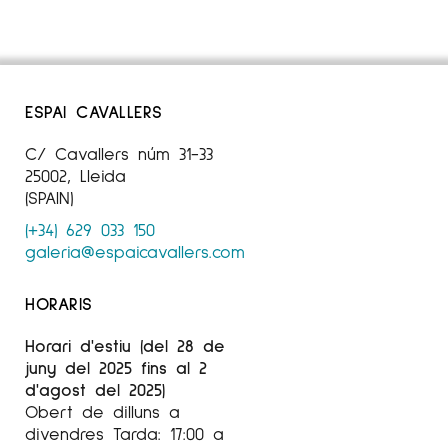
La lògica:
Es lógico,
Sala Amós Salvador de
Logroño 2009 i diferents galeries.
El dibuix:
Dibujo al Cacis
, Centro de Arte
ESPAI CAVALLERS
Contemporáneo y sostenibilidad Calders
C/ Cavallers núm 31-33
(Barcelona) 2010;
Dibujo al Würth,
Museo Würth
25002, Lleida
La Rioja, 2011.
(SPAIN)
La distància:
La distancia
, Ediciones del 4 de
(+34) 629 033 150
agosto (publicació).
galeria@espaicavallers.com
La resposta:
Tiempo de Luz
, Fundació
HORARIS
Marguerida de Montferrato i diferents galeries.
Horari d'estiu (del 28 de
juny del 2025 fins al 2
La seva obra està representada en diverses
d'agost del 2025)
col·leccions i museus.
Obert de dilluns a
divendres Tarda: 17:00 a
Compta amb diferents escultures públiques.