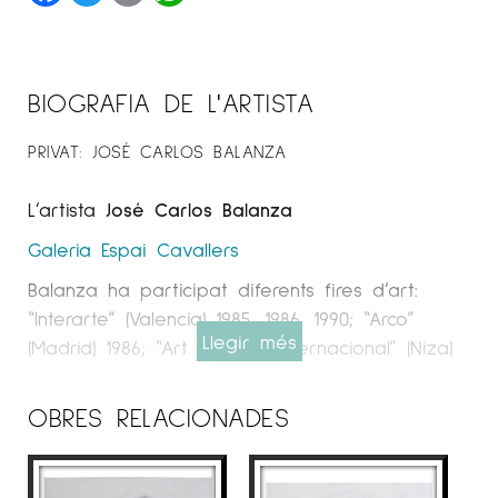
BIOGRAFIA DE L'ARTISTA
PRIVAT: JOSÉ CARLOS BALANZA
L’artista
José Carlos Balanza
Galeria Espai Cavallers
Balanza ha participat diferents fires d’art:
“Interarte” (Valencia) 1985, 1986, 1990; “Arco”
Llegir més
(Madrid) 1986; “Art Jonctión Internacional” (Niza)
1987, 1990; “Lineart” (Gante) 1988, 1989, 1990, 1994;
“Art London” (Londres) 1989; “KunterRay”
OBRES RELACIONADES
(Ámsterdam) 1996; “Feria Internacional de Arte
de Colonia” (Alemania) 2001; “Arte Santander”
(Santander) 2007, 2016; “Art Madrid” (Madrid)