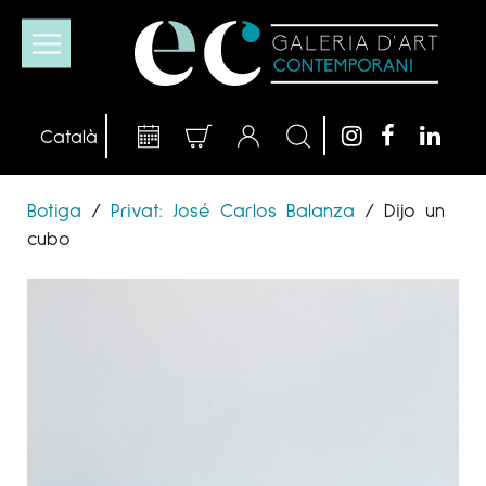
Botiga
/
Privat: José Carlos Balanza
/
Dijo un
cubo