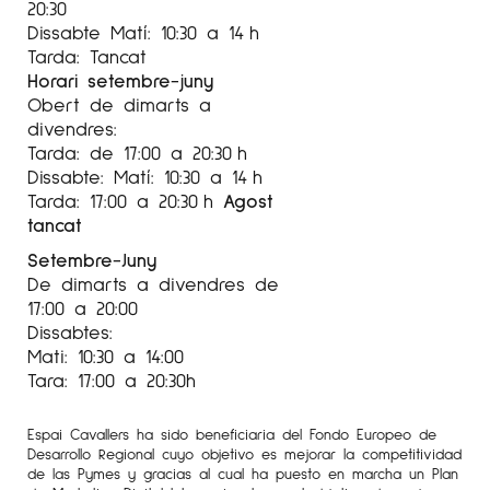
20:30
Ha estat director artístic de la Fundació
Dissabte Matí: 10:30 a 14 h
Tarda: Tancat
Marguerida de Montferrato —Balaguer— des
Horari setembre-juny
de l’any 2015 fins a març de 2024
Obert de dimarts a
divendres:
Tarda: de 17:00 a 20:30 h
Més informació sobre l’artista
José Carlos
Dissabte: Matí: 10:30 a 14 h
Balanza
a l’Instagram
@galeriaespaicavallers
Tarda: 17:00 a 20:30 h
Agost
tancat
Setembre-Juny
De dimarts a divendres de
17:00 a 20:00
Dissabtes:
Mati: 10:30 a 14:00
Tara: 17:00 a 20:30h
Espai Cavallers ha sido beneficiaria del Fondo Europeo de
Desarrollo Regional cuyo objetivo es mejorar la competitividad
de las Pymes y gracias al cual ha puesto en marcha un Plan