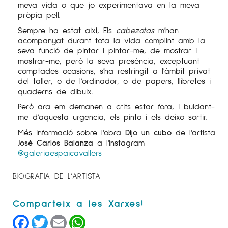
meva vida o que jo experimentava en la meva
pròpia pell.
Sempre ha estat així, Els
cabezotas
m'han
acompanyat durant tota la vida complint amb la
seva funció de pintar i pintar-me, de mostrar i
mostrar-me, però la seva presència, exceptuant
comptades ocasions, s'ha restringit a l'àmbit privat
del taller, o de l'ordinador, o de papers, llibretes i
quaderns de dibuix.
Però ara em demanen a crits estar fora, i buidant-
me d'aquesta urgencia, els pinto i els deixo sortir.
Més informació sobre l'obra
Dijo un cubo
de l'artista
José Carlos Balanza
a l'Instagram
@galeriaespaicavallers
BIOGRAFIA DE L'ARTISTA
Facebook
Twitter
Email
WhatsApp