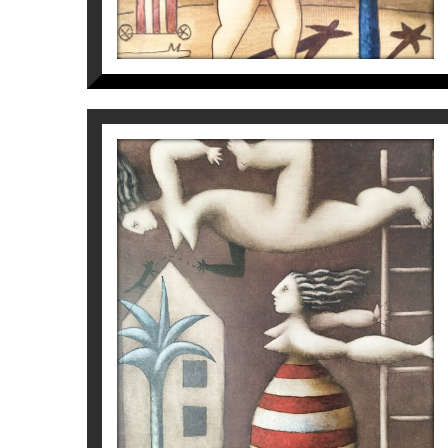
S/T
Víctor Pedra
2.700
€