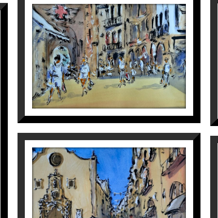
PORXOS FARMÀCIA
Maite Farreres
440
€
PLAÇA SANT FRANCESC
Maite Farreres
440
€