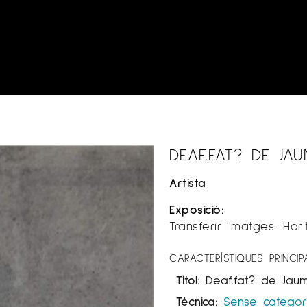
DEAF.FAT? DE JA
Artista
Exposició:
Transferir imatges. Hor
CARACTERÍSTIQUES PRINCIP
Títol:
Deaf.fat? de Jau
Tècnica:
Sense categor