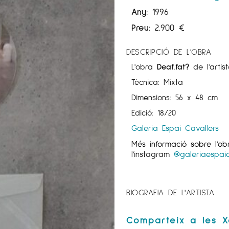
Any:
1996
Preu:
2.900
€
DESCRIPCIÓ DE L'OBRA
L'obra
Deaf.fat?
de l'artis
Tècnica: Mixta
Dimensions: 56 x 48 cm
Edició: 18/20
Galeria Espai Cavallers
Més informació sobre l'o
l'instagram
@galeriaespaic
BIOGRAFIA DE L'ARTISTA