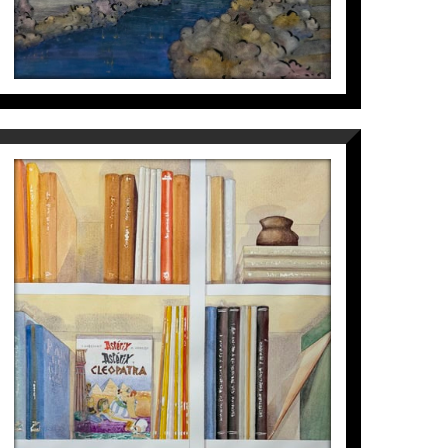
LLIBRERÍA ASTERIX
Maite Farreres
1.790
€