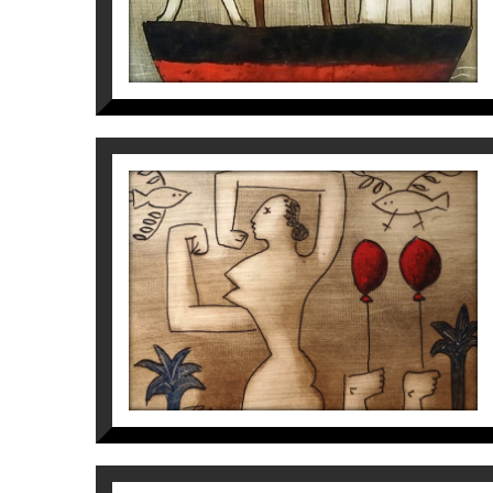
S/T
Víctor Pedra
350
€