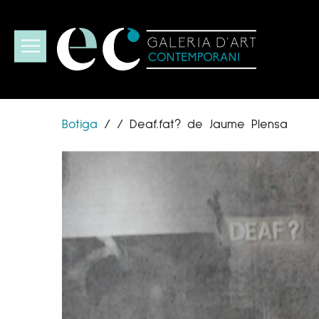
Botiga
/
/
Deaf.fat? de Jaume Plensa