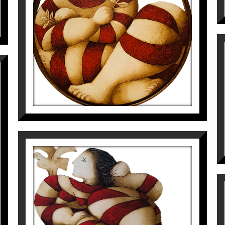
Víctor Pedra
5.500
€
S/T
Víctor Pedra
1.400
€