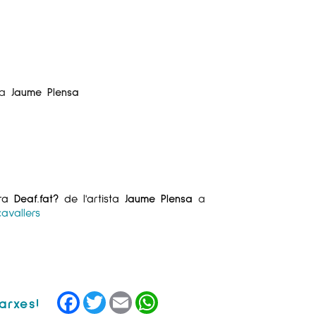
ta
Jaume Plensa
bra
Deaf.fat?
de l'artista
Jaume Plensa
a
avallers
Facebook
Twitter
Email
WhatsApp