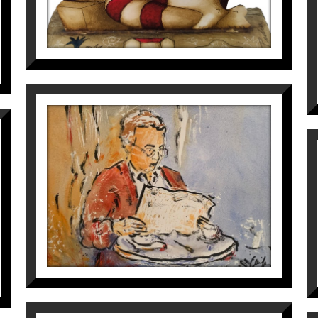
HOME LLEGINT
Maite Farreres
390
€