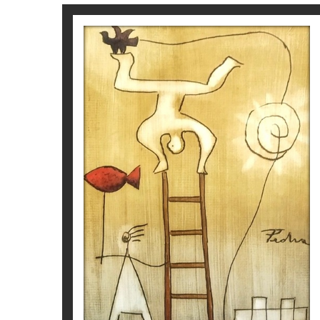
S/T
Víctor Pedra
350
€