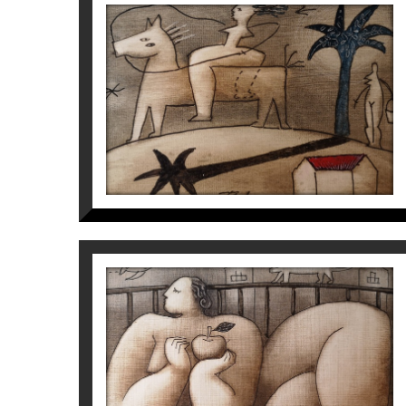
S/T
Víctor Pedra
350
€
S/T
Víctor Pedra
500
€