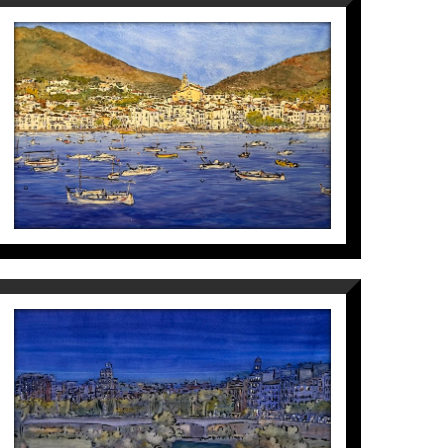
MARINA CADAQUÉS
Maite Farreres
2.850
€
LA NIT
Maite Farreres
1.800
€