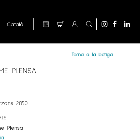
Torna a la botiga
UME PLENSA
itzons 2050
ALS
me Plensa
ia