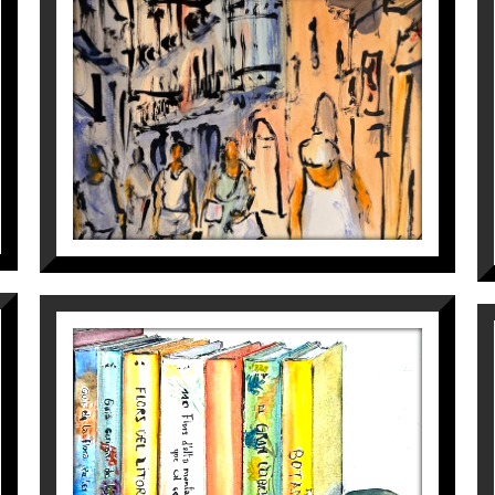
CARRER MAJOR, CASA MAGÍ
LLORENS II
Maite Farreres
390
€
LLIBRERIA FLORS
Maite Farreres