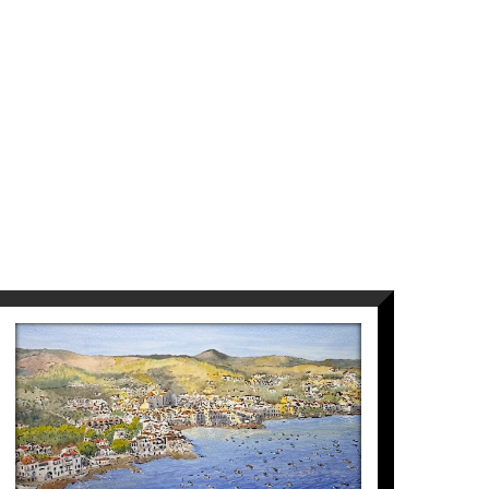
VISTA CADAQUÉS
Maite Farreres
4.750
€