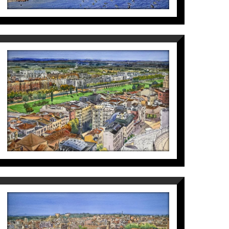
PANORAMICA UNIVERSITAT
Maite Farreres
3.800
€
PANORAMICA GARDENY