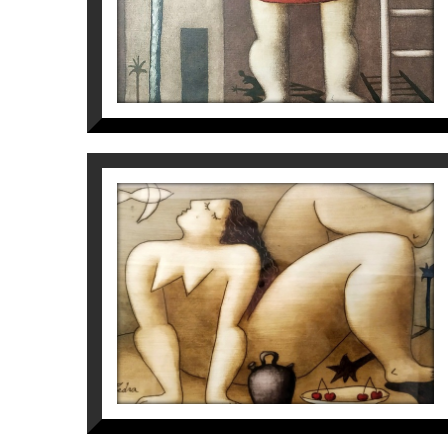
S/T
Víctor Pedra
500
€