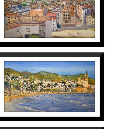
Maite Farreres
3.800
€
SITGES
Maite Farreres
3.250
€