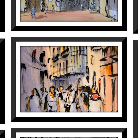
CARRER MAJOR, CASA MAGÍ
LLORENS III
Maite Farreres
390
€