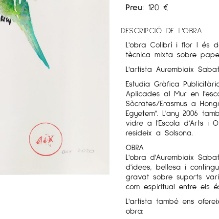
Preu:
120
€
DESCRIPCIÓ DE L'OBRA
L'obra Colibrí i flor I és 
tècnica mixta sobre paper
L'artista Aurembiaix Sabaté
Estudia Gràfica Publicitàr
Aplicades al Mur en l'es
Sòcrates/Erasmus a Hongr
Egyetem". L'any 2006 tam
vidre a l'Escola d'Arts i 
resideix a Solsona.
OBRA
L'obra d'Aurembiaix Saba
d'idees, bellesa i conting
gravat sobre suports varia
com espiritual entre els 
L'artista també ens ofere
obra: