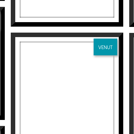
lladors i Arquitectes Técnics de Barcelona
olsonès , Solsona
leida
dors i Arquitectes Técnics de Lleida
VENUT
COLIBRÍ I FLOR
Aurembiaix Sabaté
120
€
 Lleida.