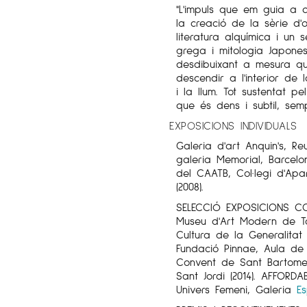
"L'impuls que em guia a d
la creació de la sèrie d'
literatura alquímica i un
grega i mitologia Japone
desdibuixant a mesura qu
descendir a l'interior de
i la llum. Tot sustentat p
que és dens i subtil, se
EXPOSICIONS INDIVIDUALS
Galeria d'art Anquin's, Re
galeria Memorial, Barcelona
del CAATB, Col·legi d'Apa
(2008).
SELECCIÓ EXPOSICIONS CO
Museu d'Art Modern de Ta
Cultura de la Generalitat
Fundació Pinnae, Aula de 
Convent de Sant Bartomeu
Sant Jordi (2014). AFFORDAB
Univers Femeni, Galeria
E