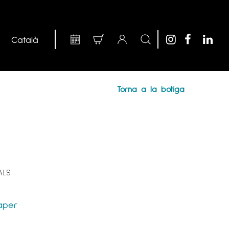
Torna a la botiga
ALS
aper