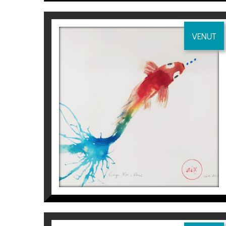
–
Espai d’ Art del CAATB
, Col·legi d’Apare
–
Sala Gòtica
del Consell Comarcal, del S
VENUT
–
Museu Comarcal de l’ Urgell
, Tàrrega ,L
–
Sala Coma Estadella
, Col·legi d’Aparella
CARPA KOI
Aurembiaix Sabaté
120
€
EXPOSICIONS COL·LECTIVES
. 2020
– Galeria Espai Cavallers
“A&D”, Lleida.
.
2018
– Galeria Espai Cavallers
“Art emergent”,