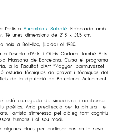
de l'artista
Aurembiaix Sabaté
. Elaborada amb
. Té unes dimensions de 21,5 x 21,5 cm.
 neix a Bell-lloc, (Lleida) el 1980.
ia a l'escola d'Arts i Oficis Ondara. També Arts
cola Massana de Barcelona. Cursa el programa
ia, a la Facultat d'Art "Magyar Iparmüvészeti
bé estudia tècniques de gravat i tècniques del
Oficis de la diputació de Barcelona. Actualment
té està carregada de simbolisme i arrebossa
uts poètics. Amb predilecció per la pintura i el
ts, l'artista s'interessa pel diàleg tant cognitiu
éssers humans i el seu medi.
ix algunes claus per endinsar-nos en la seva