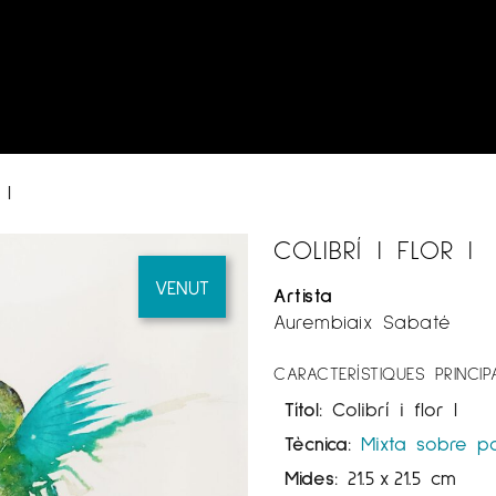
 I
COLIBRÍ I FLOR I
VENUT
Artista
Aurembiaix Sabaté
CARACTERÍSTIQUES PRINCIP
Títol:
Colibrí i flor I
Tècnica:
Mixta sobre p
Mides:
21.5
x
21.5 cm