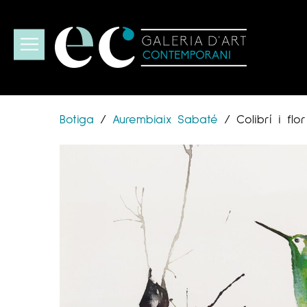
Botiga
/
Aurembiaix Sabaté
/
Colibrí i flor