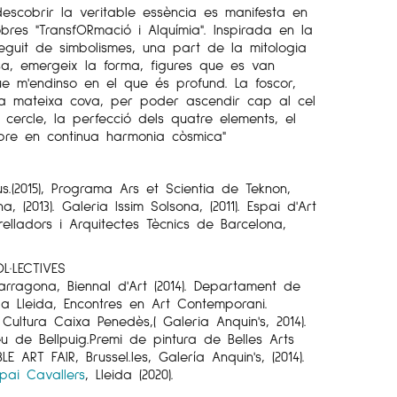
escobrir la veritable essència es manifesta en
obres "TransfORmació i Alquímia". Inspirada en la
 seguit de simbolismes, una part de la mitologia
sa, emergeix la forma, figures que es van
e m'endinso en el que és profund. La foscor,
 la mateixa cova, per poder ascendir cap al cel
el cercle, la perfecció dels quatre elements, el
mpre en continua harmonia còsmica"
us.(2015), Programa Ars et Scientia de Teknon,
, (2013). Galeria Issim Solsona, (2011). Espai d'Art
relladors i Arquitectes Tècnics de Barcelona,
L·LECTIVES
rragona, Biennal d'Art (2014). Departament de
 a Lleida, Encontres en Art Contemporani.
Cultura Caixa Penedès,( Galeria Anquin's, 2014).
 de Bellpuig.Premi de pintura de Belles Arts
LE ART FAIR, Brussel.les, Galería Anquin's, (2014).
spai Cavallers
, Lleida (2020).