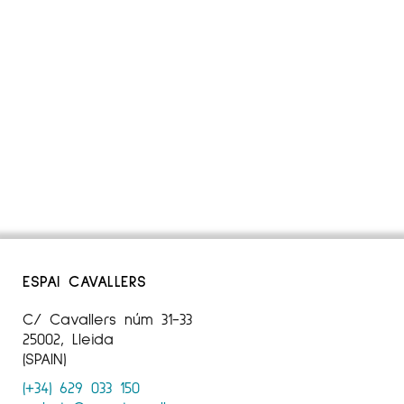
Pintar li dona l’oportunitat de crear
personatges amb sentiments forts i capes de
profunditat emocional, perquè aquestes
històries provenen d’un lloc de veritats
emocionals profundes dins seu.
Els seus treballs han estat exposats a Galeries
nacionals i internacionals i la seva obra forma
part de nombroses Col·leccions Privades
d’Europa i Estats Units.
Més informació sobre l’artista
Elsa Garate
a l’Instagram
@galeriaespaicavallers
ESPAI CAVALLERS
C/ Cavallers núm 31-33
25002, Lleida
(SPAIN)
(+34) 629 033 150