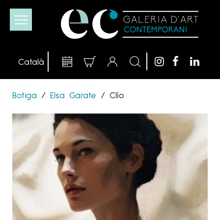
Botiga
/
Elsa Garate
/
Clío