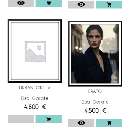
laboral com a Directora Creativa i Artística en
Productores de Publicitat i Moda.
L’objectiu del seu treball és provocar
emocions, comunicar-les, compartir-les i, per
tant, crear una connexió profunda amb
l’observador. Però no són emocions qualssevol,
són emocions estètiques. La sensació màgica
de les emocions estètiques és una experiència
molt personal perquè és el resultat de la teva
connexió personal amb una obra d’art.
El seu treball explora l’àrea entre el realisme i
URBAN GIRL V
ERATO
l’abstracció i troba aquesta combinació
Elsa Garate
perfecta per als seus objectius.
Elsa Garate
4.800
€
4.500
€
Les emocions són energia i quan pinto
personatges emocionals els dono energia i
impuls per passar a l’acció.