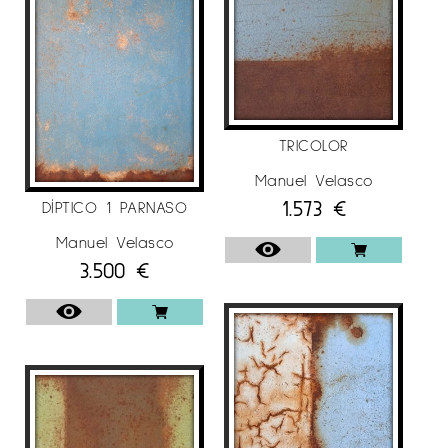
(Càceres), Galeria María Llanos (Càceres),
Col·legi Oficial d’Arquitectes d’Extremadura
(Badajoz), Galeria Gresol (Madrid).
Per a més informació de l’artista
Manuel
Velasco
en
Espai Cavallers Gallery
TRICOLOR
Manuel Velasco
1.573
€
DÍPTICO 1 PARNASO
Manuel Velasco
3.500
€