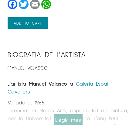
Facebook
Twitter
Email
WhatsApp
ADD TO CART
BIOGRAFIA DE L'ARTISTA
MANUEL VELASCO
L’artista
Manuel Velasco
a
Galeria Espai
Cavallers
Valladolid, 1966.
Llicenciat en Belles Arts, especialitat de pintura,
per la Universitat de Salamanca. L’any 1988
Llegir més
realitza una estada de residència i treball per
a estudiants universitaris a Nova York (EUA). Del