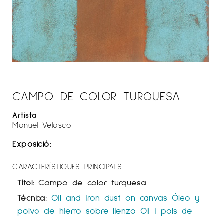
CAMPO DE COLOR TURQUESA
Artista
Manuel Velasco
Exposició:
CARACTERÍSTIQUES PRINCIPALS
Títol:
Campo de color turquesa
Tècnica:
Oil and iron dust on canvas
Óleo y
polvo de hierro sobre lienzo
Oli i pols de