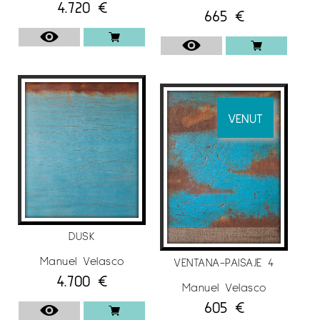
4.720
€
665
€
VENUT
DUSK
Manuel Velasco
VENTANA-PAISAJE 4
4.700
€
Manuel Velasco
605
€