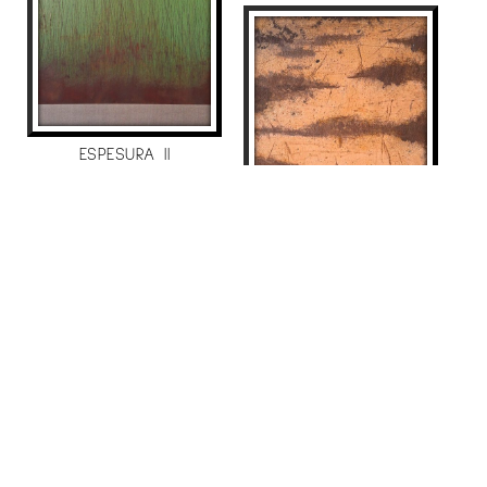
ESPESURA II
Manuel Velasco
2.541
€
VENTANA-PAISAJE 7
Manuel Velasco
605
€
VENUT